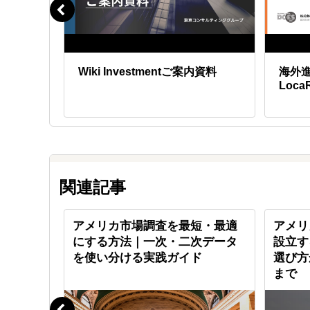
し＆成
Wiki Investmentご案内資料
海外
Loca
関連記事
ーション
アメリカ市場調査を最短・最適
アメリ
ューブの
にする方法｜一次・二次データ
設立す
を使い分ける実践ガイド
選び方
まで