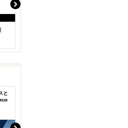
｜
海外進出伴走サポート｜
現地調査
iNTER Force
実践ガイ
スと
「お好み焼」という食文化を世
世界のエ
us
界に拡げる「オタフクソース」
イン・ジ
し続ける
出