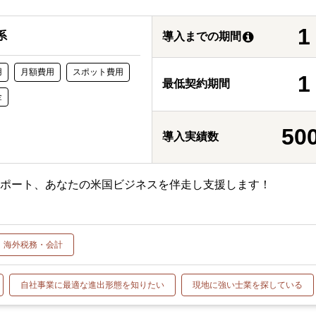
系
導入までの期間
用
月額費用
スポット費用
最低契約期間
金
50
導入実績数
サポート、あなたの米国ビジネスを伴走し支援します！
海外税務・会計
自社事業に最適な進出形態を知りたい
現地に強い士業を探している