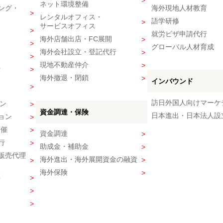
ネット環境整備
ング・
海外現地人材教育
レンタルオフィス・
語学研修
サービスオフィス
就労ビザ申請代行
海外店舗出店・FC展開
グローバル人材育成
海外会社設立・登記代行
現地不動産仲介
行
海外撤退・閉鎖
インバウンド
訪日外国人向けマーケ
ン
資金調達・保険
日本進出・日本法人設
ョン
開催
資金調達
行
助成金・補助金
販売代理
海外進出・海外展開資金の融資
海外保険
築