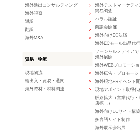
海外進出コンサルティング
海外テストマーケティ
簡易調査
海外視察
ハラル認証
通訳
商談会開催
翻訳
海外向けEC決済
海外M&A
海外ECモール出品代
ソーシャルメディアで
海外展開
貿易・物流
海外WEBプロモーショ
現地物流
海外広告・プロモーシ
輸出入・貿易・通関
海外現地PRイベント
海外資材・材料調達
現地アポイント取得代
販路拡大（営業代行・
店探し）
海外向けECサイト構
多言語サイト制作
海外展示会出展