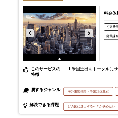
料金体
初期費
従量課
このサービスの
米国進出をトータルに
特徴
属するジャンル
海外進出戦略・事業計画立案
解決できる課題
どの国に進出するべきか決めたい