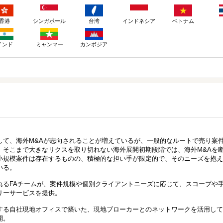
香港
シンガポール
台湾
インドネシア
ベトナム
インド
ミャンマー
カンボジア
して、海外M&Aが志向されることが増えているが、一般的なルートで売り案
、そこまで大きなリクスを取り切れない海外展開初期段階では、海外M&Aを
小規模案件は存在するものの、積極的な担い手が限定的で、そのニーズを抱え
いる。
れるFAチームが、案件規模や個別クライアントニーズに応じて、スコープや
リーサービスを提供。
する自社現地オフィスで築いた、現地ブローカーとのネットワークを活用して
開。