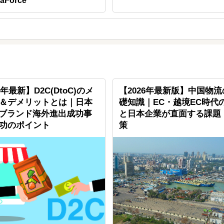
aForce
6年最新】D2C(DtoC)のメ
【2026年最新版】中国物
＆デメリットとは｜日本
礎知識｜EC・越境EC時代
Cブランド海外進出成功事
と日本企業が直面する課題
功のポイント
策