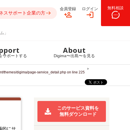
無料相談
会員登録
ログイン
ネスサポート企業の方
ム」
pport
About
をサポートする
Digima〜出島〜を見る
ent/themes/digima/page-service_detail.php
on line
225
このサービス資料を
無料ダウンロード
極的にサ