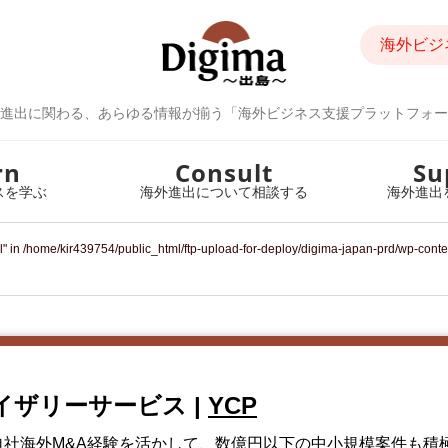
海外ビジ
進出に関わる、あらゆる情報が揃う「海外ビジネス支援プラットフォー
rn
Consult
Su
スを学ぶ
海外進出について相談する
海外進出
l" in
/home/kir439754/public_html/ftp-upload-for-deploy/digima-japan-prd/wp-cont
バイザリーサービス
|
YCP
自社海外M&A経験を活かして、数億円以下の中小規模案件も積