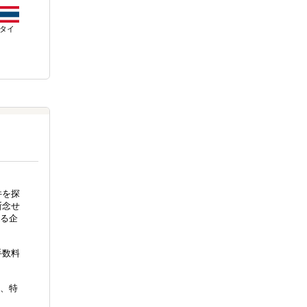
タイ
件を探
断念せ
る企
手数料
、特