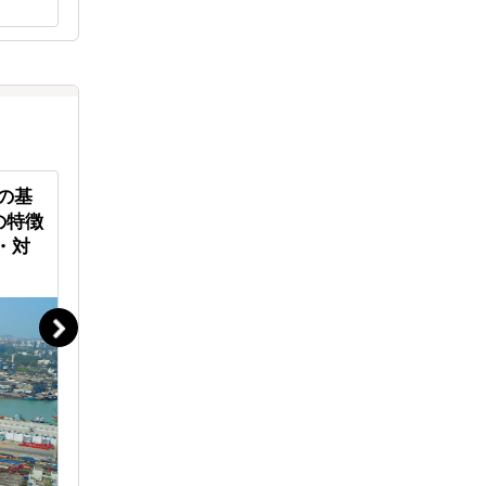
販路拡大とブランド構築を実現
ポ〜商談
流の基
東南アジア新興国にも、「安価
「お好み
の特徴
で質の高い教育を広く届ける」
界に拡げ
・対