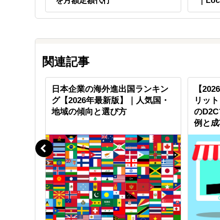
を月額定額代行
｜Loc
関連記事
柔軟性」
日本企業の海外進出国ランキン
【202
活用」、
グ【2026年最新版】｜人気国・
リット
供
地域の傾向と選び方
のD2
例と成