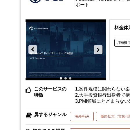
ポート
料金体
月額費
このサービスの
案件規模に関わらない
特徴
大手投資銀行出身者で構
PMI領域にとどまらな
属するジャンル
海外M&A
販路拡大（営業代