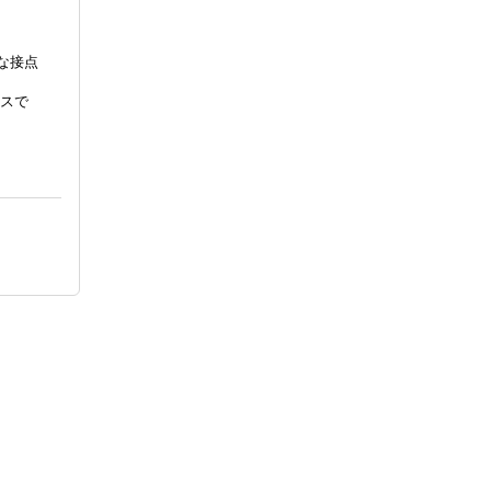
な接点
スで