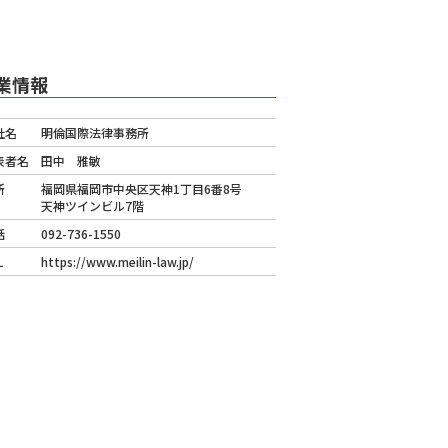
業情報
社名
明倫国際法律事務所
表者名
田中 雅敏
所
福岡県福岡市中央区天神1丁目6番8号
天神ツインビル7階
話
092-736-1550
L
https://www.meilin-law.jp/