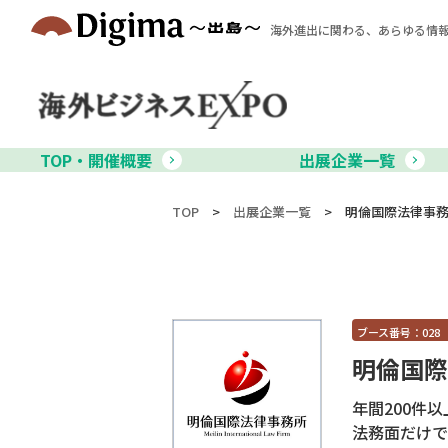
海外進出に関わる、あらゆる情
TOP・開催概要
出展企業一覧
TOP
>
出展企業一覧
>
明倫国際法律事
ブース番号：028
明倫国際
年間200件
法務面だけで