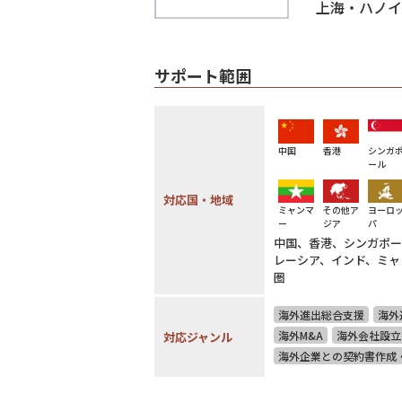
上海・ハノイ
サポート範囲
中国
香港
シンガ
ール
対応国・地域
ミャンマ
その他ア
ヨーロ
ー
ジア
パ
中国、香港、シンガポー
レーシア、インド、ミャ
圏
海外進出総合支援
海外
海外M&A
海外会社設立
対応ジャンル
海外企業との契約書作成