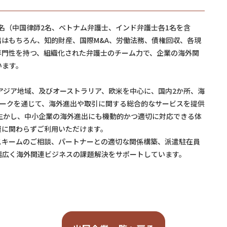
9名（中国律師2名、ベトナム弁護士、インド弁護士各1名を含
はもちろん、知的財産、国際M&A、労働法務、債権回収、各現
専門性を持つ、組織化された弁護士のチーム力で、企業の海外関
います。
他アジア地域、及びオーストラリア、欧米を中心に、国内2か所、海
ワークを通じて、海外進出や取引に関する総合的なサービスを提供
生かし、中小企業の海外進出にも機動的かつ適切に対応できる体
模に関わらずご利用いただけます。
スキームのご相談、パートナーとの適切な関係構築、派遣駐在員
幅広く海外関連ビジネスの課題解決をサポートしています。