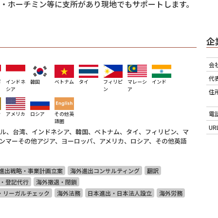
・ホーチミン等に支所があり現地でもサポートします。
企
会
代
ポ
インドネ
韓国
ベトナム
タイ
フィリピ
マレーシ
インド
シア
ン
ア
住
電
ッ
アメリカ
ロシア
その他英
語圏
UR
ル、台湾、インドネシア、韓国、ベトナム、タイ、フィリピン、マ
ンマーその他アジア、ヨーロッパ、アメリカ、ロシア、その他英語
進出戦略・事業計画立案
海外進出コンサルティング
翻訳
・登記代行
海外撤退・閉鎖
・リーガルチェック
海外法務
日本進出・日本法人設立
海外労務