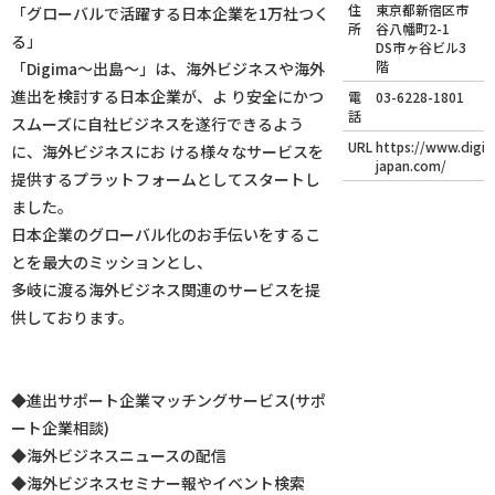
住
東京都新宿区市
「グローバルで活躍する日本企業を1万社つく
所
谷八幡町2-1
る」
DS市ヶ谷ビル3
階
「Digima〜出島〜」は、海外ビジネスや海外
進出を検討する日本企業が、よ り安全にかつ
電
03-6228-1801
話
スムーズに自社ビジネスを遂行できるよう
URL
https://www.digi
に、海外ビジネスにお ける様々なサービスを
japan.com/
提供するプラットフォームとしてスタートし
ました。
日本企業のグローバル化のお手伝いをするこ
とを最大のミッションとし、
多岐に渡る海外ビジネス関連のサービスを提
供しております。
◆進出サポート企業マッチングサービス(サポ
ート企業相談)
◆海外ビジネスニュースの配信
◆海外ビジネスセミナー報やイベント検索