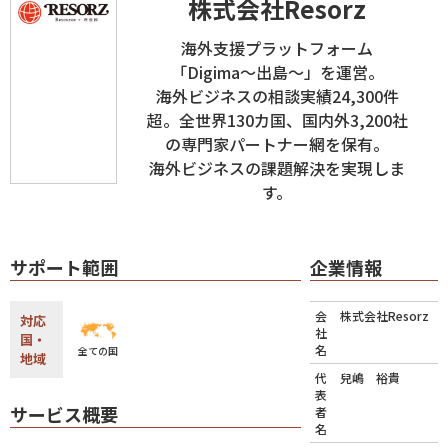
株式会社Resorz
海外支援プラットフォーム
「Digima〜出島〜」を運営。
海外ビジネスの相談実績24,300件
超。全世界130カ国、国内外3,200社
の専門家パートナー網を保有。
海外ビジネスの課題解決を実現しま
す。
サポート範囲
企業情報
会
株式会社Resorz
対応
社
国・
名
全ての国
地域
代
兒嶋 裕貴
表
サービス概要
者
名