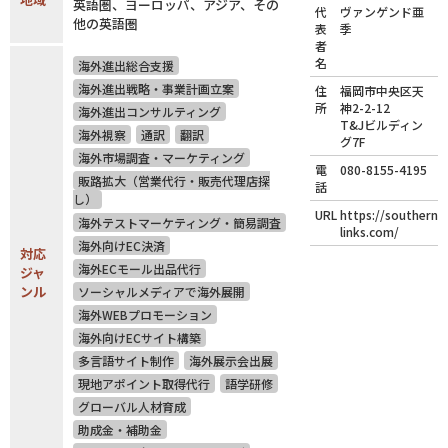
英語圏、ヨーロッパ、アジア、その
代
ヴァンゲンド亜
他の英語圏
表
季
者
名
海外進出総合支援
海外進出戦略・事業計画立案
住
福岡市中央区天
所
神2-2-12
海外進出コンサルティング
T&Jビルディン
海外視察
通訳
翻訳
グ7F
海外市場調査・マーケティング
電
080-8155-4195
販路拡大（営業代行・販売代理店探
話
し）
URL
https://southern-
海外テストマーケティング・簡易調査
links.com/
海外向けEC決済
対応
海外ECモール出品代行
ジャ
ンル
ソーシャルメディアで海外展開
海外WEBプロモーション
海外向けECサイト構築
多言語サイト制作
海外展示会出展
現地アポイント取得代行
語学研修
グローバル人材育成
助成金・補助金