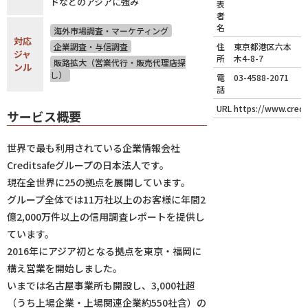
ドなどのアジアに強み
表
者
名
海外市場調査・マーケティング
対応
企業調査・与信調査
住
東京都港区六本
ジャ
所
木4-8-7
販路拡大（営業代行・販売代理店探
ンル
し）
電
03-4588-2071
話
URL
https://www.credi
サービス概要
世界で最も利用されている企業情報会社
Creditsafeグループの日本法人です。
現在全世界に25の拠点を展開しています。
グループ全体では11万社以上のお客様に年間2
億2,000万件以上の信用調査レポートを提供し
ています。
2016年にアジア初となる拠点を東京・福岡に
構え営業を開始しました。
いまでは名古屋事業所も開設し、3,000社超
（うち上場企業・上場関連企業約550社含）の