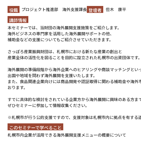
プロジェクト推進部 海外支援課長
但木 康平
役職
登壇者
講師情報
本セミナーでは、当財団の海外展開支援施策をご紹介します。
海外ビジネスの専門家を活用した海外展開サポートの他、
補助金などの支援についてもご紹介させていただきます。
さっぽろ産業振興財団は、札幌市における新たな産業の創出と
産業全体の活性化を図ることを目的に設立された札幌市の出資団体です
海外展開の準備段階から海外企業へのヒアリングや商談マッチングとい
出国や地域を問わず海外展開を支援いたします。
また、食品関連企業向けには商品開発や認証取得に関わる補助金や海外
おります。
すでに具体的な検討をされている企業方から海外展開に興味のある方ま
ぜひセミナーに参加して情報収集ください。
※札幌市が行う公的支援ですので、支援対象は札幌市内に拠点を有する
このセミナーで学べること
札幌市内企業が活用できる海外展開支援メニューの概要について