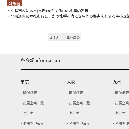
対象者
・札幌市内に本社(本所)を有する中小企業の皆様
・北海道内に本社を有し、かつ札幌市内に支店等の拠点を有する中小企
セミナー一覧へ戻る
各会場information
東京
大阪
九州
開催概要
開催概要
開催概要
出展企業一覧
出展企業一覧
出展企業
セミナー
セミナー
セミナー
来場お申込み
来場お申込み
来場お申