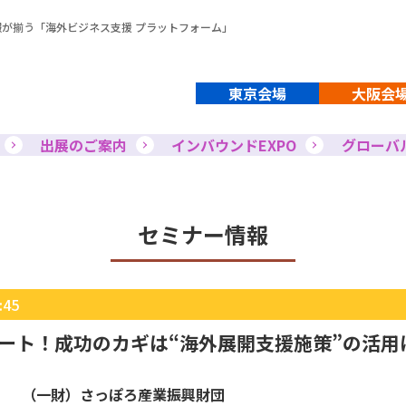
報が揃う「
海外ビジネス支援 プラットフォーム
」
東京会場
大阪会
出展のご案内
インバウンドEXPO
グローバル
セミナー情報
45
ート！成功のカギは“海外展開支援施策”の活用
（一財）さっぽろ産業振興財団