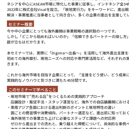
ネシアを中心にASEAN市場に特化した事業に従事し、インドネシア全3
2022年に株式会社Visalを設立。「現地実行力」をキーワードに、進
解決・事業推進に当事者として向き合い、多くの企業の進出を支援して
セミナー概要
今や中小企業にとっても海外展開は事業戦略の選択肢の一つです。
しかし「どこから始めればいいのか」「信頼できるパートナーの探し方
題が立ちはだかります。
本セミナーでは、実際に「Digima〜出島〜」を活用して海外進出支援
初めての海外取引、現地ニーズへの対応や専門家活用など、それぞれの
きます。
これから海外市場を目指す企業にとって、「支援をどう使い、どう成果
実践的なノウハウと気づきに満ちた45分間です。
このセミナーで学べること
・現地市場で“売れる店”をつくるための実践的アプローチ
店舗設計・販促手法・スタッフ運営など、海外での自店舗展開における
・東南アジア各国における進出判断のポイントと現地特性の違い
国ごとの商習慣や消費傾向、パートナー選定など、進出前に知っておく
・海外現地での事業立ち上げに必要なステップと課題への対応例
ゼロから進出までの流れと、乗り越えた障壁について、具体的な事例ベ