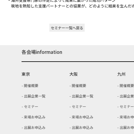
・海外支援専門家の伴走によって成果に繋がった成功パターン
現地を熟知した支援パートナーとの協業が、どのように結果を生んだ
セミナー一覧へ戻る
各会場information
東京
大阪
九州
開催概要
開催概要
開催概要
出展企業一覧
出展企業一覧
出展企業
セミナー
セミナー
セミナー
来場お申込み
来場お申込み
来場お申
出展お申込み
出展お申込み
出展お申