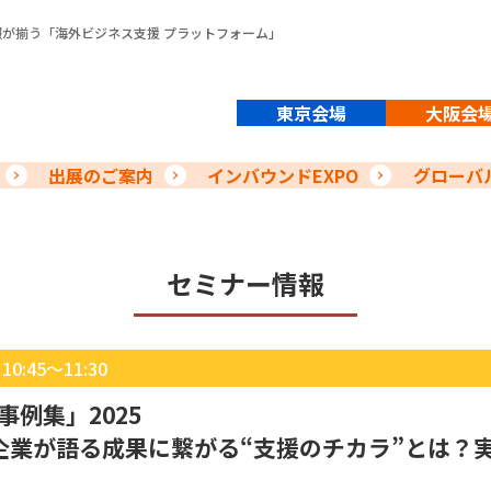
報が揃う「
海外ビジネス支援 プラットフォーム
」
東京会場
大阪会
出展のご案内
インバウンドEXPO
グローバル
セミナー情報
:45～11:30
例集」2025
用企業が語る成果に繋がる“支援のチカラ”とは？