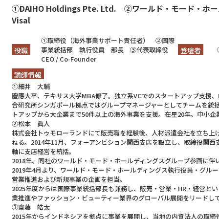
①DAIHO Holdings Pte. Ltd. ②ワールド・モ
Visal
①取締役（海外事業サポート責任者） ②国際
事業統括部 執行役員 部長 ③代表取締役
役職
登壇者
CEO / Co-Founder
講師情報
①細井 大輔
慶應大卒、テキサス大学MBA修了。独立系VCでのスタートアップ支援、
合研究所シンガポール拠点ではグループマネージャーとしてチームを統括。
トアップから大企業まで50件以上の海外事業を支援。在星20年。中小企
②松本 眞人
株式会社トゥモローランドにて販売職を経験後、人材派遣会社を立ち上
ねる。2014年11月、フォーアンビション関西支店を設立し、取締役関
軸に支店経営を統括。
2018年、同社のワールド・モード・ホールディングスグループ参画に伴
2019年4月より、ワールド・モード・ホールディングス執行役員・グル
営業推進および新規事業の企画を担当。
2025年度からは国際事業統括部長も兼務し、販売・営業・HR・経営と
業推進やファッション・ビューティー業界のグローバル展開をリードし
③齋藤 皓太
2015年からインドネシアを拠点に事業を展開し、当地の内資法人の取