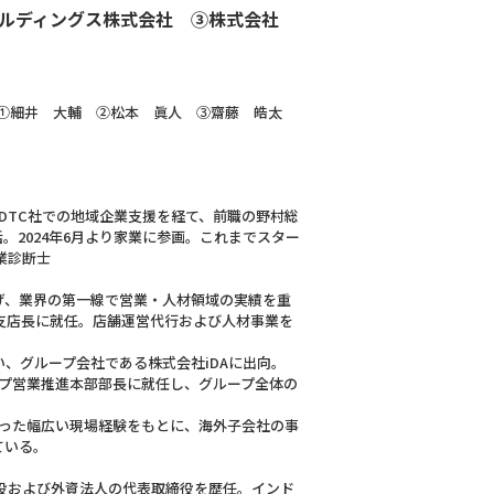
ード・ホールディングス株式会社 ③株式会社
①細井 大輔 ②松本 眞人 ③齋藤 皓太
DTC社での地域企業支援を経て、前職の野村総
2024年6月より家業に参画。これまでスター
業診断士
げ、業界の第一線で営業・人材領域の実績を重
西支店長に就任。店舗運営代行および人材事業を
い、グループ会社である株式会社iDAに出向。
ープ営業推進本部部長に就任し、グループ全体の
いった幅広い現場経験をもとに、海外子会社の事
ている。
締役および外資法人の代表取締役を歴任。インド