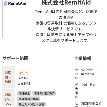
株式会社RemitAid
RemitAidは海外展示会など、現地で
の決済や
少額の貿易取引で活用できるデジタ
ル決済サービスです。
決済手段拡充による売上アップやリ
スク低減をサポートします。
サポート範囲
企業情報
会
株式会社
対応
社
RemitAid
国・
名
全ての国
地域
世界各地
代
小川 裕大
表
者
海外送金
海外向けEC決済
対応
名
海外展示会出展
ジャ
住
東京都渋谷区初
ンル
輸出入・貿易・通関