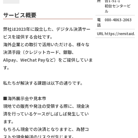
所
台1-51-1
初台センタービ
ル
サービス概要
電
080-4863-2063
話
弊社は2023年に設立した、デジタル決済サー
URL
https://remitaid.i
ビスを提供する会社です。
海外企業との取引で活用いただける、様々な
決済手段（クレジットカード、銀聯、
Alipay、WeChat Payなど）をご提供していま
す。
私たちが解決する課題は以下の通りです。
■海外展示会や見本市
現地での販売や発注の受領する際に、現金決
済を行っているケースがしばしば発生してい
ます。
もちろん現金での決済となりますと、為替コ
ストや現金輸送のリスクが生じます。