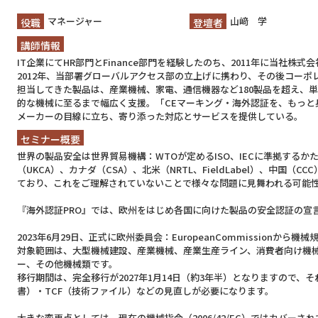
マネージャー
山﨑 学
役職
登壇者
講師情報
IT企業にてHR部門とFinance部門を経験したのち、2011年に当社
2012年、当部署グローバルアクセス部の立上げに携わり、その後コーポレ
担当してきた製品は、産業機械、家電、通信機器など180製品を超え、
的な機械に至るまで幅広く支援。「CEマーキング・海外認証を、もっと
メーカーの目線に立ち、寄り添った対応とサービスを提供している。
セミナー概要
世界の製品安全は世界貿易機構：WTOが定めるISO、IECに準拠するかた
（UKCA）、カナダ（CSA）、北米（NRTL、FieldLabel）、中国（
ており、これをご理解されていないことで様々な問題に見舞われる可能
『海外認証PRO』では、欧州をはじめ各国に向けた製品の安全認証の宣
2023年6月29日、正式に欧州委員会：EuropeanCommissionから機械
対象範囲は、大型機械建設、産業機械、産業生産ライン、消費者向け機械
ー、その他機械類です。
移行期間は、完全移行が2027年1月14日（約3年半）となりますので、
書）・TCF（技術ファイル）などの見直しが必要になります。
大きな変更点としては、現在の機械指令（2006/42/EC）ではカバー