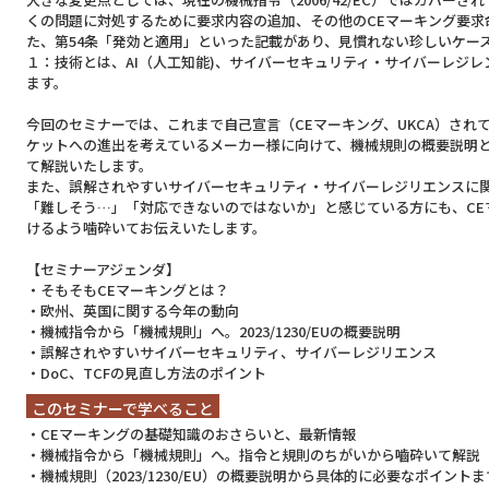
くの問題に対処するために要求内容の追加、その他のCEマーキング要求
た、第54条「発効と適用」といった記載があり、見慣れない珍しいケー
１：技術とは、AI（人工知能)、サイバーセキュリティ・サイバーレジ
ます。
今回のセミナーでは、これまで自己宣言（CEマーキング、UKCA）さ
ケットへの進出を考えているメーカー様に向けて、機械規則の概要説明
て解説いたします。
また、誤解されやすいサイバーセキュリティ・サイバーレジリエンスに
「難しそう…」「対応できないのではないか」と感じている方にも、CE
けるよう噛砕いてお伝えいたします。
【セミナーアジェンダ】
・そもそもCEマーキングとは？
・欧州、英国に関する今年の動向
・機械指令から「機械規則」へ。2023/1230/EUの概要説明
・誤解されやすいサイバーセキュリティ、サイバーレジリエンス
・DoC、TCFの見直し方法のポイント
このセミナーで学べること
・CEマーキングの基礎知識のおさらいと、最新情報
・機械指令から「機械規則」へ。指令と規則のちがいから嚙砕いて解説
・機械規則（2023/1230/EU）の概要説明から具体的に必要なポイント