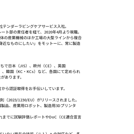
株式会社テンダーラビングケアサービス入社。
ート部の責任者を経て、2020年4月より現職。
単体の産業機械のほか工場の大型ラインから複合
身近なものにしたい」をモットーに、常に製造
ちで日本（JIS）、欧州（CE）、英国
CCC）、韓国（KC・KCs）など、各国にて定められ
性があります。
言から認証取得をお手伝いしています。
規則（2023/1230/EU）がリリースされました。
製品、産業用ロボット、製造用3Dプリンタ
それまでに試験評価レポートやDoC（CE適合宣言
されていない現在の技術（※１）への対応など、多