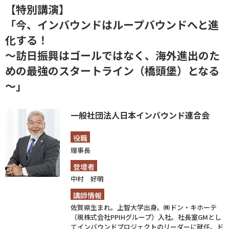
【特別講演】
「今、インバウンドはループバウンドへと進
化する！
～訪日振興はゴールではなく、海外進出のた
めの最強のスタートライン（橋頭堡）となる
～」
一般社団法人日本インバウンド連合会
役職
理事長
登壇者
中村 好明
講師情報
佐賀県生まれ。上智大学出身。㈱ドン・キホーテ
（現株式会社PPIHグループ）入社。社長室GMとし
てインバウンドプロジェクトのリーダーに就任。ド