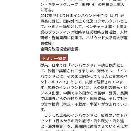
ン・キホーテグループ（現PPIH）の免税売上拡大
に寄与。
2017年4月より日本インバウンド連合会（JiF）理
事長に就任。国内外で広く経営コンサルタントとし
て、セミナー講師として、ベンチャー企業・上場企
業のブランディング戦略や経営戦略支援活動、人材
研修・啓発業務に従事中。ハリウッド大学院大学客
員教授。
全国免税店協会副会長。
セミナー概要
従来、日本では「インバウンド」＝訪日観光とし
て、狭義で誤解されてきました。海外では、「イン
バウンドとは、その国に向かってくる人と資本のベ
クトルのすべて」として、広義で理解されていま
す。広義のインバウンドには、人の短期の観光・ビ
ジネス出張、中期では外国からの留学・就労、長期
では海外からの移住や帰化・国際結婚、そして対日
の資本投資（株式・不動産・事業）が含まれていま
す。
こうした広義のインバウンドと、広義のアウトバ
ウンド（日本からの海外旅行・海外就労・海外進
出・海外投資）を、戦略的に循環させていく考え方