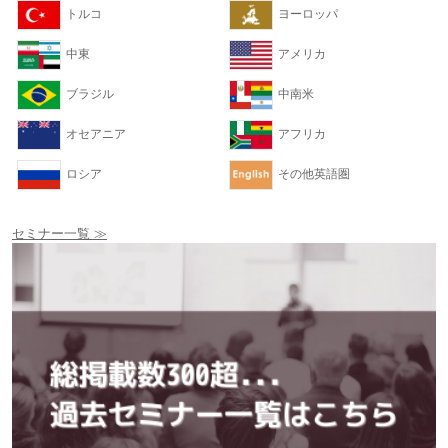
トルコ
ヨーロッパ
中東
アメリカ
ブラジル
中南米
オセアニア
アフリカ
ロシア
その他英語圏
セミナー一覧 ≫