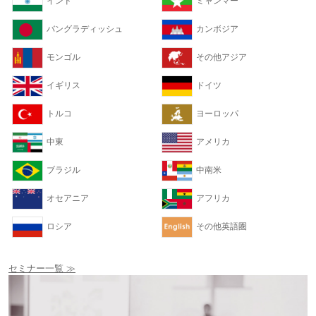
インド
ミャンマー
バングラディッシュ
カンボジア
モンゴル
その他アジア
イギリス
ドイツ
トルコ
ヨーロッパ
中東
アメリカ
ブラジル
中南米
オセアニア
アフリカ
ロシア
その他英語圏
セミナー一覧 ≫