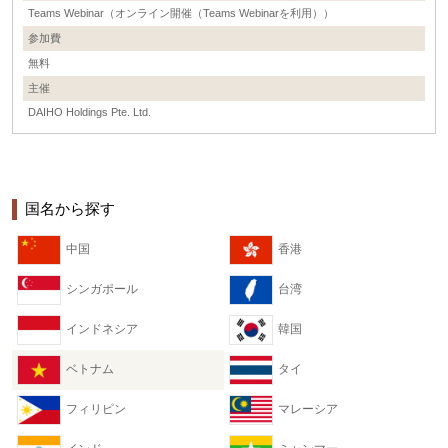
Teams Webinar（オンライン開催（Teams Webinarを利用））
参加費
無料
主催
DAIHO Holdings Pte. Ltd.
国名から探す
中国
香港
シンガポール
台湾
インドネシア
韓国
ベトナム
タイ
フィリピン
マレーシア