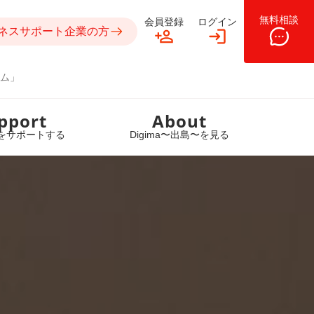
無料相談
会員登録
ログイン
ネスサポート企業の方
ム」
pport
About
をサポートする
Digima〜出島〜を見る