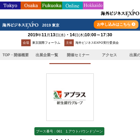
お申し込みはこちら
2019 東京
2019
11
13
・14
10:00～17:30
年
月
日
(水)
日
(木)
TOP
>
出展企業一覧
>
株式会社アプラス
会場
東京国際フォーラム
主催
海外ビジネスEXPO実行委員会
TOP・開催概要
出展企業一覧
開催セミナー
アクセス
出展
出展企業
ブース番号：061 1.アウトバウンドゾーン