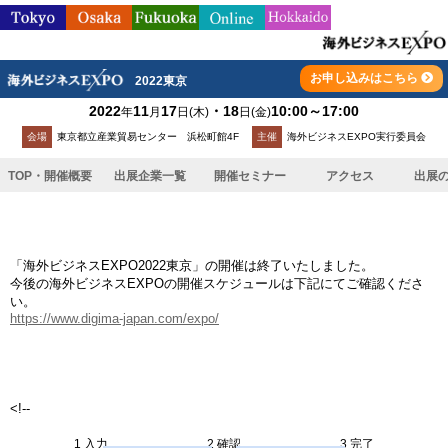
お申し込みはこちら
2022東京
2022
11
17
・18
10:00～17:00
年
月
日
(木)
日
(金)
会場
東京都立産業貿易センター 浜松町館4F
主催
海外ビジネスEXPO実行委員会
参加申し込み
TOP・開催概要
出展企業一覧
開催セミナー
アクセス
出展
「海外ビジネスEXPO2022東京」の開催は終了いたしました。
今後の海外ビジネスEXPOの開催スケジュールは下記にてご確認くださ
い。
https://www.digima-japan.com/expo/
<!--
1 入力
2 確認
3 完了