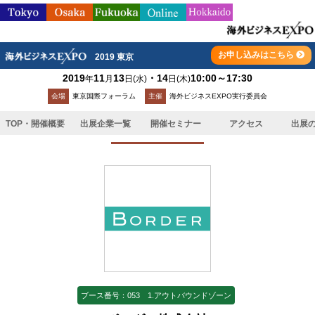
お申し込みはこちら
2019 東京
2019
11
13
・14
10:00～17:30
年
月
日
(水)
日
(木)
TOP
>
出展企業一覧
>
ボーダー株式会社
会場
東京国際フォーラム
主催
海外ビジネスEXPO実行委員会
TOP・開催概要
出展企業一覧
開催セミナー
アクセス
出展
出展企業
ブース番号：053 1.アウトバウンドゾーン