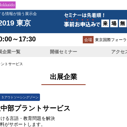
する情報が揃う展示会
2019 東京
0:00～17:30
会場
東京国際フォーラ
展企業一覧
開催セミナー
アクセ
ラントサービス
出展企業
 3.アウトソーシングゾーン
社中部プラントサービス
おける言語・教育問題を解決
資料がサポートします。