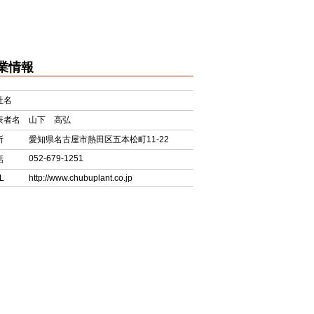
業情報
社名
表者名
山下 高弘
所
愛知県名古屋市熱田区五本松町11-22
052-679-1251
話
L
http://www.chubuplant.co.jp