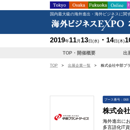
国内最大級の海外進出・海外ビジネスに関
2019
11
13
・14
1
年
月
日
(水)
日
(木)
TOP・開催概要
出
TOP
>
出展企業一覧
>
株式会社中部プ
ブース番号：068
株式会
海外進出に
多言語化IT