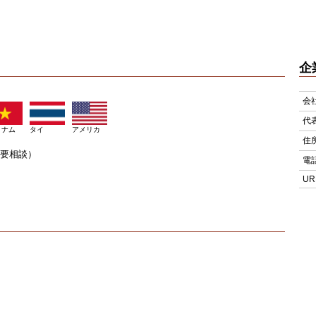
企
会
代
トナム
タイ
アメリカ
住
要相談）
電
UR