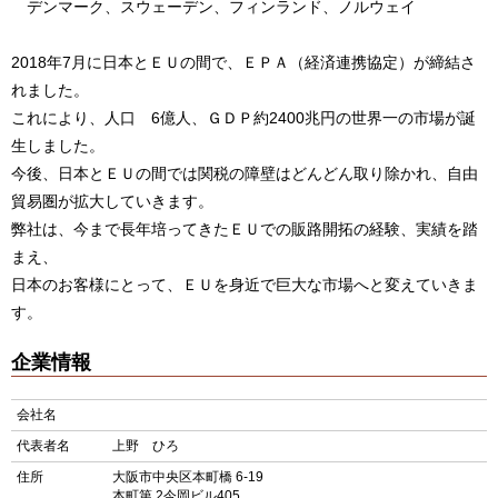
デンマーク、スウェーデン、フィンランド、ノルウェイ
2018年7月に日本とＥＵの間で、ＥＰＡ（経済連携協定）が締結さ
れました。
これにより、人口 6億人、ＧＤＰ約2400兆円の世界一の市場が誕
生しました。
今後、日本とＥＵの間では関税の障壁はどんどん取り除かれ、自由
貿易圏が拡大していきます。
弊社は、今まで長年培ってきたＥＵでの販路開拓の経験、実績を踏
まえ、
日本のお客様にとって、ＥＵを身近で巨大な市場へと変えていきま
す。
企業情報
会社名
代表者名
上野 ひろ
住所
大阪市中央区本町橋 6-19
本町第 2今岡ビル405