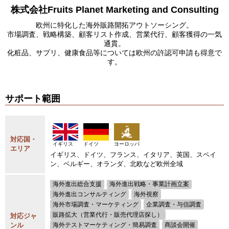
株式会社Fruits Planet Marketing and Consulting
欧州に特化した海外販路開拓アウトソーシング。
市場調査、戦略構築、顧客リスト作成、営業代行、顧客獲得の一気
通貫。
化粧品、サプリ、健康食品等については欧州の許認可申請も得意で
す。
サポート範囲
対応国・
イギリス
ドイツ
ヨーロッパ
エリア
イギリス、ドイツ、フランス、イタリア、英国、スペイ
ン、ベルギー、オランダ、北欧など欧州全域
海外進出総合支援
海外進出戦略・事業計画立案
海外進出コンサルティング
海外視察
海外市場調査・マーケティング
企業調査・与信調査
販路拡大（営業代行・販売代理店探し）
対応ジャ
ンル
海外テストマーケティング・簡易調査
商談会開催