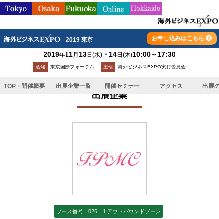
お申し込みはこちら
2019 東京
2019
11
13
・14
10:00～17:30
年
月
日
(水)
日
(木)
TOP
>
出展企業一覧
>
株式会社Fruits Planet Marketing and
会場
東京国際フォーラム
主催
海外ビジネスEXPO実行委員会
Consulting
TOP・開催概要
出展企業一覧
開催セミナー
アクセス
出展
出展企業
ブース番号：026 1.アウトバウンドゾーン