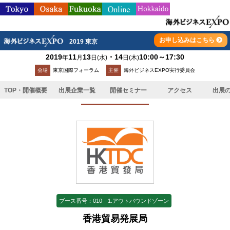
お申し込みはこちら
2019 東京
2019
11
13
・14
10:00～17:30
年
月
日
(水)
日
(木)
TOP
>
出展企業一覧
>
香港貿易発展局
会場
東京国際フォーラム
主催
海外ビジネスEXPO実行委員会
TOP・開催概要
出展企業一覧
開催セミナー
アクセス
出展
出展企業
ブース番号：010 1.アウトバウンドゾーン
香港貿易発展局