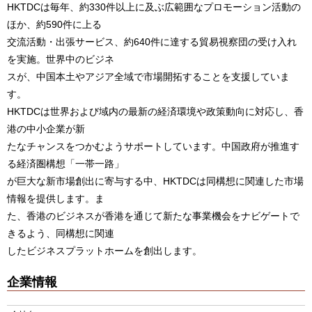
HKTDCは毎年、約330件以上に及ぶ広範囲なプロモーション活動の
ほか、約590件に上る
交流活動・出張サービス、約640件に達する貿易視察団の受け入れ
を実施。世界中のビジネ
スが、中国本土やアジア全域で市場開拓することを支援していま
す。
HKTDCは世界および域内の最新の経済環境や政策動向に対応し、香
港の中小企業が新
たなチャンスをつかむようサポートしています。中国政府が推進す
る経済圏構想「一帯一路」
が巨大な新市場創出に寄与する中、HKTDCは同構想に関連した市場
情報を提供します。ま
た、香港のビジネスが香港を通じて新たな事業機会をナビゲートで
きるよう、同構想に関連
したビジネスプラットホームを創出します。
企業情報