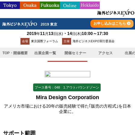
お申し込みはこちら
2019 東京
2019
11
13
・14
10:00～17:30
年
月
日
(水)
日
(木)
TOP
>
出展企業一覧
>
Mira Design Corporation
会場
東京国際フォーラム
主催
海外ビジネスEXPO実行委員会
TOP・開催概要
出展企業一覧
開催セミナー
アクセス
出展
出展企業
ブース番号：048 1.アウトバウンドゾーン
Mira Design Corporation
アメリカ市場における20年の販売経験で得た｢販売の方程式｣を日本
企業に。
サポート範囲