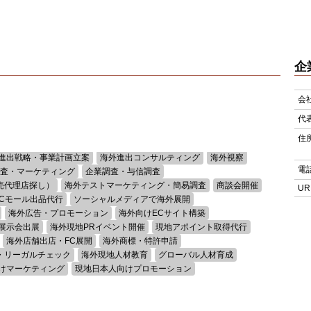
企
会
代
住
進出戦略・事業計画立案
海外進出コンサルティング
海外視察
電
査・マーケティング
企業調査・与信調査
売代理店探し）
海外テストマーケティング・簡易調査
商談会開催
UR
ECモール出品代行
ソーシャルメディアで海外展開
海外広告・プロモーション
海外向けECサイト構築
展示会出展
海外現地PRイベント開催
現地アポイント取得代行
海外店舗出店・FC展開
海外商標・特許申請
・リーガルチェック
海外現地人材教育
グローバル人材育成
けマーケティング
現地日本人向けプロモーション