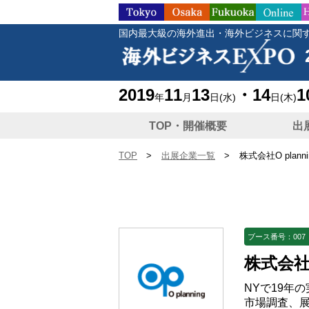
国内最大級の海外進出・海外ビジネスに関
2019
11
13
・14
1
年
月
日
(水)
日
(木)
TOP・開催概要
出
TOP
>
出展企業一覧
>
株式会社O planni
ブース番号：007
株式会社O
NYで19年
市場調査、