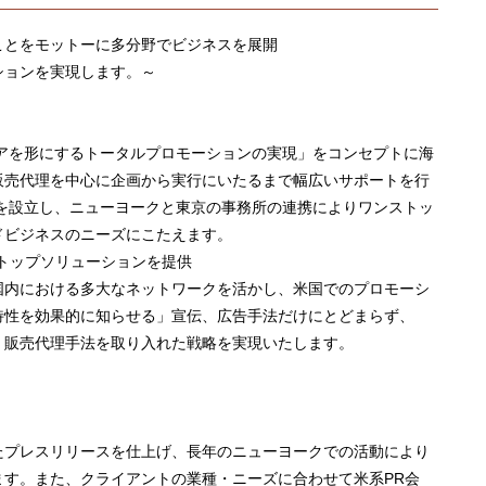
ことをモットーに多分野でビジネスを展開
ションを実現します。～
ィアを形にするトータルプロモーションの実現」をコンセプトに海
販売代理を中心に企画から実行にいたるまで幅広いサポートを行
人を設立し、ニューヨークと東京の事務所の連携によりワンストッ
ドビジネスのニーズにこたえます。
トップソリューションを提供
国内における多大なネットワークを活かし、米国でのプロモーシ
特性を効果的に知らせる」宣伝、広告手法だけにとどまらず、
」販売代理手法を取り入れた戦略を実現いたします。
たプレスリリースを仕上げ、長年のニューヨークでの活動により
ます。また、クライアントの業種・ニーズに合わせて米系PR会