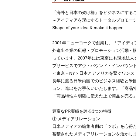
「海外と日本の架け橋」をビジネスにする
～アイディアを形にするトータルプロモー
Shape of your idea & make it happen
2001年ニューヨークで創業し、「アイデ
外進出企業の広報・プロモーション活動～
っています。2007年には東京にも現地法
プサービスでアウトバウンド・インバウン
＜東京⇔NY＞日本とアメリカを繋ぐワンス
長年に渡る日米両国でのビジネス経験と米
ョン、進出をお手伝いいたします。「商品
「商品特性を明確に伝えた上で商品を売る
豊富なPR実績を誇る3つの特徴
① メディアリレーション
日米メディアの編集者側の「ツボ」を心得
蓄積されたメディアリレーションを活かし