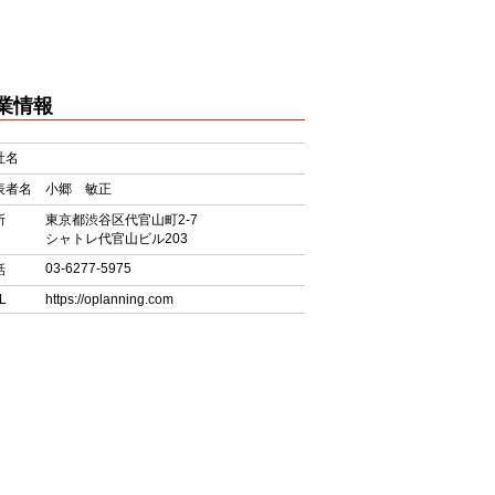
業情報
社名
表者名
小郷 敏正
所
東京都渋谷区代官山町2-7
シャトレ代官山ビル203
03-6277-5975
話
L
https://oplanning.com