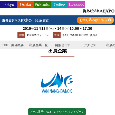
お申し込みはこちら
2019 東京
2019
11
13
・14
10:00～17:30
年
月
日
(水)
日
(木)
TOP
>
出展企業一覧
>
Van Nang Banok Company Limited／トスカバ
会場
東京国際フォーラム
主催
海外ビジネスEXPO実行委員会
ノック
TOP・開催概要
出展企業一覧
開催セミナー
アクセス
出展
出展企業
ブース番号：013 1.アウトバウンドゾーン