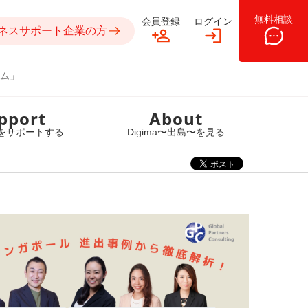
無料相談
会員登録
ログイン
ネスサポート企業の方
ム」
pport
About
をサポートする
Digima〜出島〜を見る