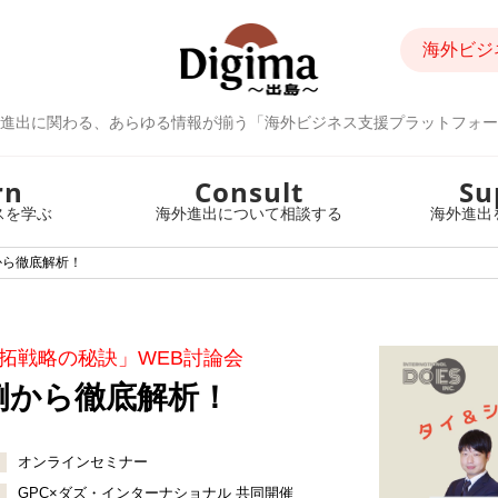
海外ビジ
進出に関わる、あらゆる情報が揃う「海外ビジネス支援プラットフォー
rn
Consult
Su
スを学ぶ
海外進出について相談する
海外進出
から徹底解析！
拓戦略の秘訣」WEB討論会
例から徹底解析！
オンラインセミナー
GPC×ダズ・インターナショナル 共同開催