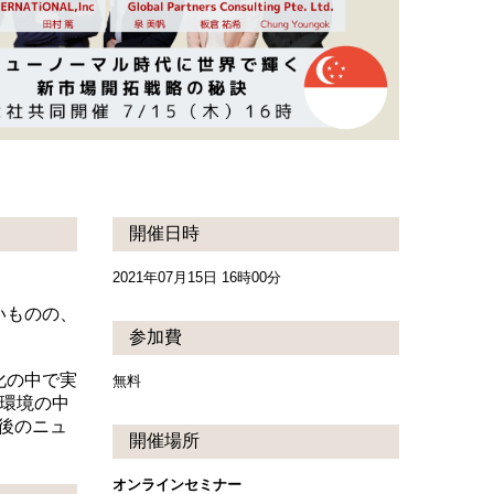
開催日時
2021年07月15日 16時00分
いものの、
参加費
化の中で実
無料
る環境の中
後のニュ
開催場所
オンラインセミナー