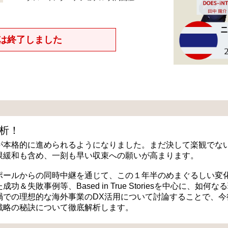
は終了しました
析！
が本格的に進められるようになりました。まだ決して楽観でな
限緩和も含め、一刻も早い収束への願いが高まります。
ポールからの同時中継を通じて、この１年半のめまぐるしい変
敗事例等、Based in True Storiesを中心に、如何な
禍での理想的な海外事業のDX活用について討論することで、今
戦略の秘訣について徹底解析します。