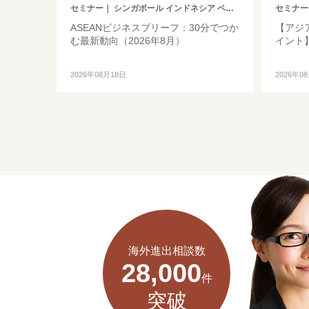
セミナー
｜ シンガポール インドネシア ベトナム タイ フィリピン マレーシア ミャンマー カンボジア その他アジア
セミナー
ASEANビジネスブリーフ：30分でつか
【アジ
む最新動向（2026年8月）
イント
2026年08月18日
2026年0
海外進出相談数
28,000
件
突破