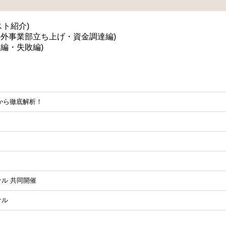
スト紹介)
海外事業部立ち上げ・資金調達編)
編・失敗編)
から徹底解析！
ナル 共同開催
ナル