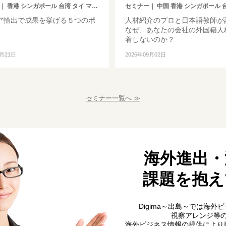
｜ 香港 シンガポール 台湾 タイ マレーシア
セミナー
｜ 中国 香港 シンガポール 台湾 インドネシア 韓国 ベトナム タイ フィリピン マレーシア インド ミャンマー バングラデシュ カンボジア モンゴル その他アジア イギリス ドイツ トルコ ヨーロッパ 中東 アメリカ ブラジル 中
ア輸出で成果を挙げる５つのポ
人材紹介のプロと日本語教師が
】
なぜ、あなたの会社の外国籍人
着しないのか？
8月21日
2026年09月02日
セミナー一覧へ ≫
海外進出・
課題を抱え
Digima～出島～では海
視察アレンジ等
海外ビジネス情報の提供により