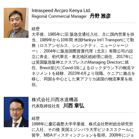
Intraspeed Arcpro Kenya Ltd.
丹野 雅彦
Regional Commercial Manager
経歴
大卒後、1985年に旧 阪急交通社入社、主に国内営業を担
当、1989年から10年間 米国Hankyu Int’l Transportにて勤
務（ロスアンゼルス、シンシナティ、ニュージャージ
ー）、2004年に阪急国際貨運代理（北京）有限公司の設
立に奔走、初代華北・東北地区総経理に就任、2017年に
は英国阪急阪神エクスプレスのManaging Directorに就
任、Brexit並びにCovid-19によるロックダウン下の物流マ
ネジメントを経験、2023年4月より現職。ケニアに拠点を
移し、同国を中心とした東アフリカ諸国の物流事業を統
括。
株式会社川西水道機器
川西 章弘
代表取締役社長
経歴
1998年に慶応義塾大学卒業後、株式会社野村総合研究所
に入社、その後 英国エジンバラ大学ビジネススクールに
留学、MBAディスティンクションを取得。2008年にジョ