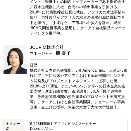
イント（管継手）の国内トップメーカーである株式会社
川西水道機器に入社、台湾への輸出事業を手掛ける。
2018年に代表取締役社長に就任、アフリカの水道事情を
知り、自社製品がアフリカの水道の漏水削減に貢献でき
ると確信し、まずはケニア市場への参入を計画。現在、
JICA民間連携事業を活用し、ケニアで自社製品のマーケ
ティングを展開中。
JCCP M株式会社
楠 香子
マネージャー
経歴
株式会社日本総合研究所、JRI America, Inc.、三菱UFJ銀
行にて、主に欧米やアジアにおける金融機関のITシステ
ム開発及びプロジェクトマネジメントに従事した後、
2018年より現職。ケニアやルワンダ等への日本企業の進
出支援（進出戦略立案、市場調査、JICA「民間連携事
業」等政府関連機関の委託事業のプロジェクト実施支援
等）、ケニアにおける自社事業開発、ショールーム事業
企画・立上げに従事。お茶の水女子大学大学院修了。
セミナー
【6月28日開催】アフリカビジネスセミナー
名
「Doors to Africa」