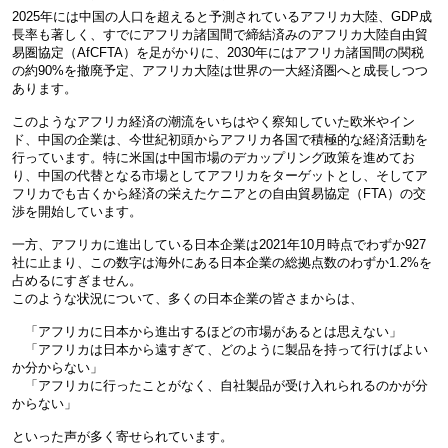
2025年には中国の人口を超えると予測されているアフリカ大陸、GDP成
長率も著しく、すでにアフリカ諸国間で締結済みのアフリカ大陸自由貿
易圏協定（AfCFTA）を足がかりに、2030年にはアフリカ諸国間の関税
の約90%を撤廃予定、アフリカ大陸は世界の一大経済圏へと成長しつつ
あります。
このようなアフリカ経済の潮流をいちはやく察知していた欧米やイン
ド、中国の企業は、今世紀初頭からアフリカ各国で積極的な経済活動を
行っています。特に米国は中国市場のデカップリング政策を進めてお
り、中国の代替となる市場としてアフリカをターゲットとし、そしてア
フリカでも古くから経済の栄えたケニアとの自由貿易協定（FTA）の交
渉を開始しています。
一方、アフリカに進出している日本企業は2021年10月時点でわずか927
社に止まり、この数字は海外にある日本企業の総拠点数のわずか1.2%を
占めるにすぎません。
このような状況について、多くの日本企業の皆さまからは、
「アフリカに日本から進出するほどの市場があるとは思えない」
「アフリカは日本から遠すぎて、どのように製品を持って行けばよい
か分からない」
「アフリカに行ったことがなく、自社製品が受け入れられるのかが分
からない」
といった声が多く寄せられています。