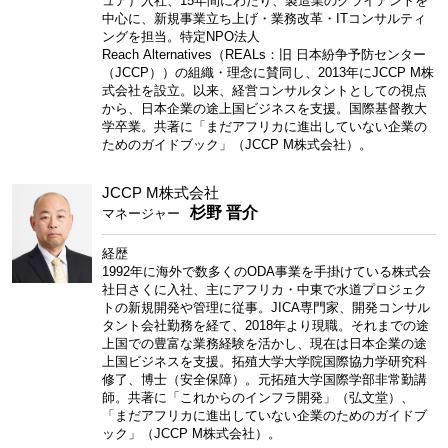
ュア）入社、15年間にわたり、製造業のクライアントを
中心に、新規事業立ち上げ・業務改革・ITコンサルティ
ングを担当。特定NPO法人
Reach Alternatives（REALs：旧 日本紛争予防センター
（JCCP））の組織・理念に賛同し、2013年にJCCP M株
式会社を設立。以来、経営コンサルタントとしての視点
から、日本企業の途上国ビジネスを支援。国際基督教大
学卒業。共著に「まだアフリカに進出していない企業の
ためのガイドブック」（JCCP M株式会社）。
JCCP M株式会社
杉野 晋介
マネージャー
経歴
1992年に海外で数多くのODA事業を手掛けている株式会
社日さくに入社、主にアフリカ・中東で水道プロジェク
トの新規開発や管理に従事。JICA専門家、開発コンサル
タント会社勤務を経て、2018年より現職。それまでの途
上国での豊富な業務経験を活かし、現在は日本企業の途
上国ビジネスを支援。拓殖大学大学院国際協力学研究科
修了、博士（安全保障）。元拓殖大学国際学部非常勤講
師。共著に「これからのインフラ開発」（弘文堂）、
「まだアフリカに進出していない企業のためのガイドブ
ック」（JCCP M株式会社）。