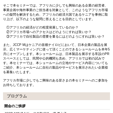
そこで本セミナーでは、アフリカに少しでも興味のある企業の経営者、
事業企画や海外事業のご担当者を対象として、このようなアフリカ市場
への疑問を解決するため、アフリカの経済大国であるケニアを事例に取
り上げ、以下のような疑問に答えることを目的としています。
①アフリカの経済がどの程度発展しているのか？
②アフリカ市場へのアクセスはどのようにすれば良いか？
③アフリカで自社製品の需要を量るにはどのようにすれば良いか？
また、JCCP Mはケニアの首都ナイロビにおいて、日本企業の製品を展
示、広くマーケティングに使って頂くことのできるショールームを本年5
月にオープンします。本ショールームは、日本製品を展示する常設のPR
スペースとしては、民間や公的機関も含め、アフリカでは初の試みで
す。本セミナーでは、本ショールームの立地やサービス内容についても
ご紹介、本ショールームに自社の製品やサービスを展示されたい企業様
を募集いたします。
アフリカ市場に少しでもご興味のある皆さまの本セミナーへのご参加を
お待ちしております。
プログラム
開会のご挨拶