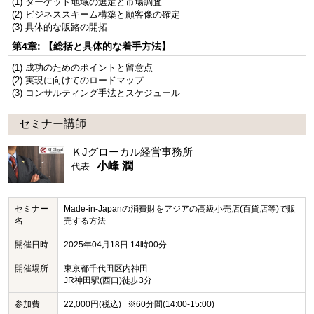
(1) ターゲット地域の選定と市場調査
(2) ビジネススキーム構築と顧客像の確定
(3) 具体的な販路の開拓
第4章: 【総括と具体的な着手方法】
(1) 成功のためのポイントと留意点
(2) 実現に向けてのロードマップ
(3) コンサルティング手法とスケジュール
セミナー講師
ＫJグローカル経営事務所
小峰 潤
代表
セミナー
Made-in-Japanの消費財をアジアの高級小売店(百貨店等)で販
名
売する方法
開催日時
2025年04月18日 14時00分
開催場所
東京都千代田区内神田
JR神田駅(西口)徒歩3分
参加費
22,000円(税込) ※60分間(14:00-15:00)