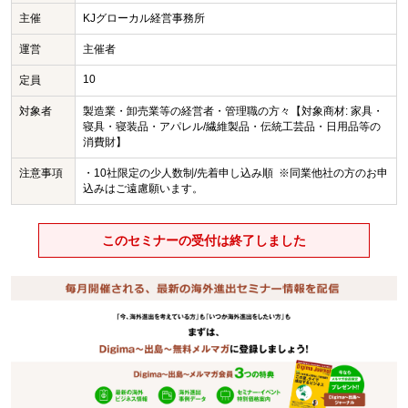
主催
KJグローカル経営事務所
運営
主催者
10
定員
対象者
製造業・卸売業等の経営者・管理職の方々【対象商材: 家具・
寝具・寝装品・アパレル/繊維製品・伝統工芸品・日用品等の
消費財】
注意事項
・10社限定の少人数制/先着申し込み順 ※同業他社の方のお申
込みはご遠慮願います。
このセミナーの受付は終了しました