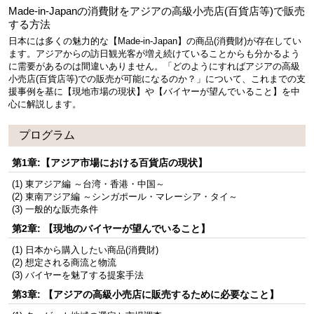
Made-in-Japanの消費財をアジアの高級小売店(百貨店等)で販売
する方法
日本には多くの魅力的な【Made-in-Japan】の商品(消費財)が存在してい
ます。アジアからの訪日観光客が増え続けていることからも分かるよう
に需要があるのは間違いありません。「どのようにすればアジアの高級
小売店(百貨店等)での販売が可能になるのか？」について、これまでの支
援事例を基に【現地市場の現状】や【バイヤーが望んでいること】を中
心に解説します。
プログラム
第1章:【アジア市場における百貨店の現状】
(1) 東アジア編 ～台湾・香港・中国～
(2) 東南アジア編 ～シンガポール・マレーシア・タイ～
(3) 一般的な販売条件
第2章: 【現地のバイヤーが望んでいること】
(1) 日本から購入したい商品(消費財)
(2) 想定される商流と物流
(3) バイヤーを魅了する提案手法
第3章: 【アジアの高級小売店に販売するために必要なこと】