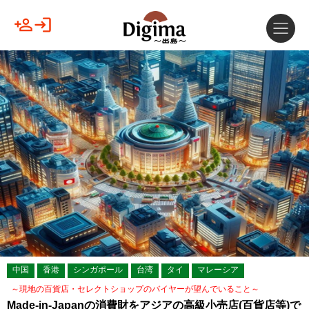
中国
香港
シンガポール
台湾
タイ
マレーシア
～現地の百貨店・セレクトショップのバイヤーが望んでいること～
Made-in-Japanの消費財をアジアの高級小売店(百貨店等)で