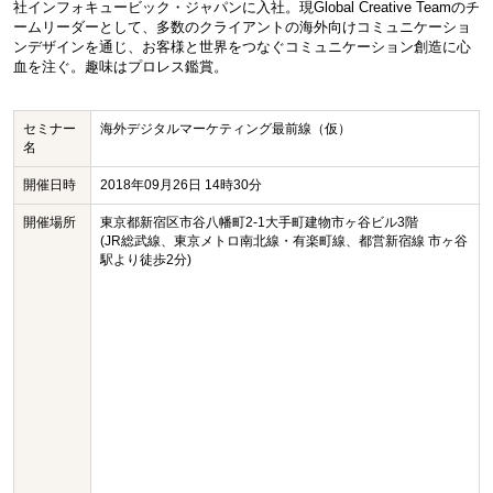
社インフォキュービック・ジャパンに入社。現Global Creative Teamのチ
ームリーダーとして、多数のクライアントの海外向けコミュニケーショ
ンデザインを通じ、お客様と世界をつなぐコミュニケーション創造に心
血を注ぐ。趣味はプロレス鑑賞。
セミナー
海外デジタルマーケティング最前線（仮）
名
開催日時
2018年09月26日 14時30分
開催場所
東京都新宿区市谷八幡町2-1大手町建物市ヶ谷ビル3階
(JR総武線、東京メトロ南北線・有楽町線、都営新宿線 市ヶ谷
駅より徒歩2分)