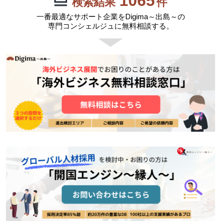
1065
検索結果
件
＜サポート対応業界例＞
一番最適なサポート企業をDigima～出島～の
■タイ・リサイクル事業展開のための実践コンサルティング
専門コンシェルジュに無料相談する。
■ＡＳＥＡＮ販売チャネル構築のための実践コンサルティング
■ベトナム適格製造委託先の開拓支援
■印刷技術提携・合弁事業成功のためのスキームと契約形態の提案
■フィリピン・インドネシア半導体事業進出支援
■和食ＦＣ事業成功拡大のための実践コンサルティング
■100円ショップのＦＣ展開プロジェクト
■海外オフショア製造のＦ／Ｓフィリピンへの進出支援
■医療用品ＡＳＥＡＮ代理店網の構築のための実践支援
■マレーシア医療機器代理店開拓支援
■スマートフォン・アクセサリー販売提携先開拓支援