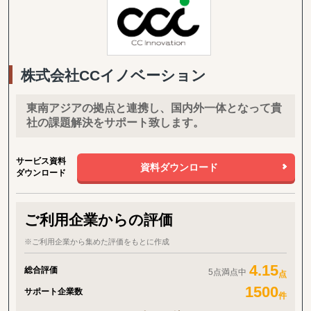
業を拡大しています。
これらの市場はすべて当社ヒーローズが専門知識を有する市場であ
り、広範な市場・セクター知識、多言語に対応し、商習慣、文化を
熟知した現地スタッフを擁しています。主な実践分野は、自動車、
ファッション、食品・飲料、ワイン、産業機械、電子・電気部品、
株式会社CCイノベーション
化粧品、デザイン、再生可能エネルギー、人工知能、出版、ワイン
製造機械、電子音楽楽器などがあります。
東南アジアの拠点と連携し、国内外一体となって貴
社の課題解決をサポート致します。
サービス資料
資料ダウンロード
ダウンロード
ご利用企業からの評価
※ご利用企業から集めた評価をもとに作成
4.15
総合評価
5点満点中
点
1500
サポート企業数
件