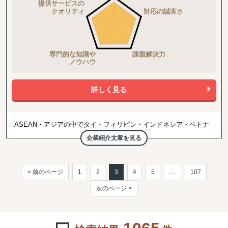
詳しく見る
ASEAN・アジアの中でタイ・フィリピン・インドネシア・ベトナ
ムは支援実績も圧倒的に多く、ご依頼内容の多くは、実務的な代行
企業紹介文章を見る
以上に「海外事業を成功」させるための「経営コンサルティング」
を望まれるケースが多くなっています。このように多くの中堅・中
小企業の経営者様から、たくさんのご相談を頂いており「経営者様
との直接関係」が黎明コンサルティング･グループの一番の特徴で
< 前のページ
1
2
3
4
5
…
107
もあります。
次のページ >
コンルティングだけにとどまらず、市場調査やテストマーケティン
グ、F/S、視察アレンジ、販売先や提携先の紹介・マッチングなど
実務面も国内・現地ともに、チームコンサルティングでフルサポー
トいたします。