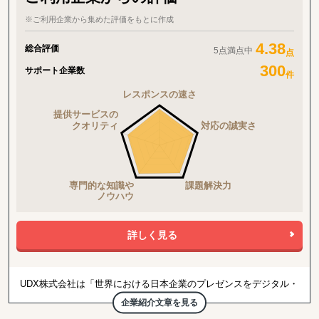
大化を目的とする、デジタルマーケティングを活用した海外潜在顧
客発掘、および、海外販路開拓支援
※ご利用企業から集めた評価をもとに作成
② 現地市場で不足する機能を補完し、海外事業の立ち上げ＆立て
直しを伴走型で支援するプロフェッショナル人材派遣
4.38
総合評価
5点満点中
点
③ アジア圏での「デジタル」ビジネス事業機会の抽出＆評価、戦
300
略構築から事業立ち上げまでの海外事業デジタルトランスフォーメ
サポート企業数
件
ーションに係るトータルサポート
④ 市場環境変動に即した手触り感あるインサイトを抽出する海外
市場調査＆参入戦略構築
⑤ アジア特有の中小案件M&A案件発掘から交渉/実行/PMIまでをカ
バーする海外M&A一気通貫支援
⑥ 既存サプライチェーン体制の分析/評価/最適化、および、直接材
＆間接材の調達コスト削減
詳しく見る
UDX株式会社は「世界における日本企業のプレゼンスをデジタル・
DXを通じて高める」をミッションとしている企業でございます。
企業紹介文章を見る