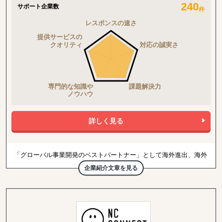
ので、【浅く大量の支援】より、【深く広く1社ごと】になりま
240
サポート企業数
件
す。本当に海外販売や、ECのパートナーを探されていて、お困り
の企業様を伴走支援したいと考えております。
人口減少や、高齢化が進む日本。先行きが不透明な時代に、私たち
が紆余曲折しながら培った海外販売の実践ノウハウを日本企業に。
【海外販売を当たり前】に行える日本を創るお手伝いが出来ました
ら幸いです。
弊社は代表を含め、多くの社員は、従業員数700名抱える日本の大
手アパレルの現場に10年いました。バイヤー、店長、スーパーバイ
ザー、マネジメント、売り場変え、売れ筋作り、仮説検証、仕組み
作りなど、EC販売も、現場での経験が大きく役立ちます。
詳しく見る
【現場での販売経験10年】×【EC経験12年】×【海外販売経験12
年】という特殊な掛け算で、御社の海外販路拡大へ向けたトータル
サポートをいたします。
「グローバル事業開発のベストパートナー」として海外進出、海外
事業開発の初期的段階から実行段階までサポート致します。
企業紹介文章を見る
自社の海外展開、海外ベンチャー企業への投資を通じて蓄積した知
見を元に、現場で実行可能な内容まで落とし込んで支援致します。
【体制】
・日本、台湾、ベトナム、インドネシア、インド、ナイジェリア、
ウクライナと豊富な国籍からなるチームが一丸となってサポート致