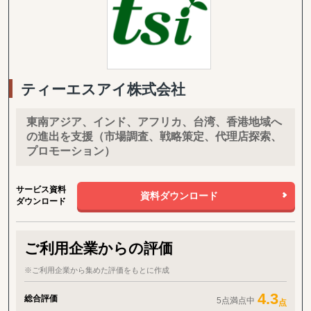
お取引先様は、【海外進出の課題】と【国内の課題】のハイブリッ
ト支援が90％を占めております。
一言でいうと弊社は日本を含む、世界中のEC運用回りを全て丸投
げし、背中を預けることができる会社です。
■海外 / 国内 Amazon支援
海外Amazon構築、アカウント運用、受注管理、広告運用、海外向
ティーエスアイ株式会社
けクリエイティブ、商品ページ制作、翻訳業務、Amazon内ブラン
ドページ制作、顧客対応、海外配送、国内配送、FBA納品、通関、
SEO対策、カスタマーサポート
東南アジア、インド、アフリカ、台湾、香港地域へ
の進出を支援（市場調査、戦略策定、代理店探索、
■Shopify 越境EC支援
プロモーション）
Shopifyt越境ECサイト構築、海外 / 国内配送、受注管理、アカウン
ト運用、海外 / 国内広告運用、翻訳業務、SEO対策、商品保管、カ
スタマーサポート
サービス資料
資料ダウンロード
ダウンロード
■Shopee 越境EC支援
Shopeeサイト構築、サイトデザイン、翻訳業務、バナーデザイ
ン、アカウント運用、商品保管、海外配送、広告運用、カスタマー
サポート
ご利用企業からの評価
12年間海外販売を自社で行っており、全てを内製化しておりますの
※ご利用企業から集めた評価をもとに作成
で、一気通貫で伴走サポートが可能でございます。
4.3
総合評価
弊社ではtoCも行っておりますため、リソースが限られております
5点満点中
点