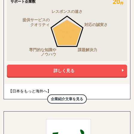
20
サポート企業数
件
詳しく見る
【日本をもっと海外へ】
弊社は2013年から12年間、最前線で海外販売を行ってきたプロフ
企業紹介文章を見る
ェッショナルチームです。
toCとtoBのハイブリッドだからこそ見えるものがあります。自分た
ちが行った大量なトライ＆エラーで培った独自の海外販売ノウハウ
がございます。
海外販売からスタートするケースが多いですが、お取組みをさせて
いただきながら、国内への課題へも依頼されることが多く、現在の