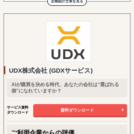
企業紹介文章を見る
する、日系独立系では最大級のコンサルティングファーム（東証上
場）
＜サービス特長＞
・現地に根付いたローカルメンバーと日本人メンバーが協働した伴
走型ハンズオン支援、顧客ニーズに応じた柔軟な現地対応が可能
・マッキンゼー/ボストンコンサルティンググループ/ゴールドマン
サックス/P&G/Google出身者が、グローバルノウハウを提供
・コンサルティング事業と併行して、当社グループで展開する自社
事業群（パーソナルケア/飲食業/ヘルスケア/卸売/教育など）の海
外展開実績に基づく、実践的なアドバイスを提供
＜支援スコープ＞
UDX株式会社 (GDXサービス)
・調査/戦略から、現地パートナー発掘、現地拠点/オペレーション
構築、M&A、海外営業/顧客獲得、現地事業マネジメントまで、一
気通貫で支援
AIが購買を決める時代、あなたの会社は“選ばれる
・グローバル企業から中堅/中小/スタートアップ企業まで、企業規
側”になれていますか？
模を問わずに多様な海外進出ニーズに応じたソリューションを提供
・B2B領域（商社/卸売/製造/自動車/物流/化学/建設/テクノロジ
ー）、B2C領域（小売/パーソナルケア/ヘルスケア/食品/店舗サービ
サービス資料
資料ダウンロード
ス/エンターテイメントなど）で、3,000件以上の豊富なプロジェク
ダウンロード
ト実績を有する
＜主要サービスメニュー＞
① 初期投資を抑えつつ、海外取引拡大を通した円安メリットの最
ご利用企業からの評価