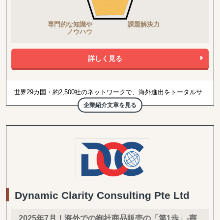
詳しく見る
世界29カ国・約2,500社のネットワークで、海外進出をトータルサ
ポート
企業紹介文章を見る
COUXU株式会社は、海外企業に向けた日本商品の調達支援と、日
本企業の海外進出支援を行っています。 世界29カ国・約2,500社の
海外顧客ネットワークを保有しており、彼らから毎月届く100〜
200件もの「調達依頼」を基にビジネスを展開しています。
■ マッチングプラットフォーム『セカイコネクト』
海外企業が「今、欲しがっている商品情報」を受け取り、その企業
へダイレクトに提案ができるサービスです。
Dynamic Clarity Consulting Pte Ltd
■ 現場に入り込むハンズオン支援
プラットフォーム運営に加え、海外ビジネスを自走するための「教
育プログラム」や、貴社の海外事業部の一員として共に動く「実務
2025年7月！海外での御社商品販売の「第1歩」-商