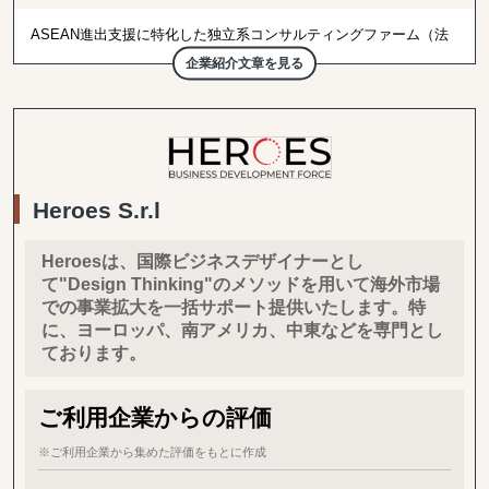
ASEAN進出支援に特化した独立系コンサルティングファーム（法
人設立、会計・税務、企業買収、AI開発等）
企業紹介文章を見る
2025年7月1日：海外進出時の商品調査決定版をリリース！
東南アジア各国への事業進出は予想以上に手ごわい？ DCCグルー
プは東南アジア事業進出における最も役に立つ存在であり続けま
す。
進出時の資本構成、事業ライセンスの取得、銀行取引、事業拡大
（M&Aや販売支援）、税務対策など一筋縄でいかないのが東南ア
Heroes S.r.l
ジア諸国への進出実務です。
豊富な経験と現地での最先端の知識・情報・コネクションを元に、
Heroesは、国際ビジネスデザイナーとし
東南アジア圏に特化した経営コンサルティングサービスを提供し、
て"Design Thinking"のメソッドを用いて海外市場
旬なクライアント企業の経営課題に全力で取り組んで参ります。
での事業拡大を一括サポート提供いたします。特
に、ヨーロッパ、南アメリカ、中東などを専門とし
提供サービス：
ております。
■海外市場調査業務
海外市場調査・進出戦略策定支援
販売代理店＆パートナー発掘 (B2B)
ご利用企業からの評価
取引先信用調査 (シンガポール、ベトナム、インドネシア）
※ご利用企業から集めた評価をもとに作成
■経営コンサルティング（進出済企業様向け）
各種取引に伴う国際税務アドバイス・意見書