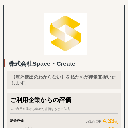
BtoB領域に強みを持ち、中堅・大企業の海外進出をデジタルで支
援する会社です。
HubSpot、SalesforceなどのCRM・MA・SFAの知見を活かし、戦
略設計から実行・改善まで伴走し、リード創出と事業成長に貢献し
ます。
【業務内容】
・海外用WEBサイトの構築・運用（多言語対応可）
・海外SEO・LLMO対策
・海外広告運用
・自社サイト分析・競合サイト分析・市場分析（海外）
・HubSpotを用いた海外マーケティング支援
株式会社Space・Create
【ご提供できるサービス】
・海外Webサイト構築・運用（多言語対応可）
・海外SEO対策・LLMO対策
【海外進出のわからない】を私たちが伴走支援いた
・海外Web広告制作・運用
します。
・海外SNS改善提案
・海外ECサイト改善提案
・自社サイト分析・競合サイト分析・市場分析
ご利用企業からの評価
・デジタルマーケティング アドバイザリー/プランニング・分析
・HubSpotなどの顧客管理システム・マーケティングオートメーシ
※ご利用企業から集めた評価をもとに作成
ョンツール導入支援 etc
4.33
総合評価
5点満点中
点