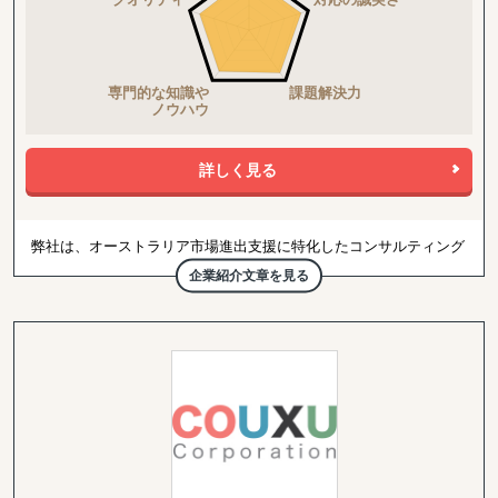
詳しく見る
弊社は、オーストラリア市場進出支援に特化したコンサルティング
会社です。
企業紹介文章を見る
日本とオーストラリア間の国境を越えたビジネスイノベーションを
推進し、両国の経済成長と発展に貢献することをミッションとして
います。特に、人々の生活をより豊かにする日本企業のオーストラ
リア進出を支えることを目指しています。
シドニーを拠点とする弊社では、現地ならではの市場調査、各種戦
略立案、顧客やパートナー探し、現地運営支援、マーケティング、
EC・デジタル運用支援等を行っております。
日本とオーストラリアの市場や文化の違いに精通した弊社のコンサ
ルタントが、現地に根付いた専門知識とネットワークを活用し、貴