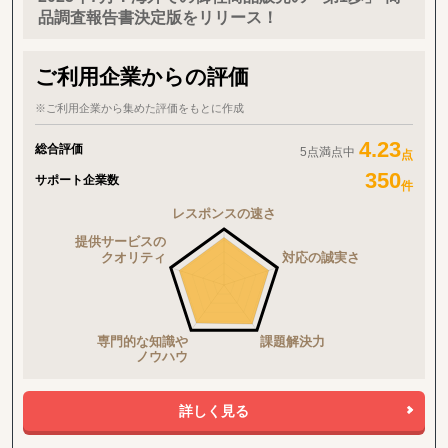
／営業／マーケティング支援」、さらには現地アーティストと連携
品調査報告書決定版をリリース！
したユニークなマーケティング施策なども行っております。
ご利用企業からの評価
※ご利用企業から集めた評価をもとに作成
4.23
総合評価
5点満点中
点
350
サポート企業数
件
詳しく見る