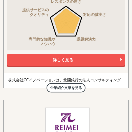
詳しく見る
株式会社CCイノベーションは、北國銀行の法人コンサルティング
部門を前身とし、経営戦略、ICT、人事、事業承継、M&A、海外ビ
企業紹介文章を見る
ジネス分野において専門チームを編成しています。日本本社には約
170名のコンサルタントが在籍し、企業規模や業種を問わず、戦略
立案から実行支援までを一貫してサポートしています。
海外ビジネスにおいては、販路開拓に限らず、市場調査、事業戦略
の整理、商談設計、検証、商流構築までを一連のプロジェクトとし
て捉え、どの段階で意思決定や設計が不足しているかを整理しなが
ら、国内外一体となった伴走型の支援を行っています。