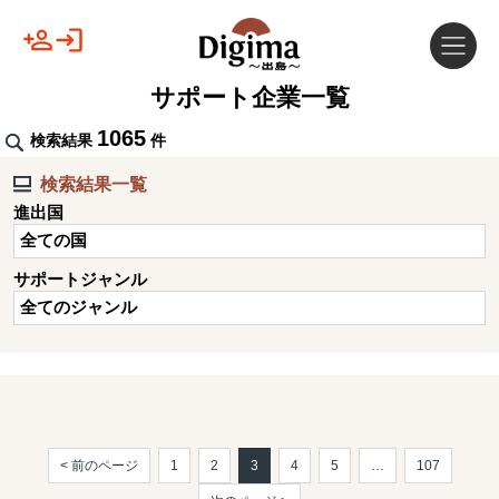
サポート企業一覧
1065
検索結果
件
検索結果一覧
進出国
全ての国
サポートジャンル
全てのジャンル
< 前のページ
1
2
3
4
5
…
107