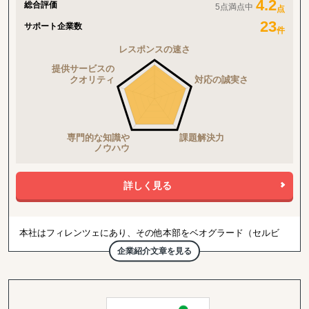
4.2
総合評価
5点満点中
点
契約書Review（及び必要であればパートナー交渉業務）
現地人事・労務コンサルティング
23
サポート企業数
件
■M&Aアドバイザリー
ASEAN M&A”独占”「売」案件の情報提供
M&A Daily News運営
■法人設立・会計サービス（シンガポール、ベトナム）
現地法人設立
現地法人運営支援業務（記帳代行、税務、監査、給与計算、銀行支
払支援）
詳しく見る
本社はフィレンツェにあり、その他本部をベオグラード（セルビ
ア）、クリチバ（ブラジル）、リヤド（サウジアラビア）に置き、
企業紹介文章を見る
各国企業の海外進出をサポートしております。
各国のビジネス・デザイナーと呼ばれるパートナー、エクスポート
マネージャー、プロジェクトマネージャーによって構築されたネッ
トワークは、フランス、ドイツ、トルコ、イラン、サウジアラビ
ア、アラブ首長国連邦、日本、アルゼンチンにおいて各国企業の事