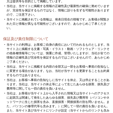
又は提供等を目的として掲載しています。
当社は、当サイトに掲載する情報の正確性及び最新性の確保に努めています
が、完全性を保証するものではなく、情報に誤りを生ずる可能性があります
ので、ご注意下さい。
当サイトに掲載されている情報は、発表日現在の情報です。お客様が閲覧さ
れた日と情報が異なる可能性がございますので、あらかじめご了承くださ
い。
保証及び責任制限について
当サイトの利用は、お客様ご自身の責任において行われるものとします。当
サイト上に掲載する文書・写真・イラスト・動画・ソフトウェア・リンクそ
の他各種情報等については、慎重に作成、管理いたしますが、当社が全ての
情報の正確性及び完全性を保証するものではございませんので、あらかじめ
ご了承ください。
当社は、当サイトに掲載する内容の全部又は一部をお客様へ事前の告知なし
に変更する場合があります。なお、当社が当サイトを更新することをお約束
するものではありません。
当社は、お客様へ事前の告知なしに当サイトを休止、又は停止することがあ
ります。当社は、当サイトの休止等によって生じたあらゆる損害、損失及び
費用等に関しても一切の責任を負いません。
当社は、お客様が当サイト上から入手された情報又は当サイトへのアクセス
に起因又は関連して発生したあらゆる損害、損失及び費用等（パソコンやネ
ットワークに生じた損害を含み、直接損害・間接損害の別を問いません。ま
た、パソコンの修理代等も含みます。）に関して一切の責任を負いません。
また、当サイト及び当サイトにリンクが設定（当サイトからのリンクも含み