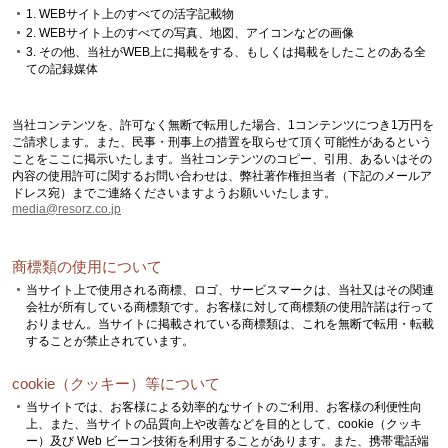
1. WEBサイト上のすべての活字記載物
2. WEBサイト上のすべての写真、地図、アイコンなどの画像
3. その他、当社がWEB上に掲載をする、もしくは掲載をしたことのある全
ての記録媒体
当社コンテンツを、許可なく無断で転用した場合、1コンテンツにつき1万円を
ご請求します。また、民事・刑事上の措置を取らせて頂く可能性があるという
ことをここに掲示いたします。当社コンテンツのコピー、引用、あるいはその
内容の使用許可に関するお問い合わせは、弊社著作権担当者（下記のメールア
ドレス宛）までご連絡くださいますようお願いいたします。
media@resorz.co.jp
商標類の使用について
当サイト上で使用される商標、ロゴ、サービスマークは、当社又はその関連
会社が所有している商標類です。お客様に対して商標類の使用許諾は行って
おりません。当サイトに掲載されている商標類は、これを無断で転用・転載
することが禁止されています。
cookie（クッキー）等について
当サイトでは、お客様による効率的なサイトのご利用、お客様の利便性向
上、また、当サイトの品質向上や改善などを目的として、cookie（クッキ
ー）及び Web ビーコン技術を利用することがあります。また、携帯電話端