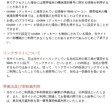
末でアクセスした場合には携帯端末の機体識別番号に関する情報を利用する
ことがあります。
cookie（クッキー）に保存されている情報や Web ビーコン、携帯端末の機
体識別番号自体では、お客様個人を特定することはできません。
お使いのブラウザは、cookie（クッキー）の受け入れを拒否するか、
cookie（クッキー）が送信された場合に警告を発するように設定することが
できます。
ブラウザの設定で cookie（クッキー）を無効にされている場合、当サイト
の一部機能がご利用できなくなることがありますのであらかじめご了承下さ
い。
リンクサイトについて
当サイトから、又は当サイトへリンクしている当社以外の第三者が運営する
Web サイト(以下、「リンクサイト」といいます。）の内容は、当社が管理
するものではありません。従って、リンクサイトの内容及びリンクサイトを
ご利用になったことで生じた損害等について、当社は一切責任を負いませ
ん。
準拠法及び管轄裁判所
当サイトのご利用及び本利用規定の解釈の準拠法は、日本国法といたしま
す。また、当サイトのご利用に関連してお客様の間で生じた紛争について
は、東京地方裁判所を第一審専属管轄裁判所といたします。