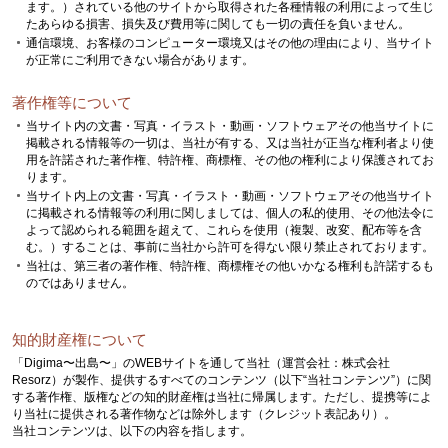
ます。）されている他のサイトから取得された各種情報の利用によって生じ
たあらゆる損害、損失及び費用等に関しても一切の責任を負いません。
通信環境、お客様のコンピューター環境又はその他の理由により、当サイト
が正常にご利用できない場合があります。
著作権等について
当サイト内の文書・写真・イラスト・動画・ソフトウェアその他当サイトに
掲載される情報等の一切は、当社が有する、又は当社が正当な権利者より使
用を許諾された著作権、特許権、商標権、その他の権利により保護されてお
ります。
当サイト内上の文書・写真・イラスト・動画・ソフトウェアその他当サイト
に掲載される情報等の利用に関しましては、個人の私的使用、その他法令に
よって認められる範囲を超えて、これらを使用（複製、改変、配布等を含
む。）することは、事前に当社から許可を得ない限り禁止されております。
当社は、第三者の著作権、特許権、商標権その他いかなる権利も許諾するも
のではありません。
知的財産権について
「Digima〜出島〜」のWEBサイトを通して当社（運営会社：株式会社
Resorz）が製作、提供するすべてのコンテンツ（以下“当社コンテンツ”）に関
する著作権、版権などの知的財産権は当社に帰属します。ただし、提携等によ
り当社に提供される著作物などは除外します（クレジット表記あり）。
当社コンテンツは、以下の内容を指します。