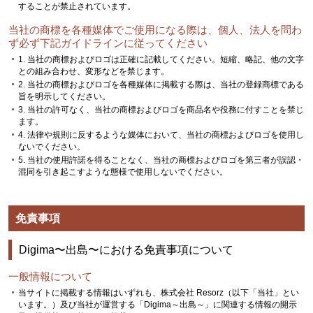
することが禁止されています。
当社の商標を各種媒体でご使用になる際は、個人、法人を問わ
ず必ず下記ガイドラインに従ってください
1. 当社の商標およびロゴは正確に記載してください。短縮、略記、他の文字
との組み合わせ、変形などを禁じます。
2. 当社の商標およびロゴを各種媒体に掲載する際は、当社の登録商標である
旨を明示してください。
3. 当社の許可なく、当社の商標およびロゴを商品名や役務に付すことを禁じ
ます。
4. 法律や規則に反するような媒体において、当社の商標およびロゴを使用し
ないでください。
5. 当社の使用許諾を得ることなく、当社の商標およびロゴを第三者が誤認・
混同を引き起こすような態様で使用しないでください。
免責事項
Digima〜出島〜における免責事項について
一般情報について
当サイトに掲載する情報はいずれも、株式会社 Resorz（以下「当社」とい
います。）及び当社が運営する「Digima～出島～」に関連する情報の開示