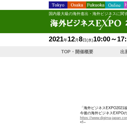
国内最大級の海外進出・海外ビジネスに関
2021
12
8
10:00～17:
年
月
日
(水)
TOP・開催概要
出
「海外ビジネスEXPO202
今後の海外ビジネスEXPO
https://www.digima-japan.co
<!--