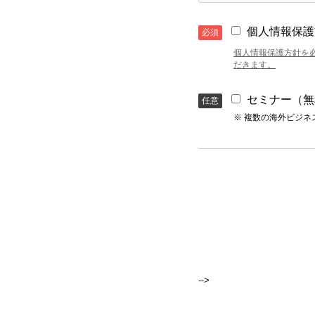
個人情報保護
必須
個人情報保護方針を必
だきます。
セミナー（無
任意
※ 複数の海外ビジ
-->