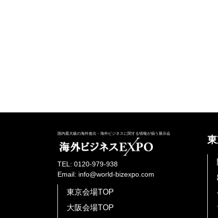
国内最大級の海外進出・海外ビジネスに関する情報が揃う展示会
東
TEL: 0120-979-938
Email: info@world-bizexpo.com
東京会場TOP
大阪会場TOP