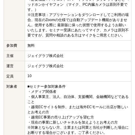
ッドホンかイヤフォン （マイク、PC内臓カメラは原則不要で
す。）
※注意事項：アプリケーションをダウンロードしてご利用の場
合、現在のZoomの仕様では自動アップデート機能がありませ
ん。使用する際に 最新版に保った状態で使用するようお願い
いたします。セミナー受講にあたってマイク、カメラは原則不
要ですが、質問や相談のある方はマイクをご用意ください。
参加費
無料
主催
ジェイグラブ株式会社
運営
ジェイグラブ株式会社
10
定員
対象者
■セミナー参加対象条件
・メディア関係者
・個人事業主、法人、自治体、支援機関、金融機関などである
こと
・越境ECサイトを制作、または海外ECモールに出店が難しい
とお考えの方
・越境EC事業の売り上げアップを望む方
・現在の事業に新しいチャネルを加えようとお考えの方
※対象とならない方、士業または同業と当社が判断した場合に
お断りする場合がございます。ご了承ください。