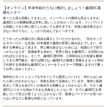
【オンライン】年末年始のうちに検討しましょう！越境EC基
礎セミナー
徐々に人流も回復してきました。インバウンドの期待も高まりますが、
越境ECとの相乗効果は非常に高いことが分かっています。インバウンド
も回復してきた時に慌てふためいても遅すぎです。外国人観光客のまだ
少ない今のうちに、しっかり仕込んでおくべきです。
どうやったら外国の方に商品を購入していただけるのか。「何をやって
もガラパゴス」な生温い日本感覚で越境の世界に踏み込んでしまい、失
敗する事例もよく見ます。同じ轍を踏まないためには、知識だけで頭で
っかちにならず、意識改革も含めた「世界と戦える越境EC」を目指さね
ければなりません。そこで、越境EC歴20年、2,000社以上の支援を蓄積
してきた専門家が、他では聞けない越境ECの基礎と実務をまるっと90分
で伝授する本格的な越境ECセミナーをウェビナーで開催しますので奮っ
てお申し込みください。
海外向けネットショップを今すぐにでも開店したいけど、何からはじめ
たら良いのかわからない、失敗を恐れて足踏みしている方、海外に販路
拡大して売上をあげたいが進め方も戦略もよくわからない方、小さく越
境ECビジネスを初めて大きな失敗をしたくない方、すでに越境ECを実
践していて売上が思うように上がらない方、最適なパートナーが見つか
らない方などに最適な内容となっています。