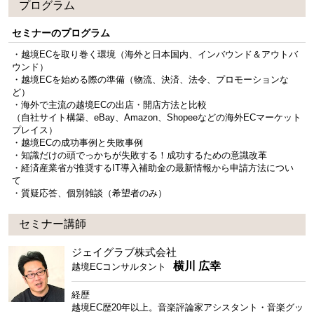
プログラム
セミナーのプログラム
・越境ECを取り巻く環境（海外と日本国内、インバウンド＆アウトバ
ウンド）
・越境ECを始める際の準備（物流、決済、法令、プロモーションな
ど）
・海外で主流の越境ECの出店・開店方法と比較
（自社サイト構築、eBay、Amazon、Shopeeなどの海外ECマーケット
プレイス）
・越境ECの成功事例と失敗事例
・知識だけの頭でっかちが失敗する！成功するための意識改革
・経済産業省が推奨するIT導入補助金の最新情報から申請方法につい
て
・質疑応答、個別雑談（希望者のみ）
セミナー講師
ジェイグラブ株式会社
横川 広幸
越境ECコンサルタント
経歴
越境EC歴20年以上。音楽評論家アシスタント・音楽グッ