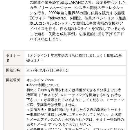
ズ関連企業を経てeBayJAPANに入社。音楽を中心とした
カテゴリーマネージャー、システム開発のディレクショ
ンを行う。2009年自ら世界86カ国に仏具を販売する越境
ECサイト「tokyotrad」を開設。仏具スペシャリスト兼越
境ECコンサルタントとして越境EC事業者様の支援やア
ドバイスを行う。自ら越境ECサイトを実践しているから
こそ知る「失敗と成功事例」を徹底的に掘り下げてアド
バイスいたします。
セミナー
【オンライン】年末年始のうちに検討しましょう！越境EC基
名
礎セミナー
開催日時
2022年12月22日 14時00分
開催場所
オンライン Zoom
■ Zoom利用について
初めて Zoom を利用される方は準備ができる５分前までに待
機画面（「ホストがこのミーティングを開始するのを お待ち
下さい」）が表示されているようにしてください。ミーティン
グID、受講番号は使用しません。
＜参加方法＞ 開始時間になりましたら各自の端末からセミナ
ー事務局がご連絡したURLにアクセスしてください。 お名前
とメールアドレスの入力を求められた方は、セミナー登録時の
氏名とメール アドレスをご入力ください。
＜必要機器＞パソコン、スマートフォン、タブレットなどとヘ