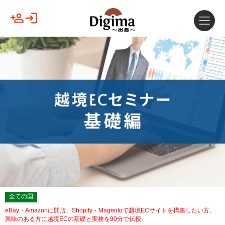
全ての国
eBay・Amazonに開店、Shopify・Magentoで越境ECサイトを構築したい方、
興味のある方に越境ECの基礎と実務を90分で伝授。