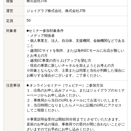
後援
株式会社JTB
運営
ジェイグラブ株式会社、株式会社JTB
50
定員
対象者
■セミナー参加対象条件
・メディア関係者
・個人事業主、法人、自治体、支援機関、金融機関などである
こと
・越境ECサイトを制作、または海外ECモールに出店が難しい
とお考えの方
・越境EC事業の売り上げアップを望む方
・現在の事業に新しいチャネルを加えようとお考えの方
※対象とならない方、士業または同業と当社が判断した場合に
お断りする場合がございます。ご了承ください。
注意事項
■ オンラインセミナー（ウェビナー）ご参加方法
１．出島のお申し込みフォーム、またはジェイグラブのセミナ
ーページからお申し込みください。
２．事務局から当日のURLをメールにてお送りいたします。
３．当日時間になりましたらメールに記載のURLにアクセス
してご視聴ください。
※事業説明会受付は開始30分前までとさせていただきます。
直前のお申込の場合、事務局での受付が間に合わないことがご
ざいますのでお早めにお申し込みください。