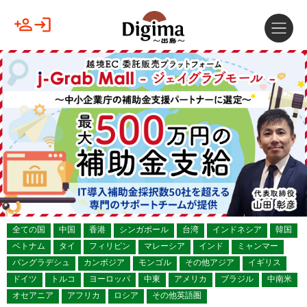
全ての国
中国
香港
シンガポール
台湾
インドネシア
韓国
ベトナム
タイ
フィリピン
マレーシア
インド
ミャンマー
バングラデシュ
カンボジア
モンゴル
その他アジア
イギリス
ドイツ
トルコ
ヨーロッパ
中東
アメリカ
ブラジル
中南米
オセアニア
アフリカ
ロシア
その他英語圏