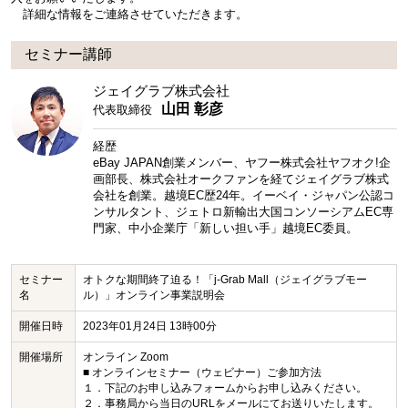
詳細な情報をご連絡させていただきます。
セミナー講師
ジェイグラブ株式会社
山田 彰彦
代表取締役
経歴
eBay JAPAN創業メンバー、ヤフー株式会社ヤフオク!企
画部長、株式会社オークファンを経てジェイグラブ株式
会社を創業。越境EC歴24年。イーベイ・ジャパン公認コ
ンサルタント、ジェトロ新輸出大国コンソーシアムEC専
門家、中小企業庁「新しい担い手」越境EC委員。
セミナー
オトクな期間終了迫る！「j-Grab Mall（ジェイグラブモー
名
ル）」オンライン事業説明会
開催日時
2023年01月24日 13時00分
開催場所
オンライン Zoom
■ オンラインセミナー（ウェビナー）ご参加方法
１．下記のお申し込みフォームからお申し込みください。
２．事務局から当日のURLをメールにてお送りいたします。