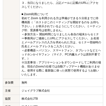
３．当日になりましたら、上記メールに記載のURLにアクセ
スしてください。
■ Zoom利用について
初めて Zoom を利用される方は準備ができる５分前までに待
機画面（「ホストがこのミーティングを開始するのを お待ち
下さい」）が表示されているようにしてください。ミーティン
グID、受講番号は使用しません。
＜参加方法＞ 開始時間になりましたら各自の端末からセミナ
ー事務局がご連絡したURLにアクセスしてください。 お名前
とメールアドレスの入力を求められた方は、セミナー登録時の
氏名とメール アドレスをご入力ください。
＜必要機器＞パソコン、スマートフォン、タブレットなどとヘ
ッドホンかイヤフォン （マイク、PC内臓カメラは原則不要で
す。）
※注意事項：アプリケーションをダウンロードしてご利用の場
合、現在のZoomの仕様では自動アップデート機能がありませ
ん。使用する際に 最新版に保った状態で使用するようお願い
いたします。
参加費
無料
主催
ジェイグラブ株式会社
協賛
株式会社JTB