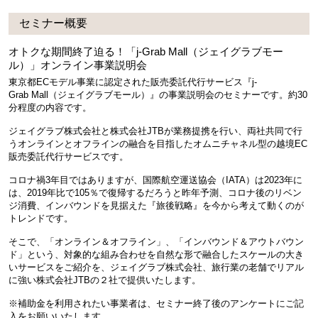
セミナー概要
オトクな期間終了迫る！「j-Grab Mall（ジェイグラブモー
ル）」オンライン事業説明会
東京都ECモデル事業に認定された販売委託代行サービス『j-
Grab Mall（ジェイグラブモール）』の事業説明会のセミナーです。約30
分程度の内容です。
ジェイグラブ株式会社と株式会社JTBが業務提携を行い、両社共同で行
うオンラインとオフラインの融合を目指したオムニチャネル型の越境EC
販売委託代行サービスです。
コロナ禍3年目ではありますが、国際航空運送協会（IATA）は2023年に
は、2019年比で105％で復帰するだろうと昨年予測、コロナ後のリベン
ジ消費、インバウンドを見据えた『旅後戦略』を今から考えて動くのが
トレンドです。
そこで、「オンライン＆オフライン」、「インバウンド＆アウトバウン
ド」という、対象的な組み合わせを自然な形で融合したスケールの大き
いサービスをご紹介を、ジェイグラブ株式会社、旅行業の老舗でリアル
に強い株式会社JTBの２社で提供いたします。
※補助金を利用されたい事業者は、セミナー終了後のアンケートにご記
入をお願いいたします。