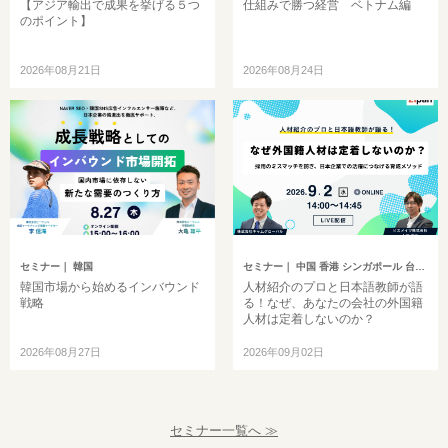
【アジア輸出で成果を挙げる５つ
仕組みで勝つ経営 ベトナム編
のポイント】
2026年08月21日
2026年08月24日
セミナー
｜ 韓国
セミナー
｜ 中国 香港 シンガポール 台湾 インドネシア 韓国 ベトナム タイ フィリピン マレーシア インド ミャンマー バングラデシュ カンボジア モンゴル その他アジア イギリス ドイツ トルコ ヨーロッパ 中東 アメリカ ブラジル 中南米 オセアニア アフリカ ロシア その他英語圏
韓国市場から始めるインバウンド
人材紹介のプロと日本語教師が語
戦略
る！なぜ、あなたの会社の外国籍
人材は定着しないのか？
2026年08月27日
2026年09月02日
セミナー一覧へ ≫