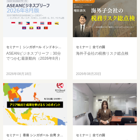
セミナー
｜ シンガポール インドネシア ベトナム タイ フィリピン マレーシア ミャンマー カンボジア その他アジア
セミナー
｜ 全ての国
ASEANビジネスブリーフ：30分
海外子会社の税務リスク総点検
でつかむ最新動向（2026年8月）
2026年08月18日
2026年08月20日
セミナー
｜ 香港 シンガポール 台湾 タイ マレーシア
セミナー
｜ 全ての国