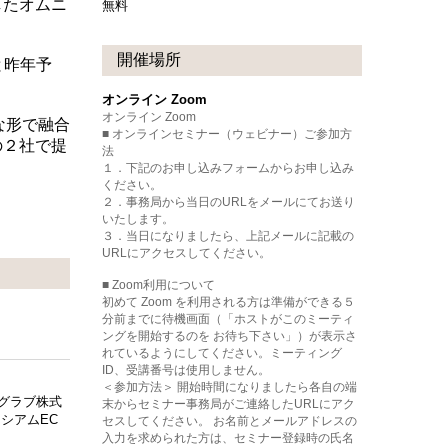
したオムニ
無料
開催場所
と昨年予
オンライン Zoom
オンライン Zoom
な形で融合
■ オンラインセミナー（ウェビナー）ご参加方
の２社で提
法
１．下記のお申し込みフォームからお申し込み
ください。
２．事務局から当日のURLをメールにてお送り
いたします。
３．当日になりましたら、上記メールに記載の
URLにアクセスしてください。
■ Zoom利用について
初めて Zoom を利用される方は準備ができる５
分前までに待機画面（「ホストがこのミーティ
ングを開始するのを お待ち下さい」）が表示さ
れているようにしてください。ミーティング
ID、受講番号は使用しません。
＜参加方法＞ 開始時間になりましたら各自の端
イグラブ株式
末からセミナー事務局がご連絡したURLにアク
シアムEC
セスしてください。 お名前とメールアドレスの
入力を求められた方は、セミナー登録時の氏名