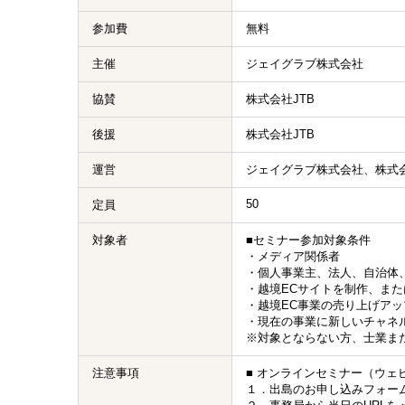
参加費
無料
主催
ジェイグラブ株式会社
協賛
株式会社JTB
後援
株式会社JTB
運営
ジェイグラブ株式会社、株式会
50
定員
対象者
■セミナー参加対象条件
・メディア関係者
・個人事業主、法人、自治体
・越境ECサイトを制作、また
・越境EC事業の売り上げア
・現在の事業に新しいチャネ
※対象とならない方、士業ま
注意事項
■ オンラインセミナー（ウェ
１．出島のお申し込みフォー