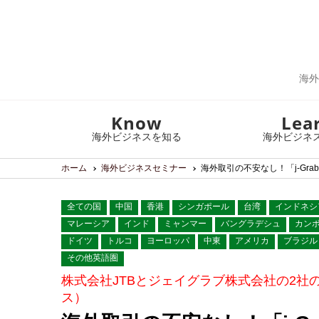
海外
Know
Lea
海外ビジネスを知る
海外ビジネ
ホーム
海外ビジネスセミナー
海外取引の不安なし！「j-Gra
全ての国
中国
香港
シンガポール
台湾
インドネシ
マレーシア
インド
ミャンマー
バングラデシュ
カン
ドイツ
トルコ
ヨーロッパ
中東
アメリカ
ブラジル
その他英語圏
株式会社JTBとジェイグラブ株式会社の2社
ス）