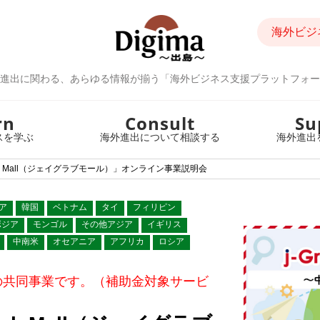
海外ビジ
進出に関わる、あらゆる情報が揃う「海外ビジネス支援プラットフォー
rn
Consult
Su
スを学ぶ
海外進出について相談する
海外進出
b Mall（ジェイグラブモール）」オンライン事業説明会
ア
韓国
ベトナム
タイ
フィリピン
ボジア
モンゴル
その他アジア
イギリス
中南米
オセアニア
アフリカ
ロシア
の共同事業です。（補助金対象サービ