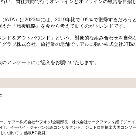
を行い、両社共同で行うオンラインとオフラインの融合を目指
ATA）は2023年には、2019年比で105％で復帰するだろう
据えた『旅後戦略』を今から考えて動くのがトレンドです。
ウンド＆アウトバウンド」という、対象的な組み合わせを自然
グラブ株式会社、旅行業の老舗でリアルに強い株式会社JTB
後のアンケートにご記入をお願いいたします。
社
彦
業メンバー、ヤフー株式会社ヤフオク!企画部長、株式会社オークファンを経てジェ
24年。イーベイ・ジャパン公認コンサルタント、ジェトロ新輸出大国コンソー
しい担い手」越境EC委員。