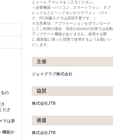
とメール アドレスをご入力ください。
＜必要機器＞パソコン、スマートフォン、タブ
レットなどとヘッドホンかイヤフォン （マイ
ク、PC内臓カメラは原則不要です。）
※注意事項：アプリケーションをダウンロード
してご利用の場合、現在のZoomの仕様では自動
アップデート機能がありません。使用する際
に 最新版に保った状態で使用するようお願いい
たします。
主催
ジェイグラブ株式会社
協賛
するの
株式会社JTB
ださ
くださ
後援
メラは原
ト機能が
株式会社JTB