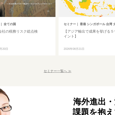
｜ 全ての国
セミナー
｜ 香港 シンガポール 台湾 タイ マ
会社の税務リスク総点検
【アジア輸出で成果を挙げる５
イント】
8月20日
2026年08月21日
セミナー一覧へ ≫
海外進出・
課題を抱え