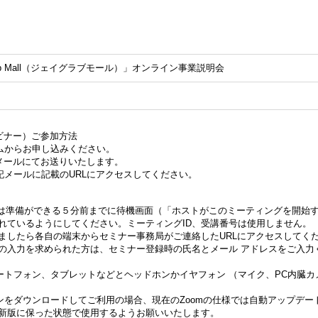
ab Mall（ジェイグラブモール）」オンライン事業説明会
ビナー）ご参加方法
ムからお申し込みください。
メールにてお送りいたします。
記メールに記載のURLにアクセスしてください。
る方は準備ができる５分前までに待機画面（「ホストがこのミーティングを開始
れているようにしてください。ミーティングID、受講番号は使用しません。
ましたら各自の端末からセミナー事務局がご連絡したURLにアクセスしてく
スの入力を求められた方は、セミナー登録時の氏名とメール アドレスをご入力
ートフォン、タブレットなどとヘッドホンかイヤフォン （マイク、PC内臓カ
ンをダウンロードしてご利用の場合、現在のZoomの仕様では自動アップデー
最新版に保った状態で使用するようお願いいたします。