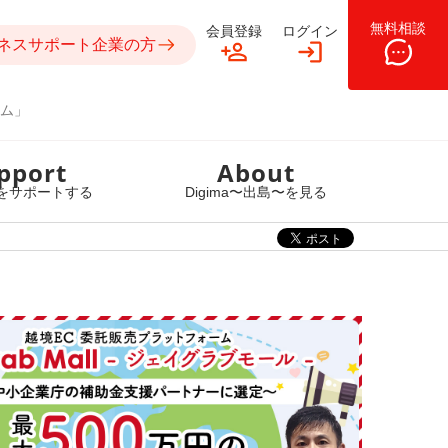
無料相談
会員登録
ログイン
ネスサポート企業の方
ム」
pport
About
をサポートする
Digima〜出島〜を見る