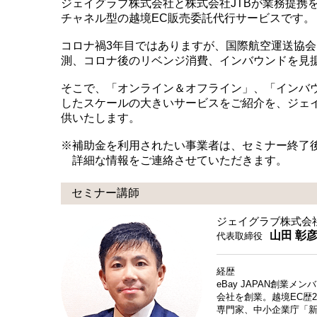
ジェイグラブ株式会社と株式会社JTBが業務提携
チャネル型の越境EC販売委託代行サービスです。
コロナ禍3年目ではありますが、国際航空運送協会（I
測、コロナ後のリベンジ消費、インバウンドを見
そこで、「オンライン＆オフライン」、「インバ
したスケールの大きいサービスをご紹介を、ジェイ
供いたします。
※補助金を利用されたい事業者は、セミナー終了
詳細な情報をご連絡させていただきます。
セミナー講師
ジェイグラブ株式会
山田 彰
代表取締役
経歴
eBay JAPAN創
会社を創業。越境EC歴
専門家、中小企業庁「新