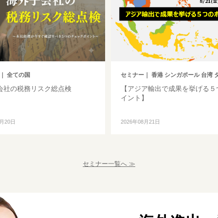
｜ 全ての国
セミナー
｜ 香港 シンガポール 台湾 タイ マ
会社の税務リスク総点検
【アジア輸出で成果を挙げる５
イント】
8月20日
2026年08月21日
セミナー一覧へ ≫