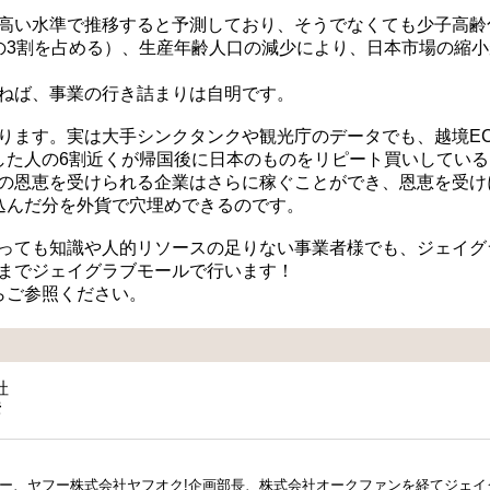
は高い水準で推移すると予測しており、そうでなくても少子高齢
の3割を占める）、生産年齢人口の減少により、日本市場の縮小
たねば、事業の行き詰まりは自明です。
ります。実は大手シンクタンクや観光庁のデータでも、越境E
した人の6割近くが帰国後に日本のものをリピート買いしている
ドの恩恵を受けられる企業はさらに稼ぐことができ、恩恵を受け
込んだ分を外貨で穴埋めできるのです。
あっても知識や人的リソースの足りない事業者様でも、ジェイグ
略までジェイグラブモールで行います！
らご参照ください。
社
彦
業メンバー、ヤフー株式会社ヤフオク!企画部長、株式会社オークファンを経てジェ