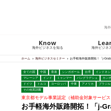
海外
Know
Lea
海外ビジネスを知る
海外ビジネ
ホーム
海外ビジネスセミナー
お手軽海外販路開拓！「j-Gra
全ての国
中国
香港
シンガポール
台湾
インドネシ
マレーシア
インド
ミャンマー
バングラデシュ
カン
ドイツ
トルコ
ヨーロッパ
中東
アメリカ
ブラジル
その他英語圏
東京都モデル事業認定（補助金対象サービス
お手軽海外販路開拓！「j-Gr