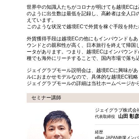
世界中の知識人たちがコロナが明けても越境EC
のように出生数は最低を記録し、高齢者は全人口
えています。
このような状況で越境ECで外貨を稼ぐ手段を持
外貨獲得手段は越境ECの他にもインバウンドもあ
ウンドとの親和性が高く、日本旅行を終えて帰国
ータがあります。つまり、越境ECはインバウン
種でも海外にリーチすることで、国内市場で落ち
ジェイグラブモール説明会は、越境ECに興味が
ルにおまかせモデルなので、具体的な越境EC戦
ジェイグラブモールの詳細は当社ホームページか
セミナー講師
ジェイグラブ株式会
山田 彰
代表取締役
経歴
eBay JAPAN創