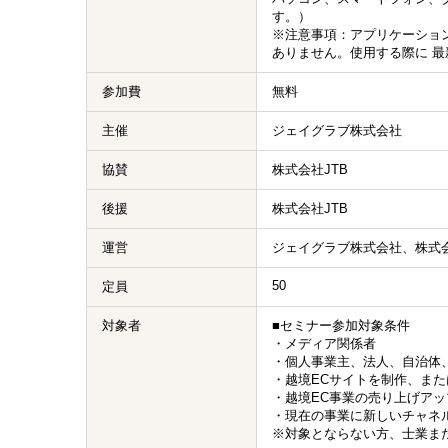
す。）
※注意事項：アプリケーショ
ありません。使用する際に 
参加費
無料
主催
ジェイグラブ株式会社
協賛
株式会社JTB
後援
株式会社JTB
運営
ジェイグラブ株式会社、株式会
50
定員
対象者
■セミナー参加対象条件
・メディア関係者
・個人事業主、法人、自治体
・越境ECサイトを制作、また
・越境EC事業の売り上げア
・現在の事業に新しいチャネ
※対象とならない方、士業ま