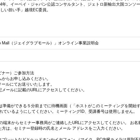
24年。イーベイ・ジャパン公認コンサルタント、ジェトロ新輸出大国コンソー
しい担い手」越境EC委員。
ab Mall（ジェイグラブモール）」オンライン事業説明会
ビナー）ご参加方法
ムからお申し込みください。
メールにてお送りいたします。
記メールに記載のURLにアクセスしてください。
る方は準備ができる５分前までに待機画面（「ホストがこのミーティングを開始
れているようにしてください。ミーティングID、受講番号は使用しません。
の端末からセミナー事務局がご連絡したURLにアクセスしてください。 お名
た方は、セミナー登録時の氏名とメール アドレスをご入力ください。
タブレットなどとヘッドホンかイヤフォン （マイク、PC内臓カメラは原則不