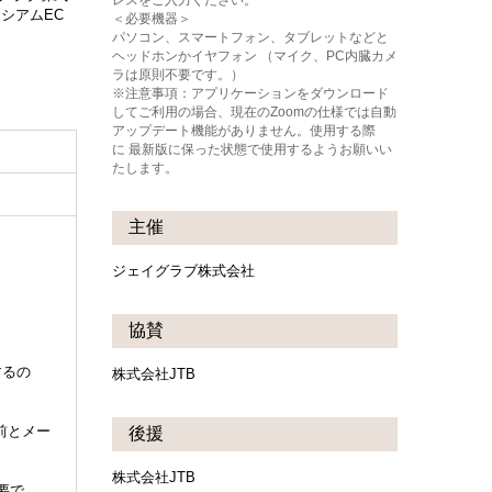
レスをご入力ください。
シアムEC
＜必要機器＞
パソコン、スマートフォン、タブレットなどと
ヘッドホンかイヤフォン （マイク、PC内臓カメ
ラは原則不要です。）
※注意事項：アプリケーションをダウンロード
してご利用の場合、現在のZoomの仕様では自動
アップデート機能がありません。使用する際
に 最新版に保った状態で使用するようお願いい
たします。
主催
ジェイグラブ株式会社
協賛
するの
株式会社JTB
前とメー
後援
株式会社JTB
要で