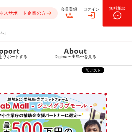
無料相談
会員登録
ログイン
ネスサポート企業の方
ム」
pport
About
をサポートする
Digima〜出島〜を見る