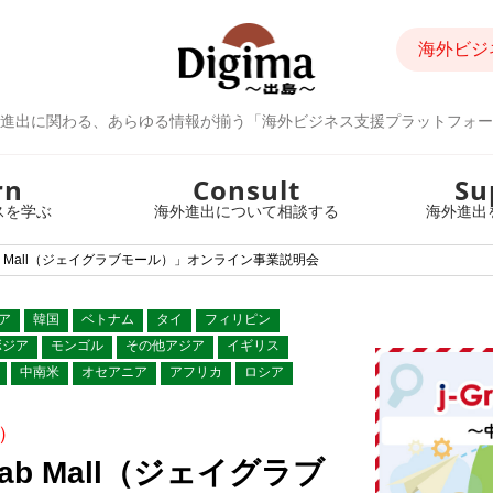
海外ビジ
進出に関わる、あらゆる情報が揃う「海外ビジネス支援プラットフォー
rn
Consult
Su
スを学ぶ
海外進出について相談する
海外進出
b Mall（ジェイグラブモール）」オンライン事業説明会
ア
韓国
ベトナム
タイ
フィリピン
ボジア
モンゴル
その他アジア
イギリス
中南米
オセアニア
アフリカ
ロシア
）
ab Mall（ジェイグラブ