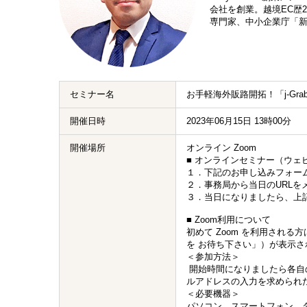
会社を創業。越境EC歴
専門家、中小企業庁「新
セミナー名
お手軽海外販路開拓！「j-Gr
開催日時
2023年06月15日 13時00分
開催場所
オンライン Zoom
■ オンラインセミナー（ウェ
１．下記のお申し込みフォー
２．事務局から当日のURLを
３．当日になりましたら、上
■ Zoom利用について
初めて Zoom を利用され
を お待ち下さい」）が表示さ
＜参加方法＞
開始時間になりましたら各自
ルアドレスの入力を求められ
＜必要機器＞
パソコン、スマートフォン、