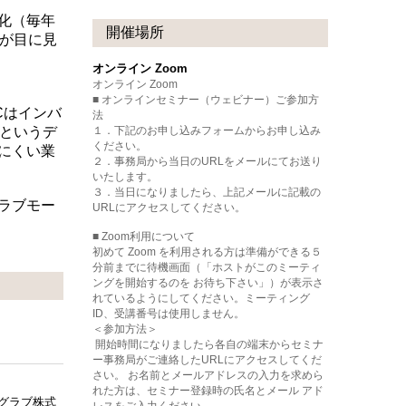
化（毎年
開催場所
が目に見
オンライン Zoom
オンライン Zoom
■ オンラインセミナー（ウェビナー）ご参加方
Cはインバ
法
というデ
１．下記のお申し込みフォームからお申し込み
ください。
にくい業
２．事務局から当日のURLをメールにてお送り
いたします。
３．当日になりましたら、上記メールに記載の
ラブモー
URLにアクセスしてください。
■ Zoom利用について
初めて Zoom を利用される方は準備ができる５
分前までに待機画面（「ホストがこのミーティ
ングを開始するのを お待ち下さい」）が表示さ
れているようにしてください。ミーティング
ID、受講番号は使用しません。
＜参加方法＞
開始時間になりましたら各自の端末からセミナ
ー事務局がご連絡したURLにアクセスしてくだ
さい。 お名前とメールアドレスの入力を求めら
れた方は、セミナー登録時の氏名とメール アド
イグラブ株式