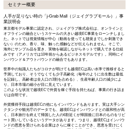
セミナー概要
人手が足りない時の「j-Grab Mall（ジェイグラブモール）」事
業説明会
東京都モデル事業に認定され、ジェイグラブ株式会社は、オンラインと
オフラインの融合というスケールの大きい越境EC事業をローンチしまし
た。ネットでは視覚情報が中心（動画を使っても聴覚までしか刺激でき
ない）のため、香り、味、触った感触などが伝えられません。そこで、
海外にサンプル品を置き、実物を確認しながらネットで購入できる仕組
みです（アメリカでは10年前からあるビジネスモデルです）。同時にイ
ンバウンド＆アウトバウンドの融合でもあります。
世界中の知識人たちがコロナが明けても越境ECは高い水準で推移すると
予測しており、そうでなくても少子高齢化（毎年のように出生数は最低
を記録し、高齢者は全人口の3割を占める）、生産年齢人口の減少によ
り、日本市場の縮小が目に見えています。
このような状況で越境ECで外貨を稼ぐ手段を持たねば、事業の行き詰ま
りは自明です。
外貨獲得手段は越境ECの他にもインバウンドもあります。実は大手シン
クタンクや観光庁のデータでも、越境ECはインバウンドとの親和性が高
く、日本旅行を終えて帰国した人の6割近くが帰国後に日本のものをリピ
ート買いしているというデータがあります。つまり、越境ECはインバウ
ンドの恩恵を受けられる企業はさらに稼ぐことができ、恩恵を受けにく