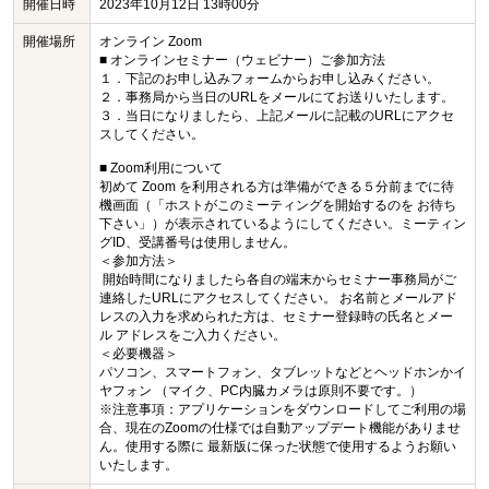
開催日時
2023年10月12日 13時00分
開催場所
オンライン Zoom
■ オンラインセミナー（ウェビナー）ご参加方法
１．下記のお申し込みフォームからお申し込みください。
２．事務局から当日のURLをメールにてお送りいたします。
３．当日になりましたら、上記メールに記載のURLにアクセ
スしてください。
■ Zoom利用について
初めて Zoom を利用される方は準備ができる５分前までに待
機画面（「ホストがこのミーティングを開始するのを お待ち
下さい」）が表示されているようにしてください。ミーティン
グID、受講番号は使用しません。
＜参加方法＞
開始時間になりましたら各自の端末からセミナー事務局がご
連絡したURLにアクセスしてください。 お名前とメールアド
レスの入力を求められた方は、セミナー登録時の氏名とメー
ル アドレスをご入力ください。
＜必要機器＞
パソコン、スマートフォン、タブレットなどとヘッドホンかイ
ヤフォン （マイク、PC内臓カメラは原則不要です。）
※注意事項：アプリケーションをダウンロードしてご利用の場
合、現在のZoomの仕様では自動アップデート機能がありませ
ん。使用する際に 最新版に保った状態で使用するようお願い
いたします。