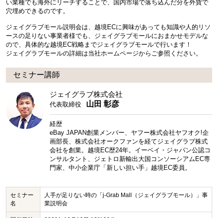
い業種でも海外にリーチすることで、国内市場で落ち込んだ分を外貨で
穴埋めできるのです。
ジェイグラブモール説明会は、越境ECに興味があっても知識や人的リソ
ースの足りない事業者様でも、ジェイグラブモールにおまかせモデルな
ので、具体的な越境EC戦略までジェイグラブモールで行います！
ジェイグラブモールの詳細は当社ホームページからご参照ください。
セミナー講師
ジェイグラブ株式会社
山田 彰彦
代表取締役
経歴
eBay JAPAN創業メンバー、ヤフー株式会社ヤフオク!企
画部長、株式会社オークファンを経てジェイグラブ株式
会社を創業。越境EC歴24年。イーベイ・ジャパン公認コ
ンサルタント、ジェトロ新輸出大国コンソーシアムEC専
門家、中小企業庁「新しい担い手」越境EC委員。
セミナー
人手が足りない時の「j-Grab Mall（ジェイグラブモール）」事
名
業説明会