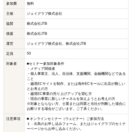
参加費
無料
主催
ジェイグラブ株式会社
協賛
株式会社JTB
後援
株式会社JTB
運営
ジェイグラブ株式会社、株式会社JTB
50
定員
対象者
■セミナー参加対象条件
・メディア関係者
・個人事業主、法人、自治体、支援機関、金融機関などである
こと
・越境ECサイトを制作、または海外ECモールに出店が難しい
とお考えの方
・越境EC事業の売り上げアップを望む方
・現在の事業に新しいチャネルを加えようとお考えの方
※対象とならない方、士業または同業と当社が判断した場合に
お断りする場合がございます。ご了承ください。
注意事項
■ オンラインセミナー（ウェビナー）ご参加方法
１．出島のお申し込みフォーム、またはジェイグラブのセミナ
ーページからお申し込みください。