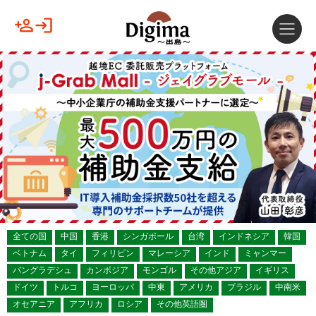
全ての国
中国
香港
シンガポール
台湾
インドネシア
韓国
ベトナム
タイ
フィリピン
マレーシア
インド
ミャンマー
バングラデシュ
カンボジア
モンゴル
その他アジア
イギリス
ドイツ
トルコ
ヨーロッパ
中東
アメリカ
ブラジル
中南米
オセアニア
アフリカ
ロシア
その他英語圏