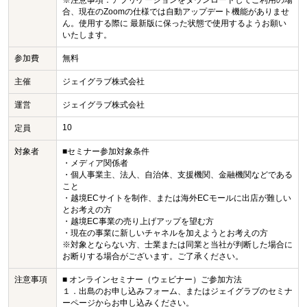
合、現在のZoomの仕様では自動アップデート機能がありませ
ん。使用する際に 最新版に保った状態で使用するようお願い
いたします。
参加費
無料
主催
ジェイグラブ株式会社
運営
ジェイグラブ株式会社
10
定員
対象者
■セミナー参加対象条件
・メディア関係者
・個人事業主、法人、自治体、支援機関、金融機関などである
こと
・越境ECサイトを制作、または海外ECモールに出店が難しい
とお考えの方
・越境EC事業の売り上げアップを望む方
・現在の事業に新しいチャネルを加えようとお考えの方
※対象とならない方、士業または同業と当社が判断した場合に
お断りする場合がございます。ご了承ください。
注意事項
■ オンラインセミナー（ウェビナー）ご参加方法
１．出島のお申し込みフォーム、またはジェイグラブのセミナ
ーページからお申し込みください。