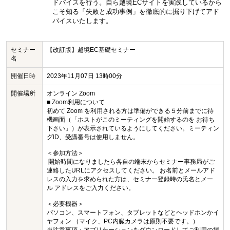
ドバイスを行う。自ら越境ECサイトを実践しているから
こそ知る「失敗と成功事例」を徹底的に掘り下げてアド
バイスいたします。
セミナー
【改訂版】越境EC基礎セミナー
名
開催日時
2023年11月07日 13時00分
開催場所
オンライン Zoom
■ Zoom利用について
初めて Zoom を利用される方は準備ができる５分前までに待
機画面（「ホストがこのミーティングを開始するのを お待ち
下さい」）が表示されているようにしてください。ミーティン
グID、受講番号は使用しません。
＜参加方法＞
開始時間になりましたら各自の端末からセミナー事務局がご
連絡したURLにアクセスしてください。 お名前とメールアド
レスの入力を求められた方は、セミナー登録時の氏名とメー
ル アドレスをご入力ください。
＜必要機器＞
パソコン、スマートフォン、タブレットなどとヘッドホンかイ
ヤフォン （マイク、PC内臓カメラは原則不要です。）
※注意事項：アプリケーションをダウンロードしてご利用の場