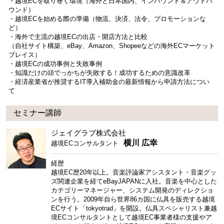
・越境ECを取り巻く環境（海外と日本国内、インバウンド＆アウトバ
ウンド）
・越境ECを始める際の準備（物流、決済、法令、プロモーションな
ど）
・海外で主流の越境ECの出店・開店方法と比較
（自社サイト構築、eBay、Amazon、Shopeeなどの海外ECマーケット
プレイス）
・越境ECの成功事例と失敗事例
・知識だけの頭でっかちが失敗する！成功するための意識改革
・経済産業省が推奨するIT導入補助金の最新情報から申請方法につい
て
セミナー講師
ジェイグラブ株式会社
横川 広幸
越境ECコンサルタント
経歴
越境EC歴20年以上。音楽評論家アシスタント・音楽グッ
ズ関連企業を経てeBayJAPANに入社。音楽を中心とした
カテゴリーマネージャー、システム開発のディレクショ
ンを行う。2009年自ら世界86カ国に仏具を販売する越境
ECサイト「tokyotrad」を開設。仏具スペシャリスト兼越
境ECコンサルタントとして越境EC事業者様の支援やア