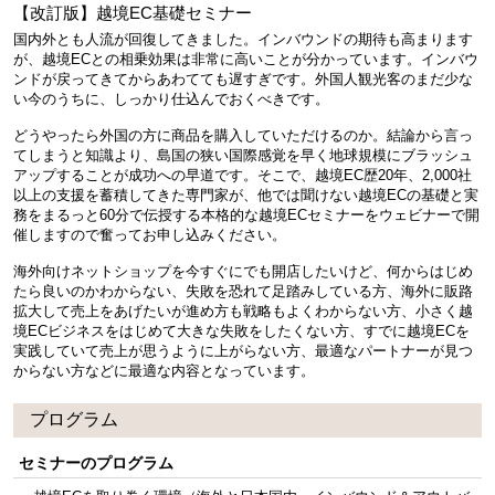
【改訂版】越境EC基礎セミナー
国内外とも人流が回復してきました。インバウンドの期待も高まります
が、越境ECとの相乗効果は非常に高いことが分かっています。インバウ
ンドが戻ってきてからあわてても遅すぎです。外国人観光客のまだ少な
い今のうちに、しっかり仕込んでおくべきです。
どうやったら外国の方に商品を購入していただけるのか。結論から言っ
てしまうと知識より、島国の狭い国際感覚を早く地球規模にブラッシュ
アップすることが成功への早道です。そこで、越境EC歴20年、2,000社
以上の支援を蓄積してきた専門家が、他では聞けない越境ECの基礎と実
務をまるっと60分で伝授する本格的な越境ECセミナーをウェビナーで開
催しますので奮ってお申し込みください。
海外向けネットショップを今すぐにでも開店したいけど、何からはじめ
たら良いのかわからない、失敗を恐れて足踏みしている方、海外に販路
拡大して売上をあげたいが進め方も戦略もよくわからない方、小さく越
境ECビジネスをはじめて大きな失敗をしたくない方、すでに越境ECを
実践していて売上が思うように上がらない方、最適なパートナーが見つ
からない方などに最適な内容となっています。
プログラム
セミナーのプログラム