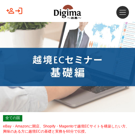
全ての国
eBay・Amazonに開店、Shopify・Magentoで越境ECサイトを構築したい方、
興味のある方に越境ECの基礎と実務を60分で伝授。