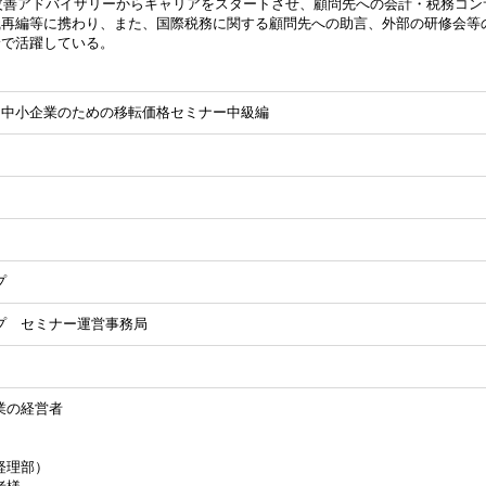
務改善アドバイザリーからキャリアをスタートさせ、顧問先への会計・税務コン
織再編等に携わり、また、国際税務に関する顧問先への助言、外部の研修会等
野で活躍している。
ー】中小企業のための移転価格セミナー中級編
プ
プ セミナー運営事務局
業の経営者
経理部）