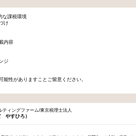
的な課税環境
づけ
載内容
ンジ
可能性がありますことご留意ください。
ルティングファーム/東京税理士法人
だ やすひろ）