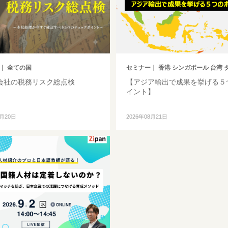
｜ 全ての国
セミナー
｜ 香港 シンガポール 台湾 タイ マ
会社の税務リスク総点検
【アジア輸出で成果を挙げる５
イント】
8月20日
2026年08月21日