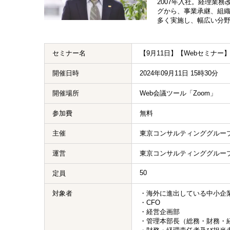
2007年入社。経理業
グから、事業承継、組
多く実施し、幅広い分
セミナー名
【9月11日】【Webセミナ
開催日時
2024年09月11日 15時30分
開催場所
Web会議ツール「Zoom」
参加費
無料
主催
東京コンサルティンググルー
運営
東京コンサルティンググルー
50
定員
対象者
・海外に進出している中小企
・CFO
・経営企画部
・管理本部長（総務・財務・