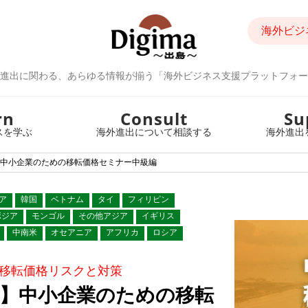
海外ビジ
進出に関わる、あらゆる情報が揃う「海外ビジネス支援プラットフォー
rn
Consult
Su
スを学ぶ
海外進出について相談する
海外進出
ー】中小企業のための移転価格セミナー中級編
ア
韓国
ベトナム
タイ
フィリピン
ボジア
モンゴル
その他アジア
イギリス
中南米
オセアニア
アフリカ
ロシア
移転価格リスクと対策
ナー】中小企業のための移転