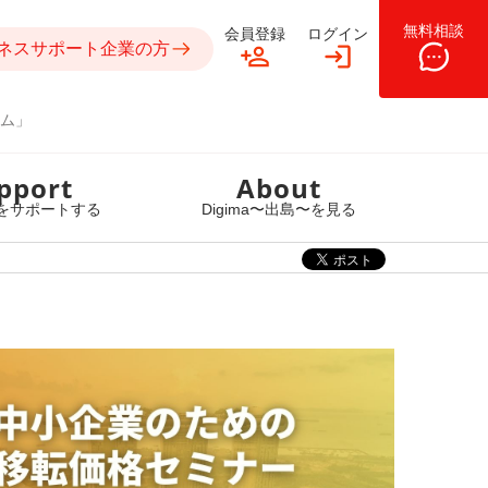
無料相談
会員登録
ログイン
ネスサポート企業の方
ム」
pport
About
をサポートする
Digima〜出島〜を見る