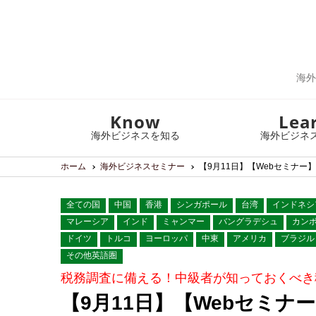
海外
Know
Lea
海外ビジネスを知る
海外ビジネ
ホーム
海外ビジネスセミナー
【9月11日】【Webセミナ
全ての国
中国
香港
シンガポール
台湾
インドネシ
マレーシア
インド
ミャンマー
バングラデシュ
カン
ドイツ
トルコ
ヨーロッパ
中東
アメリカ
ブラジル
その他英語圏
税務調査に備える！中級者が知っておくべき
【9月11日】【Webセミ