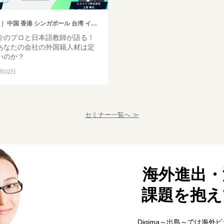
 中国 香港 シンガポール 台湾 インドネシア 韓国 ベトナム タイ フィリピン マレーシア インド ミャンマー バングラデシュ カンボジア モンゴル その他アジア イギリス ドイツ トルコ ヨーロッパ 中東 アメリカ ブラジル 中南米 オセアニア アフリカ ロシア その他英語圏
介のプロと日本語教師が語る！
あなたの会社の外国籍人材は定
いのか？
9月02日
セミナー一覧へ ≫
海外進出・
課題を抱え
Digima～出島～では海