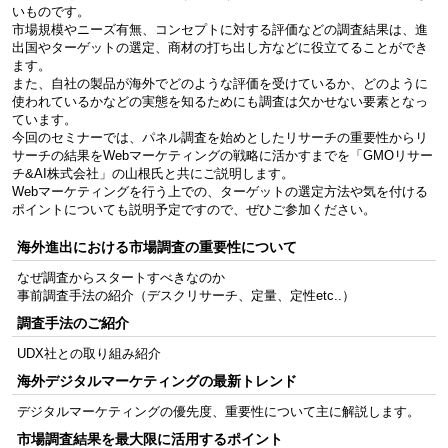
いものです。
市場規模やニーズ有無、コンセプトに対する評価などの調査結果は、進
出国やターゲットの選定、商材の打ち出し方などに役立てることができ
ます。
また、自社の製品が海外でどのような評価を受けているか、どのように
使われているかなどの実態を知るためにも調査は欠かせない要素となっ
ています。
今回のセミナーでは、パネル調査を始めとしたリサーチの重要性からリ
サーチの結果をWebマーケティングの戦略に活かすまでを「GMOリサー
チ&AI株式会社」の山根氏と共にご説明します。
Webマーケティングを行う上での、ターゲットの選定方法や気を付ける
ポイントについても説明予定ですので、ぜひご参加ください。
海外進出における市場調査の重要性について
なぜ調査からスタートすべきなのか
事前調査手法の紹介（デスクリサーチ、定量、定性etc..）
調査手法のご紹介
UDX社との取り組み紹介
海外デジタルマーケティングの最新トレンド
デジタルマーケティングの優先度、重要性について主に解説します。
市場調査結果を最大限に活用するポイント