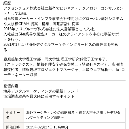
経歴
アクセンチュア株式会社に新卒でビジネス・テクノロジーコンサルタン
トとして就職。
日系製造メーカー・インフラ事業会社様向けにグローバル基幹システム
や大規模CRMの提案・構築、運用設計に従事。
2016年よりプルーヴ株式会社に法人営業職として入社。
入社後はSIer業界や製造メーカー様のクライアントを中心に事業サポー
トを行う。
2021年1月より海外デジタルマーケティングサービスの責任者を務め
る。
慶應義塾大学理工学部・同大学院 理工学研究科電子工学修了。
ITストラテジスト、情報処理安全確保支援士（登録セキスペ）、応用情
報技術者、情報処理プロジェクトマネージャ、上級ウェブ解析士、IoTコ
ーディネーター取得。
登壇内容
海外デジタルマーケティングの最新トレンド
市場調査結果を最大限に活用するポイント
セミナー
海外マーケティングの戦略思考 ～顧客の声を活用したデジタ
名
ルマーケティング戦略～
開催日時
2025年02月27日 13時00分