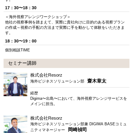
17：30〜18：30
＜海外視察アレンジワークショップ＞
他社の視察事例を踏まえて、実際に貴社向けに目的のある視察プラン
の作成～視察の手配の方法まで実際に手を動かして体験をいただきま
す。
18：30〜19：00
個別相談TIME
セミナー講師
株式会社Resorz
齋木章太
海外ビジネスソリューション部
経歴
Digima〜出島〜において、海外視察アレンジサービスを
メインに担当。
株式会社Resorz
海外ビジネスソリューション部兼 DIGIMA BASEコミュ
岡崎禎司
ニティマネージャー