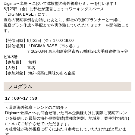
Digima〜出島〜において体験型の海外視察セミナーを行います！
8月23日（金）に弊社が運営しますコワーキングスペース
「DIGIMA BASE」にて、
直近の視察事例をお話したあとに、弊社の視察プランナーと一緒に、
視察プラン作成〜手配までを実体験していただくセミナーを開催致しま
す。
【開催日時】8月23日（金）17:00-19:00
【開催場所】「DIGIMA BASE（市ヶ谷）」
〒162-0844 東京都新宿区市谷八幡町2-1大手町建物市ヶ谷
ビル3階
【参加費】 無料
【人数】 10名
【参加対象】 海外視察に興味のある企業
プログラム
17：00〜17：30
＜最新海外視察トレンドのご紹介＞
Digima〜出島〜へお問合せ頂いた日本企業様向けに実際に視察アレン
ジを提供した最新の海外視察実績(業種業態別、地域別、案件別で紹介)
についてご紹介させていただきます。
今後貴社が海外視察に行くにあたり参考にしていただければと思いま
す。