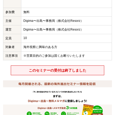
参加費
無料
主催
Digima〜出島〜事務局（株式会社Resorz）
運営
Digima〜出島〜事務局（株式会社Resorz）
10
定員
対象者
海外視察に興味のある方
注意事項
※営業目的のご参加は固くお断りいたします
このセミナーの受付は終了しました