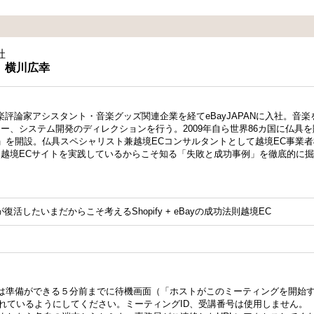
社
横川広幸
楽評論家アシスタント・音楽グッズ関連企業を経てeBayJAPANに入社。音
ー、システム開発のディレクションを行う。2009年自ら世界86カ国に仏具
trad」を開設。仏具スペシャリスト兼越境ECコンサルタントとして越境EC事業
越境ECサイトを実践しているからこそ知る「失敗と成功事例」を徹底的に
活したいまだからこそ考えるShopify + eBayの成功法則越境EC
る方は準備ができる５分前までに待機画面（「ホストがこのミーティングを開始
れているようにしてください。ミーティングID、受講番号は使用しません。