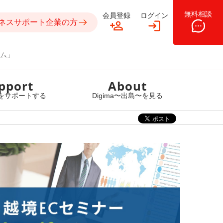
無料相談
会員登録
ログイン
ネスサポート企業の方
ム」
pport
About
をサポートする
Digima〜出島〜を見る