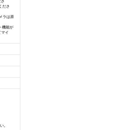
ださ
くださ
メラは原
ト機能が
てマイ
い。