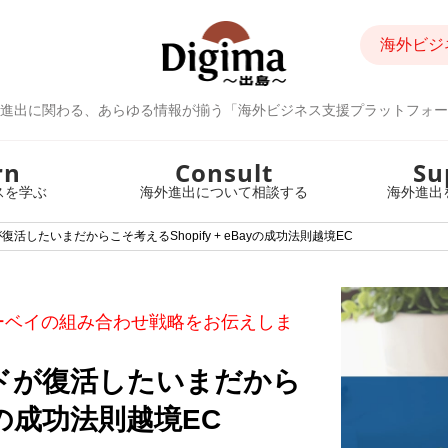
海外ビジ
進出に関わる、あらゆる情報が揃う「海外ビジネス支援プラットフォー
rn
Consult
Su
スを学ぶ
海外進出について相談する
海外進出
したいまだからこそ考えるShopify + eBayの成功法則越境EC
ーベイの組み合わせ戦略をお伝えしま
ドが復活したいまだから
ayの成功法則越境EC