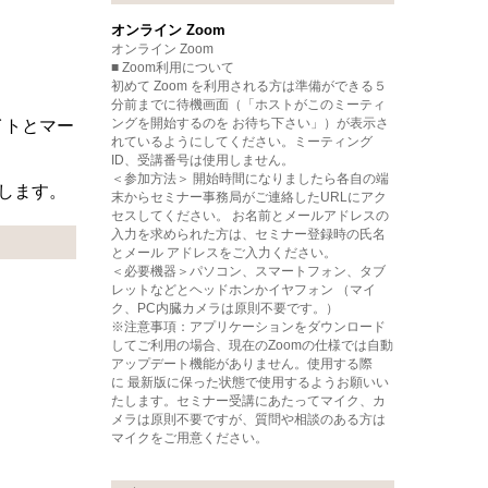
オンライン Zoom
オンライン Zoom
。
■ Zoom利用について
初めて Zoom を利用される方は準備ができる５
分前までに待機画面（「ホストがこのミーティ
ングを開始するのを お待ち下さい」）が表示さ
イトとマー
れているようにしてください。ミーティング
ID、受講番号は使用しません。
＜参加方法＞ 開始時間になりましたら各自の端
します。
末からセミナー事務局がご連絡したURLにアク
セスしてください。 お名前とメールアドレスの
入力を求められた方は、セミナー登録時の氏名
とメール アドレスをご入力ください。
＜必要機器＞パソコン、スマートフォン、タブ
レットなどとヘッドホンかイヤフォン （マイ
ク、PC内臓カメラは原則不要です。）
※注意事項：アプリケーションをダウンロード
してご利用の場合、現在のZoomの仕様では自動
アップデート機能がありません。使用する際
に 最新版に保った状態で使用するようお願いい
たします。セミナー受講にあたってマイク、カ
メラは原則不要ですが、質問や相談のある方は
マイクをご用意ください。