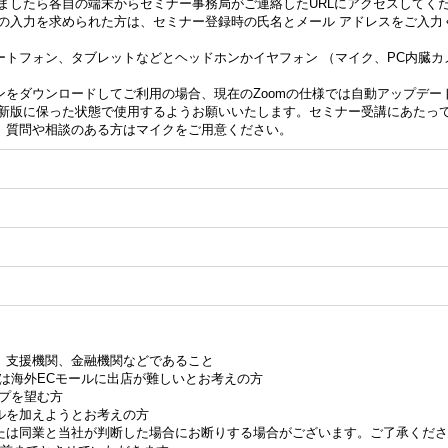
ましたら各自の端末からセミナー事務局がご連絡したURLにアクセスしてく
スの入力を求められた方は、セミナー登録時の氏名とメール アドレスをご入力
ートフォン、タブレットなどとヘッドホンかイヤフォン （マイク、PC内臓カ
ンをダウンロードしてご利用の場合、現在のZoomの仕様では自動アップデー
最新版に保った状態で使用するようお願いいたします。セミナー受講にあたっ
、質問や相談のある方はマイクをご用意ください。
、支援機関、金融機関などであること
は海外ECモールに出店が難しいとお考えの方
ップを望む方
ルを加えようとお考えの方
たは同業と当社が判断した場合にお断りする場合がございます。ご了承くださ