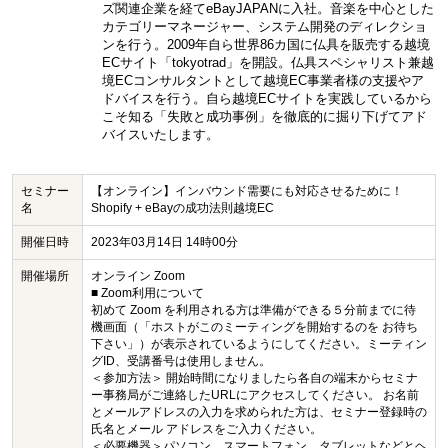
ズ関連企業を経てeBayJAPANに入社。音楽を中心とした
カテゴリーマネージャー、システム開発のディレクショ
ンを行う。2009年自ら世界86カ国に仏具を販売する越境
ECサイト「tokyotrad」を開設。仏具スペシャリスト兼越
境ECコンサルタントとして越境EC事業者様の支援やア
ドバイスを行う。自ら越境ECサイトを実践しているから
こそ知る「失敗と成功事例」を徹底的に掘り下げてアド
バイスいたします。
セミナー
【オンライン】インバウンド需要にも対応させるために！
名
Shopify + eBayの成功法則越境EC
開催日時
2023年03月14日 14時00分
開催場所
オンライン Zoom
■ Zoom利用について
初めて Zoom を利用される方は準備ができる５分前までに待
機画面（「ホストがこのミーティングを開始するのを お待ち
下さい」）が表示されているようにしてください。ミーティン
グID、受講番号は使用しません。
＜参加方法＞ 開始時間になりましたら各自の端末からセミナ
ー事務局がご連絡したURLにアクセスしてください。 お名前
とメールアドレスの入力を求められた方は、セミナー登録時の
氏名とメール アドレスをご入力ください。
＜必要機器＞パソコン、スマートフォン、タブレットなどとヘ