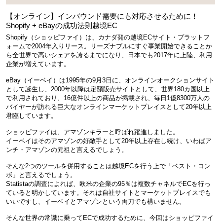
【オンライン】インバウンド需要にも対応させるために！
Shopify + eBayの成功法則越境EC
Shopify（ショッピファイ）は、カナダ発の越境ECサイト・プラットフ
ォームで2004年入りリース。リーズナブルにすぐ事業開始できることか
ら全世界で高いシェアを誇るまでになり、日本でも2017年に上陸、利用
企業が増えています。
eBay（イーベイ）は1995年の9月3日に、オンラインオークションサイト
として誕生し、2000年以降は定額販売サイトとして、世界180カ国以上
で利用されており、16億件以上の商品が掲載され、毎日1億8300万人の
バイヤーが訪れる巨大なオンラインマーケットプレイスとして20年以上
君臨しています。
ショッピファイは、アマゾンキラーと呼ばれ躍進しました。
イーベイはそのアマゾンの好敵手として20年以上存在し続け、いわばア
ンチ・アマゾンの元祖と言えるでしょう。
そんな2つのツールを併用することは越境ECを行う上で「ベスト・コン
ボ」と言えるでしょう。
Statistaの調査によれば、欧米の企業の95％は複数チャネルでECを行っ
ていると明かしています。それは自社サイトとマーケットプレイスでも
いいですし、イーベイとアマゾンという両刀でも構いません。
そんな世界の常識に乗ってECで成功するために、今回はショッピファイ