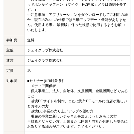
ッドホンかイヤフォン （マイク、PC内臓カメラは原則不要で
す。）
※注意事項：アプリケーションをダウンロードしてご利用の場
合、現在のZoomの仕様では自動アップデート機能がありませ
ん。使用する際に 最新版に保った状態で使用するようお願い
いたします。
参加費
無料
主催
ジェイグラブ株式会社
運営
ジェイグラブ株式会社
10
定員
対象者
■セミナー参加対象条件
・メディア関係者
・個人事業主、法人、自治体、支援機関、金融機関などである
こと
・越境ECサイトを制作、または海外ECモールに出店が難しい
とお考えの方
・越境EC事業の売り上げアップを望む方
・現在の事業に新しいチャネルを加えようとお考えの方
※対象とならない方、士業または同業と当社が判断した場合に
お断りする場合がございます。ご了承ください。