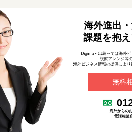
海外進出・
課題を抱え
Digima～出島～では海
視察アレンジ等
海外ビジネス情報の提供により
無料
01
海外からのお電話
電話相談窓口