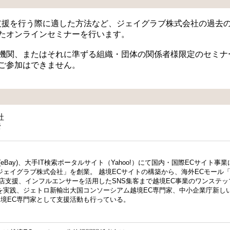
支援を行う際に適した方法など、ジェイグラブ株式会社の過去
たオンラインセミナーを行います。
機関、またはそれに準ずる組織・団体の関係者様限定のセミナ
ご参加はできません。
社
彦
eBay)、大手IT検索ポータルサイト（Yahoo!）にて国内・国際ECサイト事業
ジェイグラブ株式会社」を創業。 越境ECサイトの構築から、海外ECモール「e
の出店支援、インフルエンサーを活用したSNS集客まで越境EC事業のワンステ
を実践、ジェトロ新輸出大国コンソーシアム越境EC専門家、中小企業庁新し
境EC専門家として支援活動も行っている。