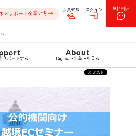
無料相談
会員登録
ログイン
ネスサポート企業の方
ム」
pport
About
をサポートする
Digima〜出島〜を見る