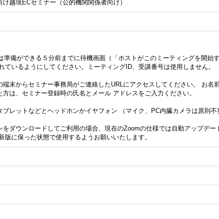
向け越境ECセミナー（公的機関関係者向け）
る方は準備ができる５分前までに待機画面（「ホストがこのミーティングを開始
れているようにしてください。ミーティングID、受講番号は使用しません。
端末からセミナー事務局がご連絡したURLにアクセスしてください。 お名
た方は、セミナー登録時の氏名とメール アドレスをご入力ください。
タブレットなどとヘッドホンかイヤフォン （マイク、PC内臓カメラは原則不
ンをダウンロードしてご利用の場合、現在のZoomの仕様では自動アップデー
最新版に保った状態で使用するようお願いいたします。