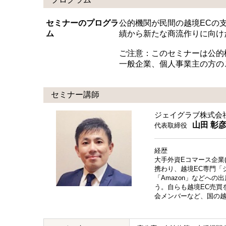
セミナーのプログラ
公的機関が民間の越境ECの
ム
績から新たな商流作りに向け
ご注意：このセミナーは公的
一般企業、個人事業主の方の
セミナー講師
ジェイグラブ株式会
山田 彰
代表取締役
経歴
大手外資Eコマース企業(
携わり、越境EC専門「
「Amazon」などへ
う。自らも越境EC売買
会メンバーなど、国の越