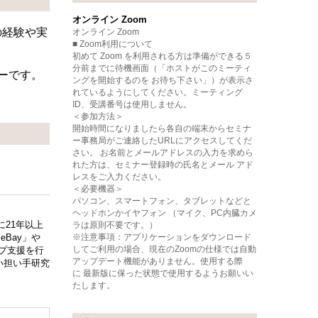
オンライン Zoom
の経験や実
オンライン Zoom
■ Zoom利用について
初めて Zoom を利用される方は準備ができる５
分前までに待機画面（「ホストがこのミーティ
ーです。
ングを開始するのを お待ち下さい」）が表示さ
れているようにしてください。ミーティング
ID、受講番号は使用しません。
＜参加方法＞
開始時間になりましたら各自の端末からセミナ
ー事務局がご連絡したURLにアクセスしてくだ
さい。 お名前とメールアドレスの入力を求めら
れた方は、セミナー登録時の氏名とメール アド
レスをご入力ください。
＜必要機器＞
パソコン、スマートフォン、タブレットなどと
ヘッドホンかイヤフォン （マイク、PC内臓カメ
に21年以上
ラは原則不要です。）
Bay」や
※注意事項：アプリケーションをダウンロード
してご利用の場合、現在のZoomの仕様では自動
ップ支援を行
アップデート機能がありません。使用する際
い担い手研究
に 最新版に保った状態で使用するようお願いい
たします。