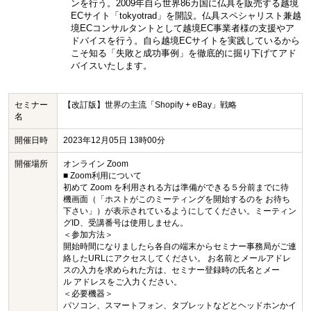
ンを行う。2009年自ら世界86カ国に仏具を販売する越境
ECサイト「tokyotrad」を開設。仏具スペシャリスト兼越
境ECコンサルタントとして越境EC事業者様の支援やア
ドバイスを行う。自ら越境ECサイトを実践しているから
こそ知る「失敗と成功事例」を徹底的に掘り下げてアド
バイスいたします。
セミナー
【改訂版】世界の主流「Shopify + eBay」戦略
名
開催日時
2023年12月05日 13時00分
開催場所
オンライン Zoom
■ Zoom利用について
初めて Zoom を利用される方は準備ができる５分前までに待
機画面（「ホストがこのミーティングを開始するのを お待ち
下さい」）が表示されているようにしてください。ミーティン
グID、受講番号は使用しません。
＜参加方法＞
開始時間になりましたら各自の端末からセミナー事務局がご連
絡したURLにアクセスしてください。 お名前とメールアドレ
スの入力を求められた方は、セミナー登録時の氏名とメー
ル アドレスをご入力ください。
＜必要機器＞
パソコン、スマートフォン、タブレットなどとヘッドホンかイ