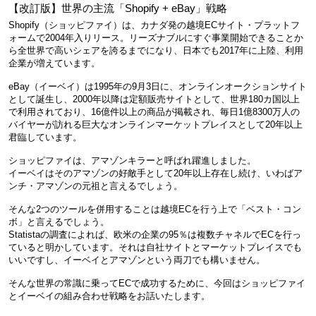
【改訂版】世界の主流「Shopify + eBay」戦略
Shopify（ショッピファイ）は、カナダ発の越境ECサイト・プラットフ
ォームで2004年入りリース。リーズナブルにすぐ事業開始できることか
ら全世界で高いシェアを誇るまでになり、日本でも2017年に上陸、利用
企業が増えています。
eBay（イーベイ）は1995年の9月3日に、オンラインオークションサイト
として誕生し、2000年以降は定額販売サイトとして、世界180カ国以上
で利用されており、16億件以上の商品が掲載され、毎日1億8300万人の
バイヤーが訪れる巨大なオンラインマーケットプレイスとして20年以上
君臨しています。
ショッピファイは、アマゾンキラーと呼ばれ躍進しました。
イーベイはそのアマゾンの好敵手として20年以上存在し続け、いわばア
ンチ・アマゾンの元祖と言えるでしょう。
そんな2つのツールを併用することは越境ECを行う上で「ベスト・コン
ボ」と言えるでしょう。
Statistaの調査によれば、欧米の企業の95％は複数チャネルでECを行っ
ていると明かしています。それは自社サイトとマーケットプレイスでも
いいですし、イーベイとアマゾンという両刀でも構いません。
そんな世界の常識に乗ってECで成功するために、今回はショッピファイ
とイーベイの組み合わせ戦略をお話いたします。