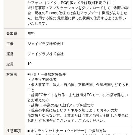
ヤフォン （マイク、PC内臓カメラは原則不要です。）
※注意事項：アプリケーションをダウンロードしてご利用の場
合、現在のZoomの仕様では自動アップデート機能がありませ
ん。使用する際に 最新版に保った状態で使用するようお願い
いたします。
参加費
無料
主催
ジェイグラブ株式会社
運営
ジェイグラブ株式会社
10
定員
対象者
■セミナー参加対象条件
・メディア関係者
・個人事業主、法人、自治体、支援機関、金融機関などである
こと
・越境ECサイトを制作、または海外ECモールに出店が難しい
とお考えの方
・越境EC事業の売り上げアップを望む方
・現在の事業に新しいチャネルを加えようとお考えの方
※対象とならない方、士業または同業と当社が判断した場合に
お断りする場合がございます。ご了承ください。
注意事項
■ オンラインセミナー（ウェビナー）ご参加方法