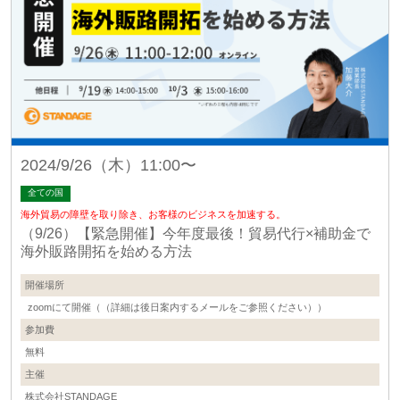
2024/9/26（木）11:00〜
全ての国
海外貿易の障壁を取り除き、お客様のビジネスを加速する。
（9/26）【緊急開催】今年度最後！貿易代行×補助金で
海外販路開拓を始める方法
開催場所
zoomにて開催（（詳細は後日案内するメールをご参照ください））
参加費
無料
主催
株式会社STANDAGE