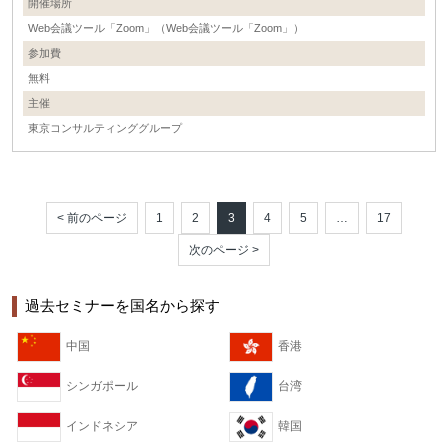
開催場所
Web会議ツール「Zoom」（Web会議ツール「Zoom」）
参加費
無料
主催
東京コンサルティンググループ
< 前のページ
1
2
3
4
5
…
17
次のページ >
過去セミナーを国名から探す
中国
香港
シンガポール
台湾
インドネシア
韓国