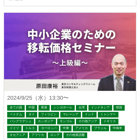
2024/9/25（水）13:30〜
全ての国
中国
香港
シンガポール
台湾
インドネシア
韓国
ベトナム
タイ
フィリピン
マレーシア
インド
ミャンマー
バングラデシュ
カンボジア
モンゴル
その他アジア
イギリス
ドイツ
トルコ
ヨーロッパ
中東
アメリカ
ブラジル
中南米
オセアニア
アフリカ
ロシア
その他英語圏