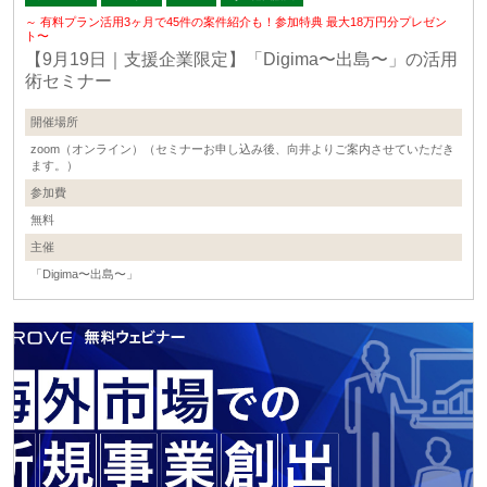
～ 有料プラン活用3ヶ月で45件の案件紹介も！参加特典 最大18万円分プレゼン
ト〜
【9月19日｜支援企業限定】「Digima〜出島〜」の活用
術セミナー
開催場所
zoom（オンライン）（セミナーお申し込み後、向井よりご案内させていただき
ます。）
参加費
無料
主催
「Digima〜出島〜」