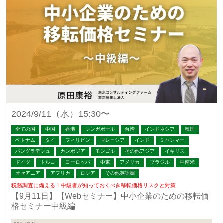
2024/9/11（水）15:30〜
全ての国
中国
香港
シンガポール
台湾
インドネシア
韓国
ベトナム
タイ
フィリピン
マレーシア
インド
ミャンマー
バングラデシュ
カンボジア
モンゴル
その他アジア
イギリス
ドイツ
トルコ
ヨーロッパ
中東
アメリカ
ブラジル
中南米
オセアニア
アフリカ
ロシア
その他英語圏
税務調査に備える！中級者が知っておくべき移転価格リスクと対策
【9月11日】【Webセミナー】中小企業のための移転価
格セミナー中級編