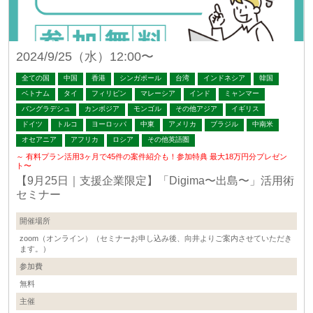
2024/9/25（水）12:00〜
全ての国
中国
香港
シンガポール
台湾
インドネシア
韓国
ベトナム
タイ
フィリピン
マレーシア
インド
ミャンマー
バングラデシュ
カンボジア
モンゴル
その他アジア
イギリス
ドイツ
トルコ
ヨーロッパ
中東
アメリカ
ブラジル
中南米
オセアニア
アフリカ
ロシア
その他英語圏
～ 有料プラン活用3ヶ月で45件の案件紹介も！参加特典 最大18万円分プレゼン
ト〜
【9月25日｜支援企業限定】「Digima〜出島〜」活用術
セミナー
開催場所
zoom（オンライン）（セミナーお申し込み後、向井よりご案内させていただき
ます。）
参加費
無料
主催