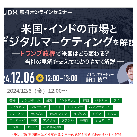
2024/12/6（金）12:00〜
香港
シンガポール
台湾
インドネシア
韓国
ベトナム
タイ
フィリピン
マレーシア
インド
ミャンマー
バングラデシュ
カンボジア
モンゴル
その他アジア
イギリス
ドイツ
トルコ
ヨーロッパ
中東
アメリカ
ブラジル
中南米
オセアニア
アフリカ
ロシア
その他英語圏
～トランプ政権で米国はどう変わる？当社の見解を交えてわかりやすく解説～