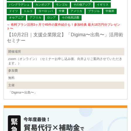
バングラデシュ
カンボジア
モンゴル
その他アジア
イギリス
ドイツ
トルコ
ヨーロッパ
中東
アメリカ
ブラジル
中南米
オセアニア
アフリカ
ロシア
その他英語圏
～ 有料プラン活用3ヶ月で45件の案件紹介も！参加特典 最大18万円分プレゼン
ト〜
【10月2日｜支援企業限定】「Digima〜出島〜」活用術
セミナー
開催場所
zoom（オンライン）（セミナーお申し込み後、向井よりご案内させていただき
ます。）
参加費
無料
主催
「Digima〜出島〜」