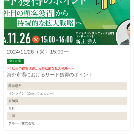
2024/11/26（火）15:00〜
全ての国
～1社目の顧客獲得から持続的な拡大戦略へ～
海外市場におけるリード獲得のポイント
開催場所
オンライン（Zoomウェビナー）
参加費
無料
主催
プルーヴ株式会社