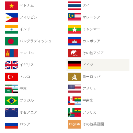
ベトナム
タイ
フィリピン
マレーシア
インド
ミャンマー
バングラディッシュ
カンボジア
モンゴル
その他アジア
イギリス
ドイツ
トルコ
ヨーロッパ
中東
アメリカ
ブラジル
中南米
オセアニア
アフリカ
ロシア
その他英語圏