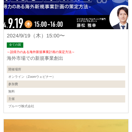
2024/9/19（木）15:00〜
全ての国
～説得力のある海外新規事業計画の策定方法～
海外市場での新規事業創出
開催場所
オンライン（Zoomウェビナー）
参加費
無料
主催
プルーヴ株式会社