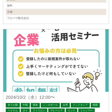
無料
主催
プルーヴ株式会社
2024/10/2（水）12:00〜
全ての国
中国
香港
シンガポール
台湾
インドネシア
韓国
ベトナム
タイ
フィリピン
マレーシア
インド
ミャンマー