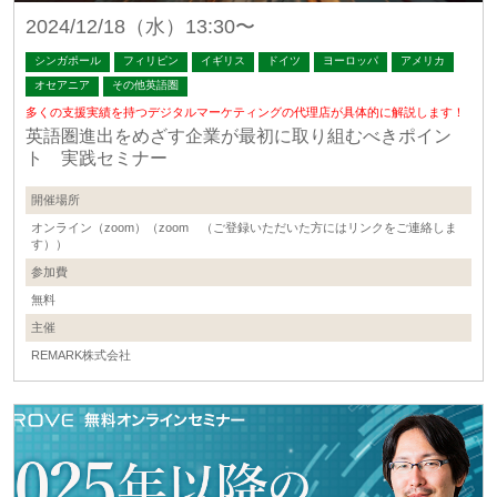
2024/12/18（水）13:30〜
シンガポール
フィリピン
イギリス
ドイツ
ヨーロッパ
アメリカ
オセアニア
その他英語圏
多くの支援実績を持つデジタルマーケティングの代理店が具体的に解説します！
英語圏進出をめざす企業が最初に取り組むべきポイン
ト 実践セミナー
開催場所
オンライン（zoom）（zoom （ご登録いただいた方にはリンクをご連絡しま
す））
参加費
無料
主催
REMARK株式会社