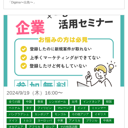
「Digima〜出島〜」
2024/9/19（木）16:00〜
全ての国
中国
香港
シンガポール
台湾
インドネシア
韓国
ベトナム
タイ
フィリピン
マレーシア
インド
ミャンマー
バングラデシュ
カンボジア
モンゴル
その他アジア
イギリス
ドイツ
トルコ
ヨーロッパ
中東
アメリカ
ブラジル
中南米
オセアニア
アフリカ
ロシア
その他英語圏