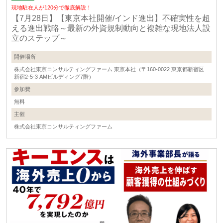
現地駐在人が120分で徹底解説！
【7月28日】【東京本社開催/インド進出】不確実性を超
える進出戦略～最新の外資規制動向と複雑な現地法人設
立のステップ～
開催場所
株式会社東京コンサルティングファーム 東京本社（〒160-0022 東京都新宿区
新宿2-5-3 AMビルディング7階）
参加費
無料
主催
株式会社東京コンサルティングファーム