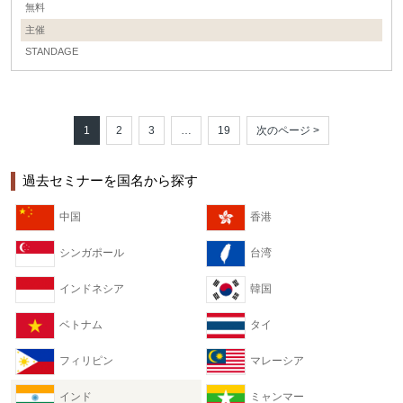
無料
主催
STANDAGE
1
2
3
…
19
次のページ >
過去セミナーを国名から探す
中国
香港
シンガポール
台湾
インドネシア
韓国
ベトナム
タイ
フィリピン
マレーシア
インド
ミャンマー