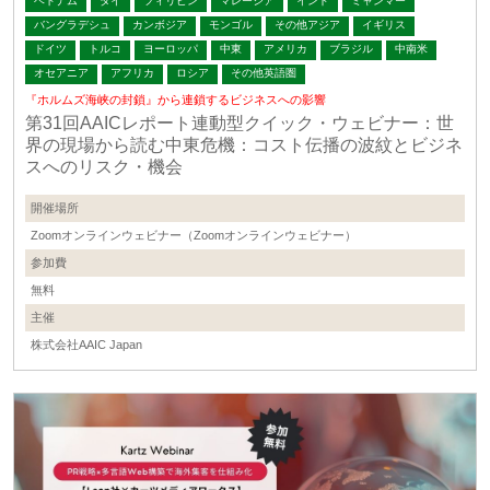
ベトナム
タイ
フィリピン
マレーシア
インド
ミャンマー
バングラデシュ
カンボジア
モンゴル
その他アジア
イギリス
ドイツ
トルコ
ヨーロッパ
中東
アメリカ
ブラジル
中南米
オセアニア
アフリカ
ロシア
その他英語圏
『ホルムズ海峡の封鎖』から連鎖するビジネスへの影響
第31回AAICレポート連動型クイック・ウェビナー：世
界の現場から読む中東危機：コスト伝播の波紋とビジネ
スへのリスク・機会
開催場所
Zoomオンラインウェビナー（Zoomオンラインウェビナー）
参加費
無料
主催
株式会社AAIC Japan