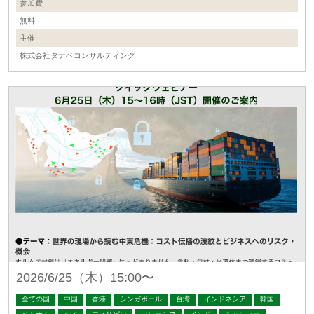
参加費
無料
主催
株式会社タナベコンサルティング
2026/6/25（木）15:00〜
全ての国
中国
香港
シンガポール
台湾
インドネシア
韓国