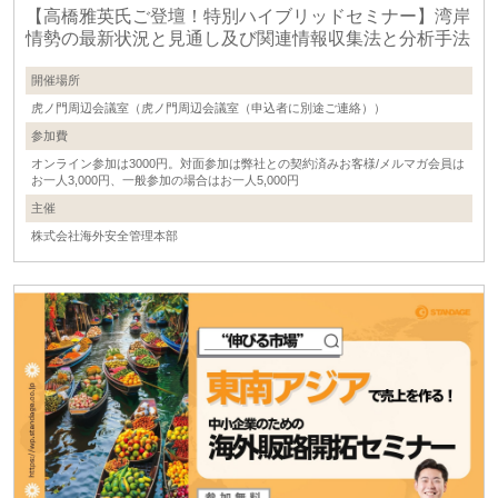
【高橋雅英氏ご登壇！特別ハイブリッドセミナー】湾岸
情勢の最新状況と見通し及び関連情報収集法と分析手法
開催場所
虎ノ門周辺会議室（虎ノ門周辺会議室（申込者に別途ご連絡））
参加費
オンライン参加は3000円。対面参加は弊社との契約済みお客様/メルマガ会員は
お一人3,000円、一般参加の場合はお一人5,000円
主催
株式会社海外安全管理本部