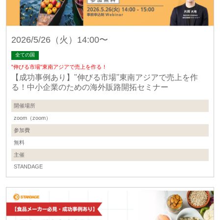
2026/5/26（火）14:00〜
全ての国
"伸びる市場"東南アジアで売上を作る！
【成功事例あり】"伸びる市場"東南アジアで売上を作
る！中小企業のための海外販路開拓セミナー
開催場所
zoom（zoom）
参加費
無料
主催
STANDAGE