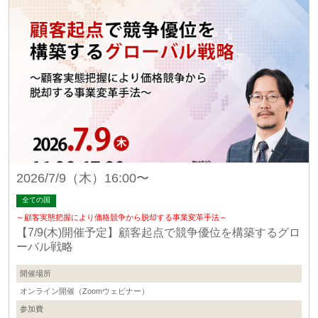
2026/7/9（木）16:00〜
全ての国
～顧客実態把握により価格競争から脱却する事業変革手法～
【7/9(木)開催予定】顧客起点で競争優位を構築するグロ
ーバル戦略
開催場所
オンライン開催（Zoomウェビナー）
参加費