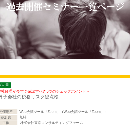
ての国
本社経理が今すぐ確認すべき5つのチェックポイント～
外子会社の税務リスク総点検
開催場所
Web会議ツール「Zoom」（Web会議ツール「Zoom」）
参加費
無料
主催
株式会社東京コンサルティングファーム