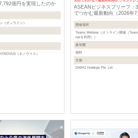
30分でわかる！最新ASEANビジネストレ
7,792億円を実現したのか
ASEANビジネスブリーフ：3
でつかむ最新動向（2026年
ン（オンライン）
開催場所
Teams Webinar（オンライン開催（Teams
narを利用））
参加費
無料
KYNOVUS（キノヴァス）
主催
DAIHO Holdings Pte. Ltd.