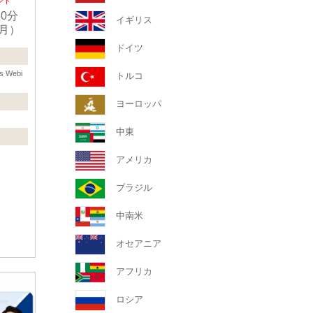
ンド
0分
イギリス
7月）
ドイツ
 Webi
トルコ
ヨーロッパ
中東
アメリカ
ブラジル
中南米
オセアニア
アフリカ
ロシア