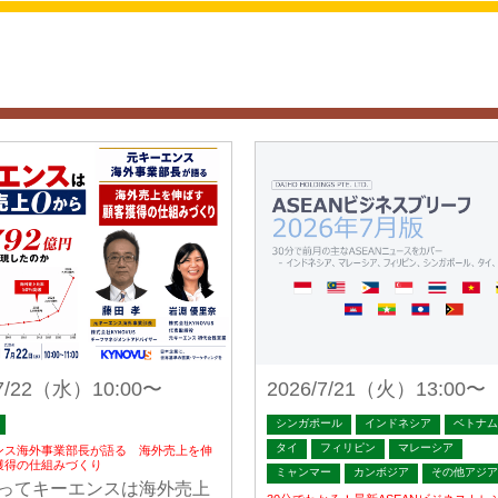
/7/22（水）10:00〜
2026/7/21（火）13:00〜
シンガポール
インドネシア
ベトナム
タイ
フィリピン
マレーシア
ンス海外事業部長が語る 海外売上を伸
獲得の仕組みづくり
ミャンマー
カンボジア
その他アジア
ってキーエンスは海外売上