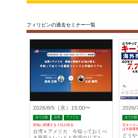
フィリピンの過去セミナー一覧
2026/8/5（水）15:00〜
2026
全ての国
台湾
アメリカ
全ての国
現地に精通する２社が語る
元キーエ
ばす顧客
台湾 x アメリカ 今知っておくべ
どうや
き最新トレンドと市場のリアル