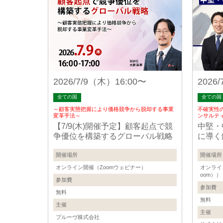
2026/7/9（木）16:00〜
2026
全ての国
全ての国
～顧客実態把握により価格競争から脱却する事業
不確実性
変革手法～
ンサルテ
【7/9(木)開催予定】顧客起点で競
中堅・
争優位を構築するグローバル戦略
に導く鍵
開催場所
開催場所
オンライン開催（Zoomウェビナー）
オンライ
oom））
参加費
参加費
無料
無料
主催
主催
プルーヴ株式会社