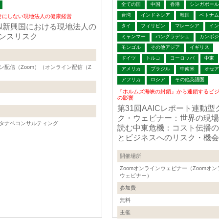
全ての国
中国
香港
シンガポール
台湾
インドネシア
韓国
ベトナム
せにしない現地法人の健康経営
AN新興国における現地法人の
タイ
フィリピン
マレーシア
イン
ンスリスク
ミャンマー
バングラデシュ
カンボジ
モンゴル
その他アジア
イギリス
ドイツ
トルコ
ヨーロッパ
中東
ン配信（Zoom）（オンライン配信（Z
アメリカ
ブラジル
中南米
オセア
アフリカ
ロシア
その他英語圏
『ホルムズ海峡の封鎖』から連鎖するビ
の影響
第31回AAICレポート連動型
ク・ウェビナー：世界の現場
タナベコンサルティング
読む中東危機：コスト伝播の
とビジネスへのリスク・機会
開催場所
Zoomオンラインウェビナー（Zoomオン
ウェビナー）
参加費
無料
主催