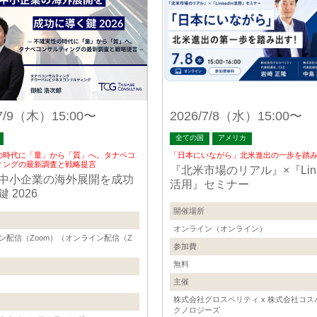
/7/9（木）15:00〜
2026/7/8（水）15:00〜
全ての国
アメリカ
の時代に「量」から「質」へ。タナベコ
「日本にいながら」北米進出の一歩を踏
ィングの最新調査と戦略提言
『北米市場のリアル』×『Link
中小企業の海外展開を成功
活用』セミナー
 2026
開催場所
オンライン（オンライン）
ン配信（Zoom）（オンライン配信（Z
参加費
無料
主催
株式会社グロスペリティ x 株式会社コス
クノロジーズ