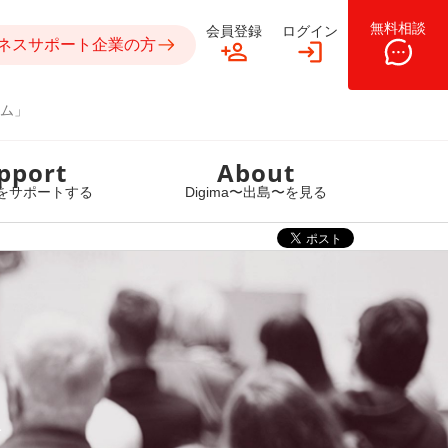
無料相談
会員登録
ログイン
ネスサポート企業の方
ム」
pport
About
をサポートする
Digima〜出島〜を見る