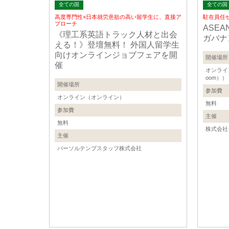
全ての国
全ての国
高度専門性×日本就労意欲の高い留学生に、直接ア
駐在員任
プローチ
ASE
《理工系英語トラック人材と出会
ガバナ
える！》登壇無料！ 外国人留学生
向けオンラインジョブフェアを開
開催場所
催
オンライ
oom））
開催場所
参加費
オンライン（オンライン）
無料
参加費
主催
無料
株式会社
主催
パーソルテンプスタッフ株式会社