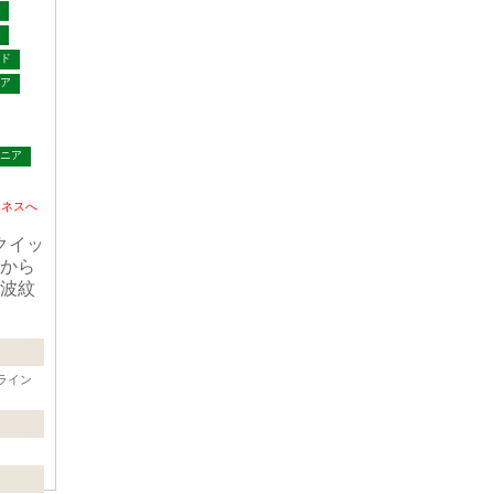
ド
ア
ニア
ジネスへ
クイッ
から
波紋
ライン