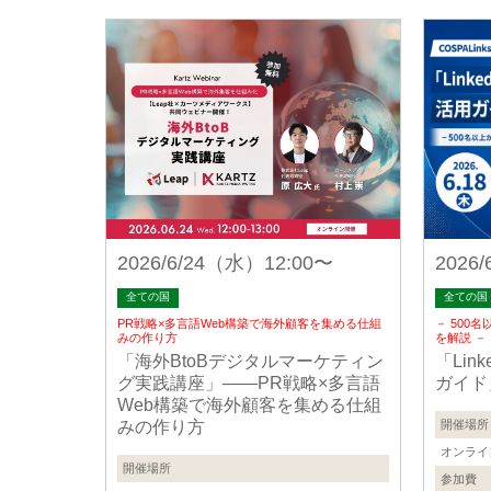
2026/6/24（水）12:00〜
2026
全ての国
全ての国
PR戦略×多言語Web構築で海外顧客を集める仕組
－ 500
みの作り方
を解説 －
「海外BtoBデジタルマーケティン
「Linke
グ実践講座」——PR戦略×多言語
ガイド
Web構築で海外顧客を集める仕組
みの作り方
開催場所
オンライ
開催場所
参加費