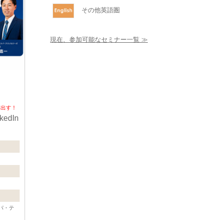
その他英語圏
現在、参加可能なセミナー一覧 ≫
み出す！
edIn
パ・テ