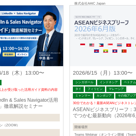
株式会社AAIC Japan
/6/18（木）13:00〜
2026/6/15（月）13:00〜
シンガポール
インドネシア
ベトナム
タイ
フィリピン
マレーシア
名以上が受け取った活用ガイド資料の内容
ミャンマー
カンボジア
その他アジア
dIn & Sales Navigator活用
30分でわかる！最新ASEANビジネストレ
」徹底解説セミナー
ASEANビジネスブリーフ：3
でつかむ最新動向（2026年
ン（ZOOM）
開催場所
Teams Webinar（オンライン開催（Teams