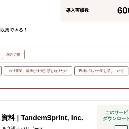
60
導入実績数
に収集できる！
海外労務
自社事業に最適な進出形態を知りたい
現地に強い士業を探している
このサービ
ス資料
|
TandemSprint, Inc.
ダウンロー
」を弁護士がサポート