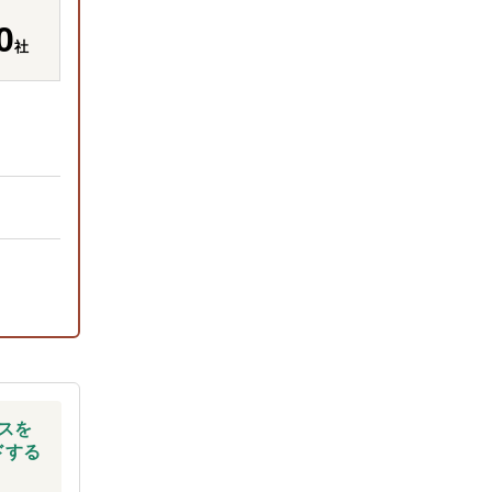
0
社
スを
ドする