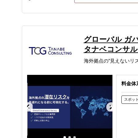
グローバル ガ
タナベコンサル
海外拠点の“見えないリ
料金体
スポッ