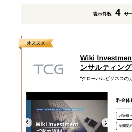
4
表示件数
サ
Wiki Invest
ンサルティング
“グローバルビジネスの
料金体
月額費
年間契