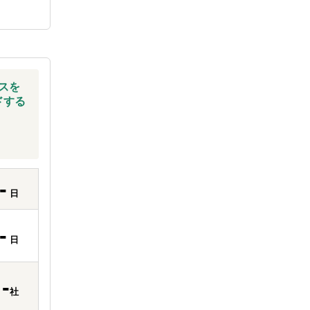
スを
ドする
-
日
-
日
-
社