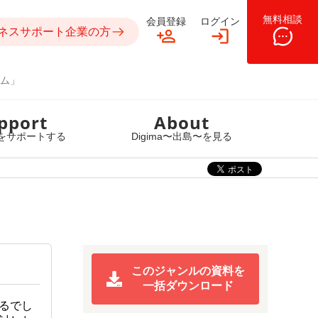
無料相談
会員登録
ログイン
ネスサポート企業の方
ム」
pport
About
をサポートする
Digima〜出島〜を見る
このジャンルの資料を
一括ダウンロード
るでし