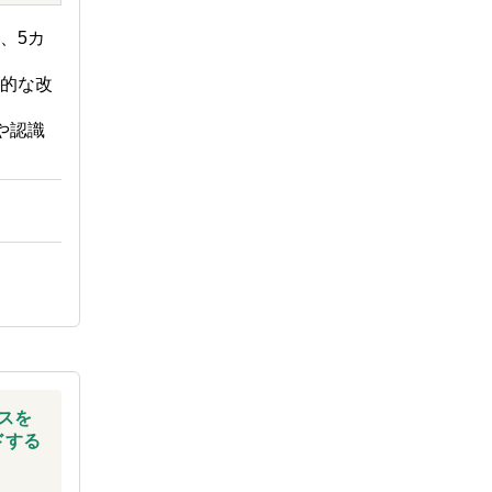
、5カ
体的な改
や認識
スを
ドする