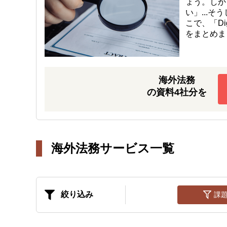
ょう。しか
い」...
こで、「D
をまとめま
海外法務
の資料4社分を
海外法務サービス一覧
絞り込み
課