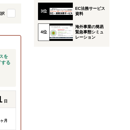
EC法務サービス
選択
資料
海外事業の簡易
緊急事態シミュ
レーション
スを
ドする
1
日
ヶ月