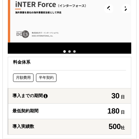
許認可や規制調査など輸出／販売の準備をしたい
料金体系
月額費用
半年契約
30
導入までの期間
日
180
最低契約期間
日
500
導入実績数
社