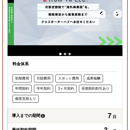
料金体系
初期費用
月額費用
スポット費用
成果報酬
年間契約
半年契約
3ヶ月契約
長期契約割引あり
都度見積もり
7
導入までの期間
日
3
最低契約期間