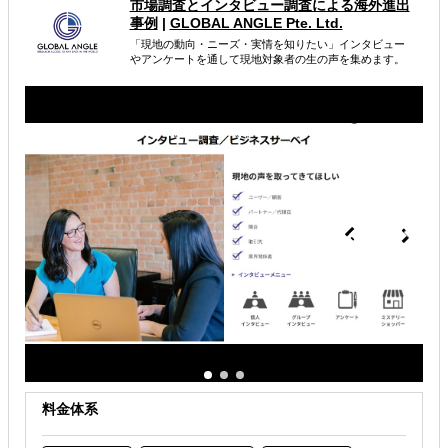
市場調査とインタビュー調査による海外進出
ーシングではクオリティ が不安という方も安心して 活用
事例
|
GLOBAL ANGLE Pte. Ltd.
頂けます。
「現地の動向・ニーズ・実情を知りたい」インタビュー
やアンケートを通して現地対象者の生の声を集めます。
属するジャンル
海外進出総合支援
海外進出戦略・事業計画立案
海外市場調査・マーケティング
解決できる課題
どの国に進出するべきか決めたい
自社商材の現地でのニーズを知りたい
オンラインで販路開拓したい
料金体系