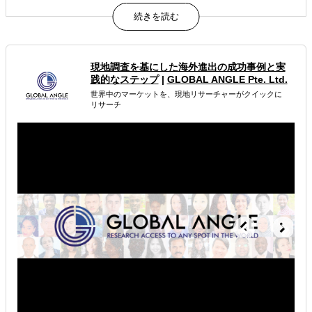
1ヶ月・全3回で“動ける進出計画”を完成（国選び〜ロード
マップまで整理）
商社×マーケ視点で設計（商流・価格・規制の実務判断＋
価値訴求まで一体化）
計画で終わらず実行まで一気通貫（展示会・営業・輸出実
現地調査を基にした海外進出の成功事例と実
務まで同チームが継続支援）
践的なステップ
|
GLOBAL ANGLE Pte. Ltd.
世界中のマーケットを、現地リサーチャーがクイックに
属するジャンル
リサーチ
海外進出総合支援
海外進出戦略・事業計画立案
海外進出コンサルティング
解決できる課題
どの国に進出するべきか決めたい
自社事業に最適な進出形態を知りたい
自社商材に最適な販売方法を知りたい