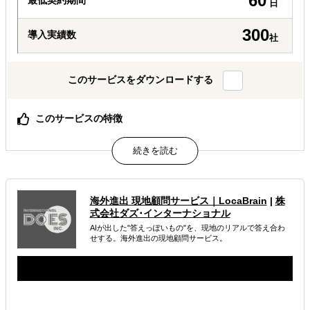
60
最低契約期間
日
300
導入実績数
社
このサービスをダウンロードする
このサービスの特徴
何のために何を調べるか、調査設計から一緒に定義しま
す。
30万円から3段階。必要な分だけを、必要なときに。
AIでは辿り着けない、現地スタッフと有識者の一次情報。
海外進出 現地顧問サービス｜LocaBrain
|
株
属するジャンル
式会社ダズ･インターナショナル
AIが出した"答えっぽいもの"を、現地のリアルで答え合わ
海外進出総合支援
海外進出戦略・事業計画立案
せする。海外進出の現地顧問サービス。
海外市場調査・マーケティング
解決できる課題