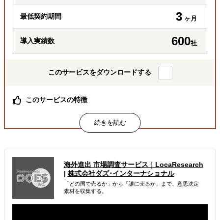
3
最低契約期間
ヶ月
600
導入実績数
社
このサービスをダウンロードする
このサービスの特徴
海外実務の情報が一気に収集できる！
属するジャンル
海外税務・会計
海外法務
海外労務
海外進出 市場調査サービス｜LocaResearch
|
株式会社ダズ･インターナショナル
解決できる課題
「どの国で売るか」から「誰に売るか」まで、意思決定
素材を収集する。
どの国に進出するべきか決めたい