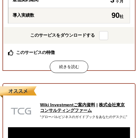
ヶ月
90
導入実績数
社
このサービスをダウンロードする
このサービスの特徴
総合商社出身社をはじめ、経験豊富な専門チームが巻き取
り対応
月額定額で、商社機能を “まるごと”一括代行
必要な業務を必要な分だけ柔軟に依頼可能
属するジャンル
Wiki Investmentご案内資料
|
株式会社東京
海外進出総合支援
販路拡大（営業代行・販売代理店探し）
コンサルティングファーム
“グローバルビジネスのガイドブックをあなたのデスクに”
輸出入・貿易・通関
解決できる課題