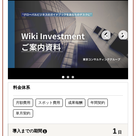
どの国に進出するべきか決めたい
自社商材の現地でのニーズを知りたい
許認可や規制調査など輸出／販売の準備をしたい
料金体系
月額費用
スポット費用
成果報酬
年間契約
単月契約
1
導入までの期間
日