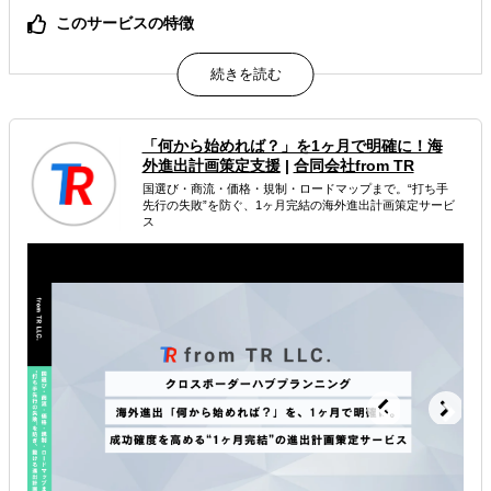
このサービスの特徴
日本企業の海外展開に確かな「戦略」を、常識を覆すスピ
ードと費用でご提供
期間は１日、費用はわずか６９，８００円（税別）、国家
資格有資格者が対応するから安くても安心
「何から始めれば？」を1ヶ月で明確に！海
属するジャンル
外進出計画策定支援
|
合同会社from TR
国選び・商流・価格・規制・ロードマップまで。“打ち手
先行の失敗”を防ぐ、1ヶ月完結の海外進出計画策定サービ
海外進出総合支援
海外市場調査・マーケティング
ス
訪日外国人向けマーケティング
解決できる課題
どの国に進出するべきか決めたい
自社事業に最適な進出形態を知りたい
許認可や規制調査など輸出／販売の準備をしたい