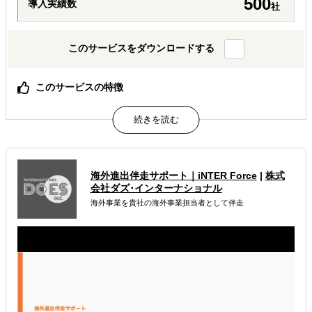
500
導入実績数
社
このサービスをダウンロードする
このサービスの特徴
AIが出した"答えっぽいもの"を、現地のリアルで答え合わ
せする。海外進出の現地顧問サービス。
属するジャンル
海外進出伴走サポート｜iNTER Force
|
株式
海外進出総合支援
海外進出戦略・事業計画立案
会社ダズ･インターナショナル
海外事業を貴社の海外事業担当者として伴走
海外進出コンサルティング
解決できる課題
どの国に進出するべきか決めたい
自社事業に最適な進出形態を知りたい