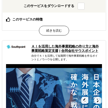
このサービスをダウンロードする
このサービスの特徴
貴社の海外事業担当、私たちがすべてのフェーズで動きま
す。
属するジャンル
ＡＩを活用した海外事業戦略 の作り方と海外
事業戦略策定支援
|
合同会社サウスポイント
海外進出総合支援
海外進出戦略・事業計画立案
自分でＡＩを活用して短期間で海外事業戦略を作るポイ
ントとノウハウを公開します。
海外進出コンサルティング
解決できる課題
どの国に進出するべきか決めたい
自社事業に最適な進出形態を知りたい
自社商材の現地でのニーズを知りたい