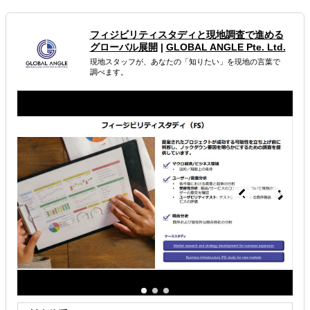
部をお手伝い します。
【オンライン完結】GAはオンライン完結型。現 地特化の
フィジビリティスタディと現地調査で進める
シンプルな調査が 強みなので、ブリーフィン グも成果物
グローバル展開
|
GLOBAL ANGLE Pte. Ltd.
納品も全てオン ラインで行います。
【アウトプットクオリティ】保証専任コンサルタントが現
現地スタッフが、あなたの「知りたい」を現地の言葉で
地 リサーチャーの活動とアウ トプットのクオリティ管理
調べます。
を行っています。クラウド ソーシングではクオリティ が
不安という方も安心して 活用頂けます。
属するジャンル
海外市場調査・マーケティング
海外テストマーケティング・簡易調査
解決できる課題
どの国に進出するべきか決めたい
自社商材の現地でのニーズを知りたい
オンラインで販路開拓したい