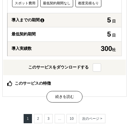
スポット費用
最低契約期間なし
都度見積もり
5
導入までの期間
日
5
最低契約期間
日
300
導入実績数
社
このサービスをダウンロードする
このサービスの特徴
現地でのちょっとしたインタビューから業界キーパーソン
へのインタビューまで、ニーズに合わせたインタビューを
アレンジします。
保証専任コンサルタントが現地 リサーチャーの活動とアウ
トプットのクオリティ管理 を行っています。クラウド ソ
ーシングではクオリティ が不安という方も安心して 活用
1
2
3
…
10
次のページ >
頂けます。