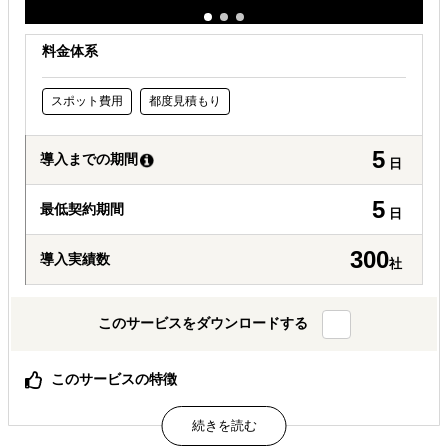
料金体系
スポット費用
都度見積もり
5
導入までの期間
日
5
最低契約期間
日
300
導入実績数
社
このサービスをダウンロードする
このサービスの特徴
【調査の切り出し】GAの特徴の一つは、「調査 の切り出
し」です。現地語 でのちょっとしたリサーチ や、各国各
都市現地の写真 撮影やインタビューなど、 市場調査の一