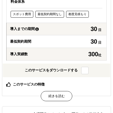
料金体系
スポット費用
最低契約期間なし
都度見積もり
30
導入までの期間
日
30
最低契約期間
日
300
導入実績数
社
このサービスをダウンロードする
このサービスの特徴
現地語でのちょっとしたリサーチから、法規制関係のリサ
ーチまで、ニーズに合わせたあらゆるリサーチをお手伝い
します。
保証専任コンサルタントが現地 リサーチャーの活動とアウ
トプットのクオリティ管理 を行っています。クラウド ソ