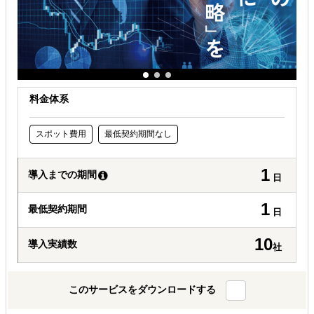
料金体系
スポット費用
最低契約期間なし
1
導入までの期間
日
1
最低契約期間
日
10
導入実績数
社
このサービスをダウンロードする