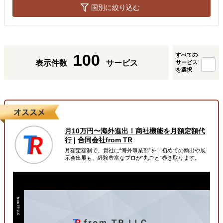
国別に絞り込む
100
すべての
表示件数
サービス
サービス
を選択
月10万円〜海外進出！商社機能を月額定額代
行
|
合同会社from TR
月額定額制で、貴社に“海外事業部”を！初めての輸出や展
示会出展も、経験豊富なプロが“丸ごと”巻き取ります。