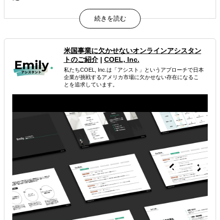
アメリカのビジネスに精通した現地在住の日米バイリンガ
ルのアシスタントが、日本企業のアメリカ進出をサポート
しています。
EC事業、カスタマーサービス、マーケティング、SNS運
用、翻訳、市場調査、バックオフィスなど多岐に渡る業務
米国事業に欠かせないオンラインアシスタン
のサポートが可能です。
トのご紹介
|
COEL, Inc.
アシスタントは様々な州や地域で生活しており、アメリカ
私たちCOEL, Inc.は「アシスト」というアプローチで日本
現地の流行など生きた情報を提供します。
企業が挑戦するアメリカ市場に欠かせない存在になるこ
とを追求しています。
属するジャンル
海外進出総合支援
海外市場調査・マーケティング
海外向けECサイト構築
解決できる課題
有効なプロモーション方法を探している
自社商材に最適な販売方法を知りたい
自社商材の現地でのニーズを知りたい