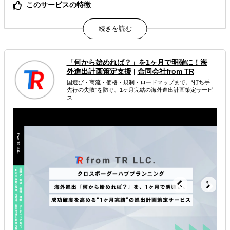
このサービスの特徴
確実な海外展開のための現地調査をサポートします
安心の旅行業登録事業者が航空券やホテルも手配可能
キーパーソンへのアポイント取得も依頼可能です
属するジャンル
「何から始めれば？」を1ヶ月で明確に！海
外進出計画策定支援
|
合同会社from TR
国選び・商流・価格・規制・ロードマップまで。“打ち手
海外進出戦略・事業計画立案
先行の失敗”を防ぐ、1ヶ月完結の海外進出計画策定サービ
ス
海外市場調査・マーケティング
海外テストマーケティング・簡易調査
解決できる課題
自社商材に最適な販売方法を知りたい
自社商材の現地でのニーズを知りたい
許認可や規制調査など輸出／販売の準備をしたい