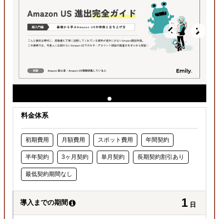
料金体系
初期費用
月額費用
スポット費用
年間契約
半年契約
3ヶ月契約
単月契約
長期契約割引あり
最低契約期間なし
1
導入までの期間
日