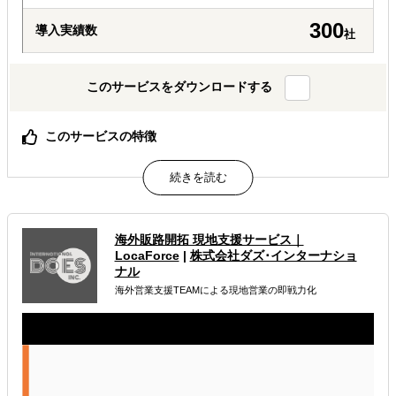
300
導入実績数
社
このサービスをダウンロードする
このサービスの特徴
何のために何を調べるか、調査設計から一緒に定義しま
す。
30万円から3段階。必要な分だけを、必要なときに。
AIでは辿り着けない、現地スタッフと有識者の一次情報。
海外販路開拓 現地支援サービス｜
属するジャンル
LocaForce
|
株式会社ダズ･インターナショ
ナル
海外進出総合支援
海外進出戦略・事業計画立案
海外営業支援TEAMによる現地営業の即戦力化
海外市場調査・マーケティング
解決できる課題