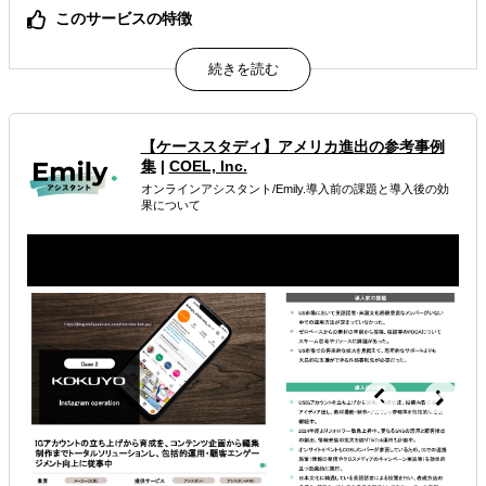
このサービスの特徴
アメリカのビジネスに精通した現地在住の日米バイリンガ
ルのアシスタントが、日本企業のアメリカ進出をサポート
しています。
EC事業、カスタマーサービス、マーケティング、SNS運
用、翻訳、市場調査、バックオフィスなど多岐に渡る業務
【ケーススタディ】アメリカ進出の参考事例
のサポートが可能です。
集
|
COEL, Inc.
アシスタントは様々な州や地域で生活しており、アメリカ
現地の流行など生きた情報を提供します。
オンラインアシスタント/Emily.導入前の課題と導入後の効
果について
属するジャンル
海外進出総合支援
海外進出コンサルティング
海外市場調査・マーケティング
解決できる課題
有効なプロモーション方法を探している
自社商材に最適な販売方法を知りたい