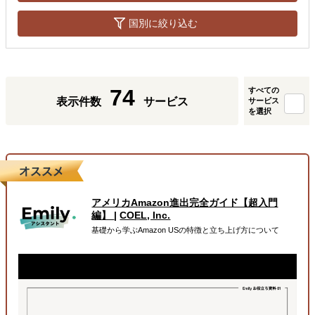
国別に絞り込む
74
すべての
表示件数
サービス
サービス
を選択
アメリカAmazon進出完全ガイド【超入門
編】
|
COEL, Inc.
基礎から学ぶAmazon USの特徴と立ち上げ方について