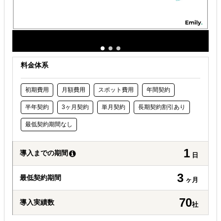
自社商材に最適な販売方法を知りたい
オンラインで販路開拓したい
料金体系
初期費用
月額費用
スポット費用
年間契約
半年契約
3ヶ月契約
単月契約
長期契約割引あり
最低契約期間なし
1
導入までの期間
日
3
最低契約期間
ヶ月
70
導入実績数
社