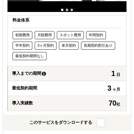
料金体系
初期費用
月額費用
スポット費用
年間契約
半年契約
3ヶ月契約
単月契約
長期契約割引あり
最低契約期間なし
1
導入までの期間
日
3
最低契約期間
ヶ月
70
導入実績数
社
このサービスをダウンロードする