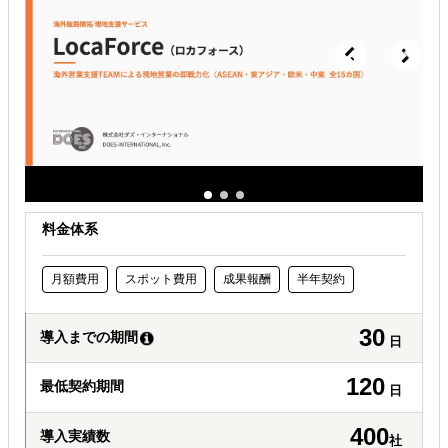
どの国に進出するべきか決めたい
自社事業に最適な進出形態を知りたい
自社商材に最適な販売方法を知りたい
料金体系
月額費用
スポット費用
成果報酬
半年契約
30
導入までの期間
日
120
最低契約期間
日
400
導入実績数
社