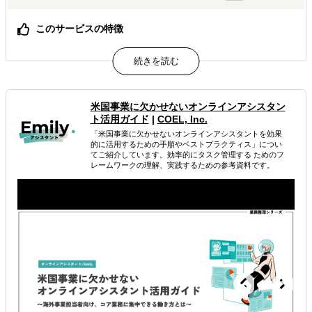
このサービスの特徴
アメリカのビジネスに精通した現地在住の日米バイリンガ
ルのアシスタントが、日本企業のアメリカ進出をサポート
しています。
EC事業、カスタマーサービス、マーケティング、SNS運
用、翻訳、市場調査、バックオフィスなど多岐に渡る業務
米国事業に欠かせないオンラインアシスタン
のサポートが可能です。
ト活用ガイド
|
COEL, Inc.
アシスタントは様々な州や地域で生活しており、アメリカ
「米国事業に欠かせないオンラインアシスタントを効果
現地の流行など生きた情報を提供します。
的に活用するための手順やベストプラクティス」につい
てご紹介しています。効率的にタスク管理する ためのフ
レームワークの理解、実践するための参考資料です。
属するジャンル
海外進出総合支援
海外市場調査・マーケティング
海外向けECサイト構築
解決できる課題
有効なプロモーション方法を探している