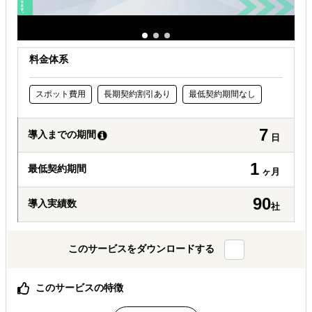
料金体系
スポット費用
長期契約割引あり
最低契約期間なし
7
導入までの期間
日
1
最低契約期間
ヶ月
90
導入実績数
社
このサービスをダウンロードする
このサービスの特徴
1ヶ月・全3回で“動ける進出計画”を完成（国選び〜ロード