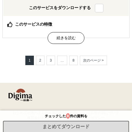
このサービスをダウンロードする
このサービスの特徴
アメリカのビジネスに精通した現地在住の日米バイリンガ
ルのアシスタントが、日本企業のアメリカ進出をサポート
しています。
EC事業、カスタマーサービス、マーケティング、SNS運
用、翻訳、市場調査、バックオフィスなど多岐に渡る業務
のサポートが可能です。
1
2
3
…
8
次のページ >
アシスタントは様々な州や地域で生活しており、アメリカ
現地の流行など生きた情報を提供します。
属するジャンル
海外進出総合支援
海外市場調査・マーケティング
海外向けECサイト構築
はじめての方へ
よくある質問
専門家登録について
広告出稿について
0
チェックした
件の資料を
運営会社
利用規約
免責事項
プライバシーポリシー
解決できる課題
まとめてダウンロード
©2026 Resorz Co.,Ltd. All Rights Reserved.