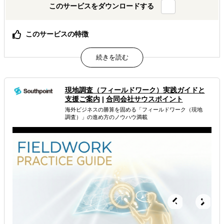
このサービスをダウンロードする
このサービスの特徴
渡航費不要・アポイント不要でエキスパートへインタビュ
ー可能
海外のエキスパートの「生の声」と「熱気」があなたの会
議室に
中小企業でも手の届く価格設定、フォローアップも充実
現地調査（フィールドワーク） 実践ガイドと
支援ご案内
|
合同会社サウスポイント
属するジャンル
海外ビジネスの勝算を固める「フィールドワーク（現地
調査）」の進め方のノウハウ満載
海外市場調査・マーケティング
解決できる課題
自社事業に最適な進出形態を知りたい
自社商材に最適な販売方法を知りたい
自社商材の現地でのニーズを知りたい