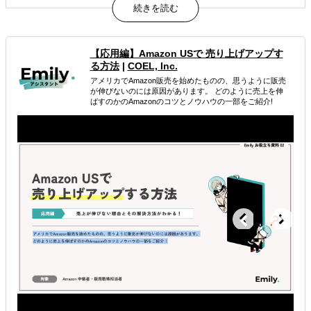
マップまで整理）
商社×マーケ視点で設計（商流・価格・規制の実務判断＋
価値訴求まで一体化）
計画で終わらず実行まで一気通貫（展示会・営業・輸出実
【応用編】Amazon USで 売り上げアップす
務まで同チームが継続支援）
る方法
|
COEL, Inc.
アメリカでAmazon販売を始めたものの、思うように販売
属するジャンル
が伸びないのには原因があります。 どのように売上を伸
ばすのかのAmazonのコツとノウハウの一部をご紹介!
海外進出総合支援
海外進出戦略・事業計画立案
海外進出コンサルティング
解決できる課題
どの国に進出するべきか決めたい
自社事業に最適な進出形態を知りたい
自社商材に最適な販売方法を知りたい