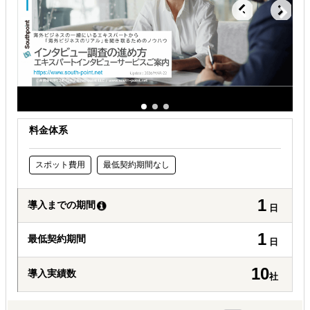
料金体系
スポット費用
最低契約期間なし
1
導入までの期間
日
1
最低契約期間
日
10
導入実績数
社