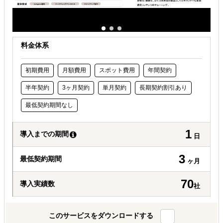
海外におけるリスク・コストを低減したい
料金体系
初期費用
月額費用
スポット費用
年間契約
半年契約
3ヶ月契約
単月契約
長期契約割引あり
最低契約期間なし
1
導入までの期間
日
3
最低契約期間
ヶ月
70
導入実績数
社
このサービスをダウンロードする