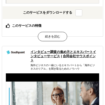
このサービスをダウンロードする
このサービスの特徴
貴社の海外営業チーム、私たちが現地で代わりに動きま
す。
属するジャンル
インタビュー調査の進め方とエキスパートイ
ンタビューサービス
|
合同会社サウスポイン
海外進出コンサルティング
海外市場調査・マーケティング
ト
海外ビジネスの一線にいるエキスパートから 「海外ビジ
販路拡大（営業代行・販売代理店探し）
ネスのリアル」を聞き取るためのノウハウ
解決できる課題
自社商材に最適な販売方法を知りたい
自社商材の現地でのニーズを知りたい