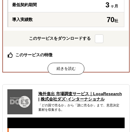
3
最低契約期間
ヶ月
70
導入実績数
社
このサービスをダウンロードする
このサービスの特徴
アメリカのビジネスに精通した現地在住の日米バイリンガ
ルのAmazon運用スペシャリストが、日本企業のAmazon
US販売をサポートしています。
Emily.チームは様々な州や地域で生活しており、アメリカ
現地の流行など生きた情報を提供します。
Amazon運用の他にも、EC事業、カスタマーサービス、マ
海外進出 市場調査サービス｜LocaResearch
ーケティング、SNS運用、翻訳、市場調査、バックオフィ
|
株式会社ダズ･インターナショナル
スなど多岐に渡る業務のサポートが可能です。
「どの国で売るか」から「誰に売るか」まで、意思決定
素材を収集する。
属するジャンル
海外市場調査・マーケティング
海外ECモール出品代行