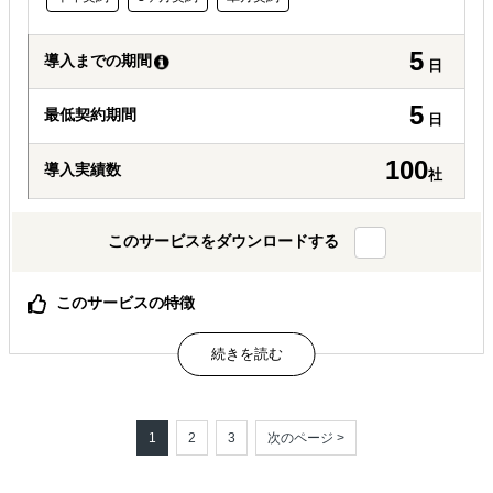
5
導入までの期間
日
5
最低契約期間
日
100
導入実績数
社
このサービスをダウンロードする
このサービスの特徴
フィリピンビジネス
属するジャンル
海外進出総合支援
海外進出コンサルティング
1
2
3
次のページ >
現地日本人向けプロモーション