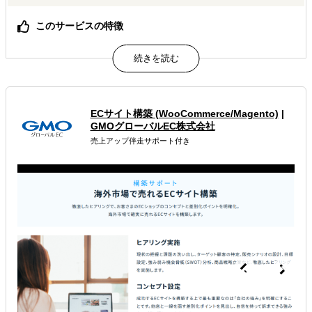
このサービスの特徴
【堅牢な実績とネットワーク】【変容する市場への洞察】
【勝つための戦略アプローチ】を武器に、戦略立案から現
場の泥臭い調整までを一気通貫でサポート
属するジャンル
ECサイト構築 (WooCommerce/Magento)
|
GMOグローバルEC株式会社
海外進出総合支援
海外市場調査・マーケティング
売上アップ伴走サポート付き
販路拡大（営業代行・販売代理店探し）
解決できる課題
有効なプロモーション方法を探している
自社事業に最適な進出形態を知りたい
店舗出店のサポートをして欲しい