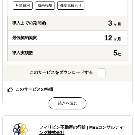
月額費用
成果報酬
都度見積もり
3
導入までの期間
ヶ月
12
最低契約期間
ヶ月
5
導入実績数
社
このサービスをダウンロードする
このサービスの特徴
ビジネスマッチングの場合、成功報酬である事。1年間は
弊社と契約していただき、相手企業へのフォローも致しま
す。
会社設立する場合、オフィス選定もしくは仮事務所をこち
らで設定の上、現地法務局への申請等一括お引き受けいた
します
フィリピン不動産の行状
|
Miraコンサルティ
ング株式会社