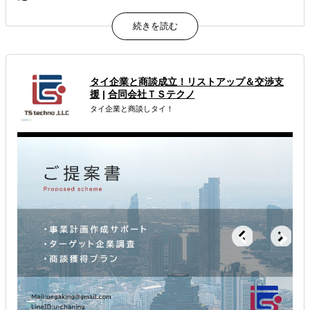
国内EC・越境ECの現状、GMOグローバルECの実績と強
み、ECサイト構築・海外モール出店、伴走サポートなど越
境ECサービスについてご紹介しています。
属するジャンル
タイ企業と商談成立！リストアップ＆交渉支
援
|
合同会社ＴＳテクノ
海外ECモール出品代行
海外向けECサイト構築
タイ企業と商談しタイ！
多言語サイト制作
解決できる課題
自社商材に最適な販売方法を知りたい
自社商材の現地でのニーズを知りたい
店舗出店のサポートをして欲しい