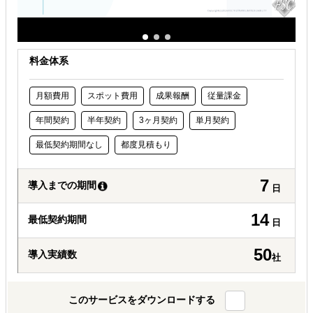
料金体系
月額費用
スポット費用
成果報酬
従量課金
年間契約
半年契約
3ヶ月契約
単月契約
最低契約期間なし
都度見積もり
7
導入までの期間
日
14
最低契約期間
日
50
導入実績数
社
このサービスをダウンロードする