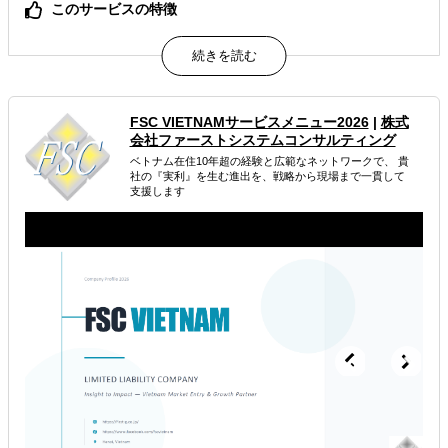
このサービスの特徴
日本法人代表者が現地在住し、すべてを管理。初動、レス
ポンスが速い。
属するジャンル
FSC VIETNAMサービスメニュー2026
|
株式
会社ファーストシステムコンサルティング
販路拡大（営業代行・販売代理店探し）
ベトナム在住10年超の経験と広範なネットワークで、 貴
社の『実利』を生む進出を、戦略から現場まで一貫して
海外会社設立・登記代行
海外製造委託先探し
支援します
解決できる課題
自社商材の現地でのニーズを知りたい
店舗出店のサポートをして欲しい
海外におけるリスク・コストを低減したい