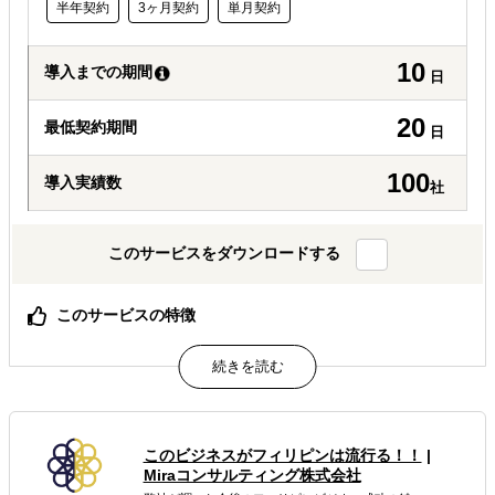
半年契約
3ヶ月契約
単月契約
10
導入までの期間
日
20
最低契約期間
日
100
導入実績数
社
このサービスをダウンロードする
このサービスの特徴
不動産仲介
属するジャンル
海外進出総合支援
海外進出コンサルティング
このビジネスがフィリピンは流行る！！
|
Miraコンサルティング株式会社
海外市場調査・マーケティング