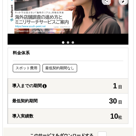
料金体系
スポット費用
最低契約期間なし
1
導入までの期間
日
30
最低契約期間
日
10
導入実績数
社
このサービスをダウンロードする