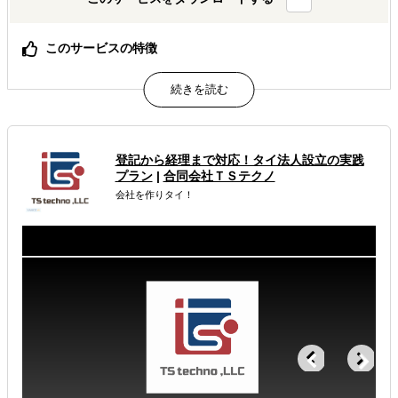
このサービスの特徴
渡航費・語学・ノウハウ・準備不要で、海外の消費の現場
のリアルを可視化
丁寧にヒアリングを実施、調査後のミーティングも実施
「次の打ち手をご提案」
サービス充実でも、費用は中小企業価格でご提供します。
登記から経理まで対応！タイ法人設立の実践
プラン
|
合同会社ＴＳテクノ
属するジャンル
会社を作りタイ！
海外市場調査・マーケティング
解決できる課題
自社商材の現地でのニーズを知りたい
許認可や規制調査など輸出／販売の準備をしたい
店舗出店のサポートをして欲しい