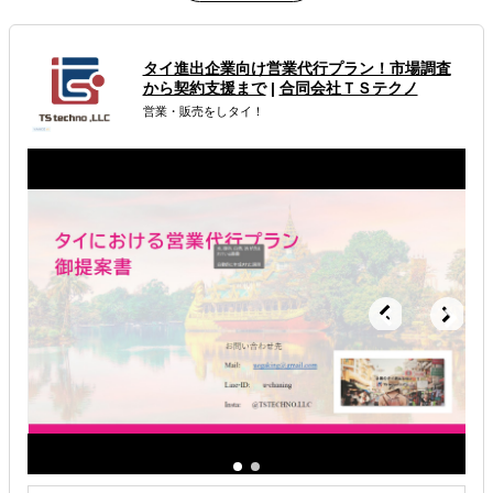
属するジャンル
海外市場調査・マーケティング
タイ進出企業向け営業代行プラン！市場調査
から契約支援まで
|
合同会社ＴＳテクノ
販路拡大（営業代行・販売代理店探し）
営業・販売をしタイ！
海外ECモール出品代行
解決できる課題
自社商材に最適な販売方法を知りたい
自社商材の現地でのニーズを知りたい
店舗出店のサポートをして欲しい