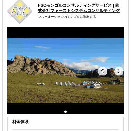
FSCモンゴルコンサルティングサービス
|
株
海外進出総合支援
海外市場調査・マーケティング
式会社ファーストシステムコンサルティング
ブルーオーシャンのモンゴルに進出する
販路拡大（営業代行・販売代理店探し）
解決できる課題
自社事業に最適な進出形態を知りたい
自社商材の現地でのニーズを知りたい
店舗出店のサポートをして欲しい
料金体系