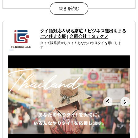
日本法人代表者が現地在住し、すべてを管理。初動、レス
ポンスが速い。
属するジャンル
タイ語対応＆現地常駐！ビジネス進出をまる
ごと伴走支援
|
合同会社ＴＳテクノ
海外進出総合支援
海外市場調査・マーケティング
タイで販路拡大しタイ！あなたのやりタイを形にしま
す！
海外会社設立・登記代行
解決できる課題
自社商材の現地でのニーズを知りたい
店舗出店のサポートをして欲しい