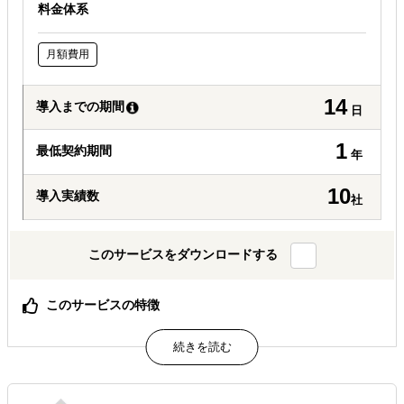
料金体系
月額費用
14
導入までの期間
日
1
最低契約期間
年
10
導入実績数
社
このサービスをダウンロードする
このサービスの特徴
日本法人代表者が現地在住し、すべてを管理。初動、レス
ポンスが速い。
属するジャンル